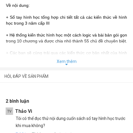
Về nội dung:
+ Sổ tay hình học tổng hợp chi tiết tất cả các kiến thức về hình
học trong 3 năm cấp III
+ Hệ thống kiến thức hình học một cách logic và bài bản gói gọn
trong 10 chương và được chia nhỏ thành 55 chủ đề chuyên biệt.
+ Các bạn sẽ cùng trải qua các kiến thức cơ bản nhất của hình
học đến nâng cao hơn:
Xem thêm
Các khái niệm cơ bản
HỎI, ĐÁP VỀ SẢN PHẨM
Về hình thức:
+ Các kiến thức hình học được trình bày một cách khoa học:
– Các từ vựng quan trọng được tô màu vàng và xác định rõ
2 bình luận
ràng
Thảo Vi
TV
– Các thuật ngữ và khái niệm liên quan được viết bằng bút xanh
Tôi có thể đọc thử nội dung cuốn sách sổ tay hình học trước
khi mua không?
– Các ví dụ và bài tập check lại kiến thức được trình bày sinh