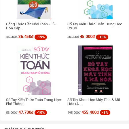
Công Thức Cần Nhớ Toán - Lí -
Sổ Tay Kiến Thức Toán Trung Học
Hóa Cấp...
Cơ Sở
36.450đ
45.000đ
-19%
-10%
45.000đ
50.000đ
Sổ Tay Kiến Thức Toán Trung Học
Sổ Tay Khoa Học Máy Tính & Mã
Phổ Thông
Hóa (A...
47.700đ
455.400đ
-10%
-8%
53.000đ
495.000đ