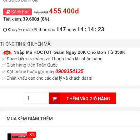
Chưa Có Đánh Giá
455.400đ
Sách hot
495.000đ
Tiết kiệm:
39.600đ (8%)
147
14 : 14 : 23
Khuyến mãi kết thúc sau
ngày
THÔNG TIN & KHUYẾN MÃI
Nhập Mã HOCTOT Giảm Ngay 20K Cho Đơn Từ 350K
✅ Được kiểm tra hàng và Thanh toán khi nhận hàng.
✅ Giao hàng trên Toàn Quốc
0909354135
✅ Đặt online hoặc gọi ngay
✅ Chiết khấu cao cho các đại lý và khách đặt sỉ
THÊM VÀO GIỎ HÀNG
MUA KÈM GIẢM THÊM
-8%