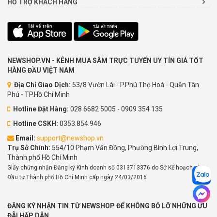
HỖ TRỢ KHÁCH HÀNG
NEWSHOP.VN - KÊNH MUA SẮM TRỰC TUYẾN UY TÍN GIÁ TỐT
HÀNG ĐẦU VIỆT NAM
Địa Chỉ Giao Dịch:
53/8 Vườn Lài - P.Phú Thọ Hoà - Quận Tân
Phú - TP.Hồ Chí Minh
Hotline Đặt Hàng:
028 6682 5005 - 0909 354 135
Hotline CSKH:
0353.854.946
Email:
support@newshop.vn
Trụ Sở Chính:
554/10 Phạm Văn Đồng, Phường Bình Lợi Trung,
Thành phố Hồ Chí Minh
Giấy chứng nhận Đăng ký Kinh doanh số 0313713376 do Sở Kế hoạch và
Đầu tư Thành phố Hồ Chí Minh cấp ngày 24/03/2016
ĐĂNG KÝ NHẬN TIN TỪ NEWSHOP ĐỂ KHÔNG BỎ LỠ NHỮNG ƯU
ĐÃI HẤP DẪN