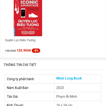
Quyền Lực Biểu Tượng
126.960đ
-8%
138.000đ
THÔNG TIN CHI TIẾT
Minh Long Book
Công ty phát hành
Năm Xuất Bản
2023
Tác Giả
Phạm Ái Minh
Kích Thước
16 x 24 cm