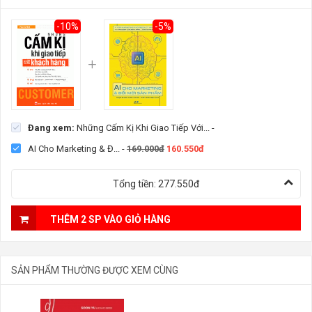
-10%
-5%
Đang xem:
Những Cấm Kị Khi Giao Tiếp Với...
-
AI Cho Marketing & Đ...
-
169.000đ
160.550đ
Tổng tiền:
277.550đ
THÊM 2 SP VÀO GIỎ HÀNG
SẢN PHẨM THƯỜNG ĐƯỢC XEM CÙNG