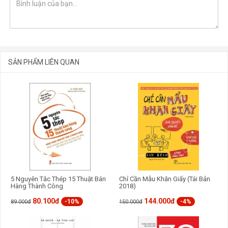
SẢN PHẨM LIÊN QUAN
GỬI BÌNH LUẬN
5 Nguyên Tắc Thép 15 Thuật Bán
Chỉ Cần Mẫu Khăn Giấy (Tái Bản
Hàng Thành Công
2018)
80.100đ
144.000đ
-10%
-4%
89.000đ
150.000đ