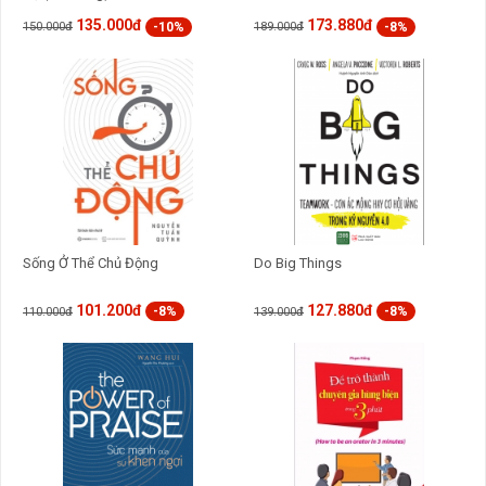
135.000đ
173.880đ
-10%
-8%
150.000đ
189.000đ
Sống Ở Thể Chủ Động
Do Big Things
101.200đ
127.880đ
-8%
-8%
110.000đ
139.000đ