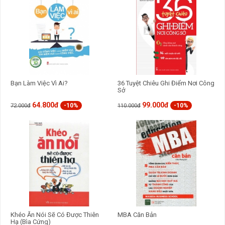
Bạn Làm Việc Vì Ai?
36 Tuyệt Chiêu Ghi Điểm Nơi Công
Sở
64.800đ
99.000đ
-10%
-10%
72.000đ
110.000đ
Khéo Ăn Nói Sẽ Có Được Thiên
MBA Căn Bản
Hạ (Bìa Cứng)