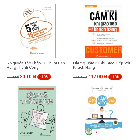
GỬI BÌNH LUẬN
5 Nguyên Tắc Thép 15 Thuật Bán
Những Cấm Kị Khi Giao Tiếp Với
Hàng Thành Công
Khách Hàng
80.100đ
117.000đ
-10%
-10%
89.000đ
130.000đ