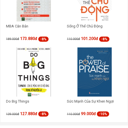
MBA Căn Bản
Sống Ở Thể Chủ Động
173.880đ
101.200đ
-8%
-8%
189.000đ
110.000đ
Do Big Things
Sức Mạnh Của Sự Khen Ngợi
127.880đ
99.000đ
-8%
-10%
139.000đ
110.000đ