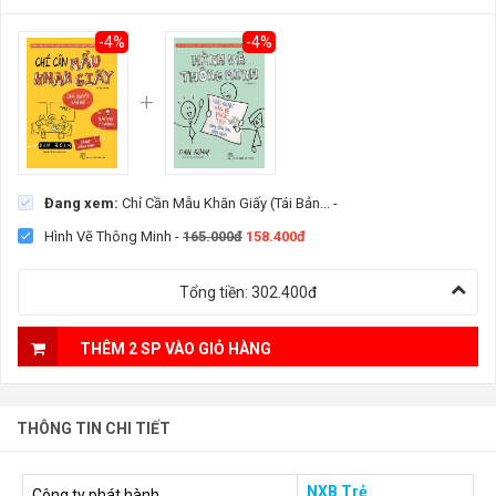
-4%
-4%
Đang xem:
Chỉ Cần Mẫu Khăn Giấy (Tái Bản...
-
Hình Vẽ Thông Minh
-
165.000đ
158.400đ
Tổng tiền:
302.400đ
THÊM 2 SP VÀO GIỎ HÀNG
THÔNG TIN CHI TIẾT
NXB Trẻ
Công ty phát hành