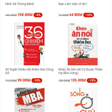
Hình Vẽ Thông Minh
Bạn Làm Việc Vì Ai?
158.400đ
64.800đ
-4%
-10%
165.000đ
72.000đ
36 Tuyệt Chiêu Ghi Điểm Nơi Công
Khéo Ăn Nói Sẽ Có Được Thiên
Sở
Hạ (Bìa Cứng)
99.000đ
135.000đ
-10%
-10%
110.000đ
150.000đ