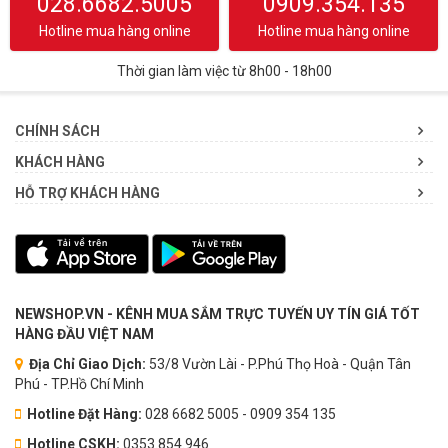
028.6682.5005
0909.354.135
Hotline mua hàng online
Hotline mua hàng online
Thời gian làm việc từ 8h00 - 18h00
CHÍNH SÁCH
KHÁCH HÀNG
HỖ TRỢ KHÁCH HÀNG
NEWSHOP.VN - KÊNH MUA SẮM TRỰC TUYẾN UY TÍN GIÁ TỐT
HÀNG ĐẦU VIỆT NAM
Địa Chỉ Giao Dịch:
53/8 Vườn Lài - P.Phú Thọ Hoà - Quận Tân
Phú - TP.Hồ Chí Minh
Hotline Đặt Hàng:
028 6682 5005 - 0909 354 135
Hotline CSKH:
0353.854.946