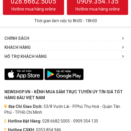
028.6682.5005
0909.354.135
Hotline mua hàng online
Hotline mua hàng online
Thời gian làm việc từ 8h00 - 18h00
CHÍNH SÁCH
KHÁCH HÀNG
HỖ TRỢ KHÁCH HÀNG
NEWSHOP.VN - KÊNH MUA SẮM TRỰC TUYẾN UY TÍN GIÁ TỐT
HÀNG ĐẦU VIỆT NAM
Địa Chỉ Giao Dịch:
53/8 Vườn Lài - P.Phú Thọ Hoà - Quận Tân
Phú - TP.Hồ Chí Minh
Hotline Đặt Hàng:
028 6682 5005 - 0909 354 135
Hotline CSKH:
0353.854.946