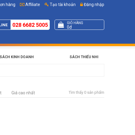
đơn hàng
Affiliate
Tạo tài khoản
Đăng nhập
GIỎ HÀNG
028 6682 5005
LINE
0đ
SÁCH KINH DOANH
SÁCH THIẾU NHI
Tìm thấy 0 sản phẩm
t
Giá cao nhất