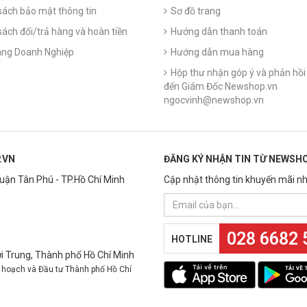
sách bảo mật thông tin
Sơ đồ trang
sách đổi/trả hàng và hoàn tiền
Hướng dẫn thanh toán
ng Doanh Nghiệp
Hướng dẫn mua hàng
Hộp thư nhận góp ý và phản hồi 
đến Giám Đốc Newshop.vn
ngocvinh@newshop.vn
.VN
ĐĂNG KÝ NHẬN TIN TỪ NEWSHO
Quận Tân Phú - TP.Hồ Chí Minh
Cập nhật thông tin khuyến mãi nh
028 6682 
HOTLINE
 Trung, Thành phố Hồ Chí Minh
 hoạch và Đầu tư Thành phố Hồ Chí