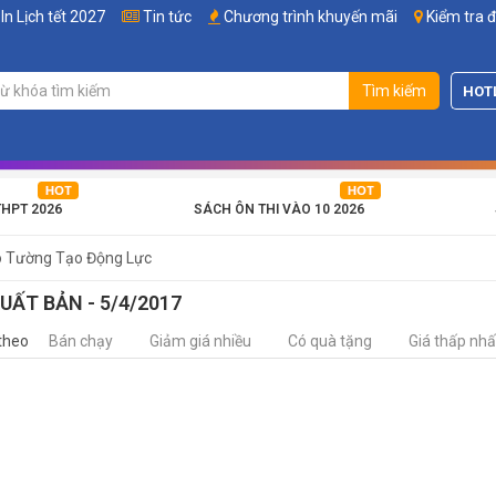
In Lịch tết 2027
Tin tức
Chương trình khuyến mãi
Kiểm tra 
Tìm kiếm
HOT
THPT 2026
SÁCH ÔN THI VÀO 10 2026
o Tường Tạo Động Lực
UẤT BẢN - 5/4/2017
theo
Bán chạy
Giảm giá nhiều
Có quà tặng
Giá thấp nhấ