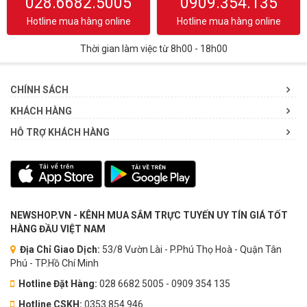
028.6682.5005
0909.354.135
Hotline mua hàng online
Hotline mua hàng online
Thời gian làm việc từ 8h00 - 18h00
CHÍNH SÁCH
KHÁCH HÀNG
HỖ TRỢ KHÁCH HÀNG
NEWSHOP.VN - KÊNH MUA SẮM TRỰC TUYẾN UY TÍN GIÁ TỐT
HÀNG ĐẦU VIỆT NAM
Địa Chỉ Giao Dịch:
53/8 Vườn Lài - P.Phú Thọ Hoà - Quận Tân
Phú - TP.Hồ Chí Minh
Hotline Đặt Hàng:
028 6682 5005 - 0909 354 135
Hotline CSKH:
0353.854.946