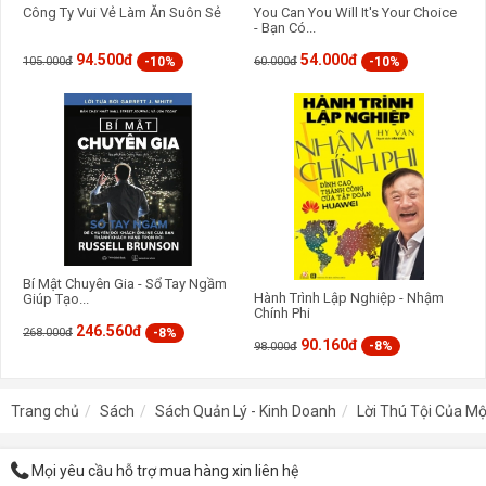
Công Ty Vui Vẻ Làm Ăn Suôn Sẻ
You Can You Will It's Your Choice
- Bạn Có...
94.500đ
54.000đ
-10%
-10%
105.000đ
60.000đ
Bí Mật Chuyên Gia - Sổ Tay Ngầm
Hành Trình Lập Nghiệp - Nhậm
Giúp Tạo...
Chính Phi
246.560đ
-8%
268.000đ
90.160đ
-8%
98.000đ
Trang chủ
Sách
Sách Quản Lý - Kinh Doanh
Lời Thú Tội Của Mộ
Mọi yêu cầu hỗ trợ mua hàng xin liên hệ