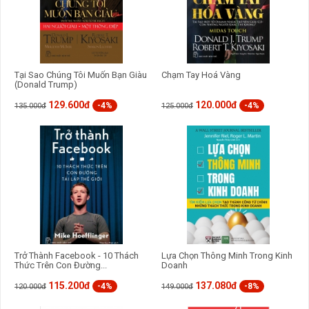
Tại Sao Chúng Tôi Muốn Bạn Giàu
Chạm Tay Hoá Vàng
(Donald Trump)
129.600đ
120.000đ
-4%
-4%
135.000đ
125.000đ
Trở Thành Facebook - 10 Thách
Lựa Chọn Thông Minh Trong Kinh
Thức Trên Con Đường...
Doanh
115.200đ
137.080đ
-4%
-8%
120.000đ
149.000đ