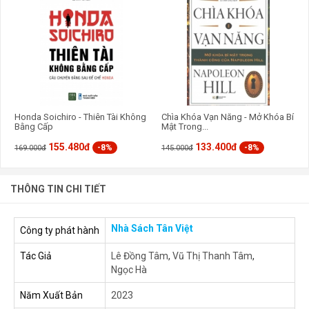
Honda Soichiro - Thiên Tài Không
Chìa Khóa Vạn Năng - Mở Khóa Bí
Bằng Cấp
Mật Trong...
155.480đ
133.400đ
-8%
-8%
169.000đ
145.000đ
THÔNG TIN CHI TIẾT
Nhà Sách Tân Việt
Công ty phát hành
Tác Giả
Lê Đồng Tâm
,
Vũ Thị Thanh Tâm
,
Ngọc Hà
Năm Xuất Bản
2023