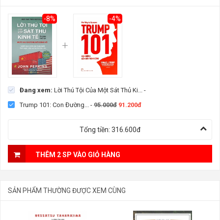
-8%
-4%
Đang xem:
Lời Thú Tội Của Một Sát Thủ Ki...
-
Trump 101: Con Đường...
-
95.000đ
91.200đ
Tổng tiền:
316.600đ
THÊM 2 SP VÀO GIỎ HÀNG
SẢN PHẨM THƯỜNG ĐƯỢC XEM CÙNG