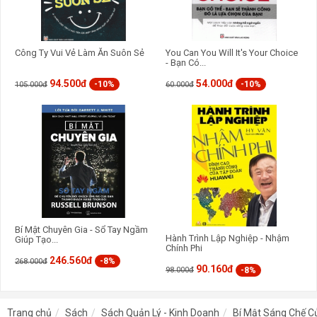
Công Ty Vui Vẻ Làm Ăn Suôn Sẻ
You Can You Will It's Your Choice
- Bạn Có...
94.500đ
54.000đ
-10%
-10%
105.000đ
60.000đ
Bí Mật Chuyên Gia - Sổ Tay Ngầm
Hành Trình Lập Nghiệp - Nhậm
Giúp Tạo...
Chính Phi
246.560đ
-8%
268.000đ
90.160đ
-8%
98.000đ
Trang chủ
Sách
Sách Quản Lý - Kinh Doanh
Bí Mật Sáng Chế C