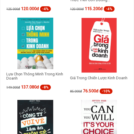
120.000đ
115.200đ
-4%
-4%
125.000đ
120.000đ
Lựa Chọn Thông Minh Trong Kinh
Giá Trong Chiến Lược Kinh Doanh
Doanh
137.080đ
-8%
149.000đ
76.500đ
-10%
85.000đ