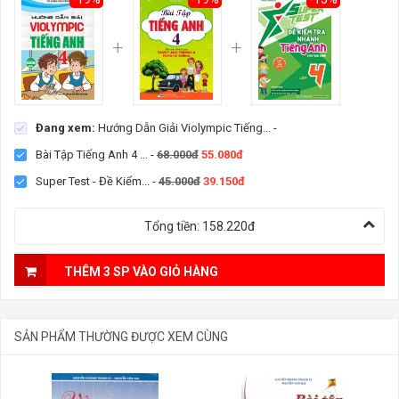
Đang xem:
Hướng Dẫn Giải Violympic Tiếng...
-
Bài Tập Tiếng Anh 4 ...
-
68.000đ
55.080đ
Super Test - Đề Kiểm...
-
45.000đ
39.150đ
Tổng tiền:
158.220đ
THÊM 3 SP VÀO GIỎ HÀNG
SẢN PHẨM THƯỜNG ĐƯỢC XEM CÙNG