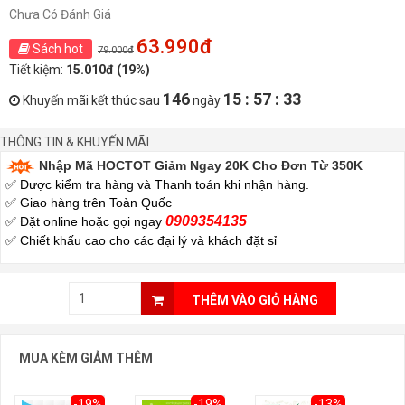
Chưa Có Đánh Giá
63.990đ
Sách hot
79.000đ
Tiết kiệm:
15.010đ (19%)
146
15 : 57 : 32
Khuyến mãi kết thúc sau
ngày
THÔNG TIN & KHUYẾN MÃI
Nhập Mã HOCTOT Giảm Ngay 20K Cho Đơn Từ 350K
✅ Được kiểm tra hàng và Thanh toán khi nhận hàng.
✅ Giao hàng trên Toàn Quốc
0909354135
✅ Đặt online hoặc gọi ngay
✅
Chiết khấu cao cho các đại lý và khách đặt sỉ
THÊM VÀO GIỎ HÀNG
MUA KÈM GIẢM THÊM
-19%
-19%
-13%