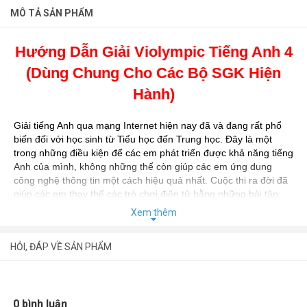
MÔ TẢ SẢN PHẨM
Hướng Dẫn Giải Violympic Tiếng Anh 4
(Dùng Chung Cho Các Bộ SGK Hiện
Hành)
Giải tiếng Anh qua mạng Internet hiện nay đã và đang rất phổ
biến đối với học sinh từ Tiểu học đến Trung học. Đây là một
trong những điều kiện để các em phát triển được khả năng tiếng
Anh của mình, không những thế còn giúp các em ứng dụng
công nghệ thông tin một cách hiệu quả nhất. Cuộc thi ra đời đã
giúp các em thay thế các trò chơi điện tử bằng những bài tập
tiếng Anh, đó là một việc làm rất có ý nghĩa. Để giúp các em
Xem thêm
luyện tập được tốt hơn trước khi đến với máy tính,
Newshop.vn
xin giới thiệu cuốn sách
Hướng Dẫn Giải
HỎI, ĐÁP VỀ SẢN PHẨM
Violympic Tiếng Anh 4.
Cuốn sách sẽ hướng dẫn các em cách giải các dạng bài trong
mỗi vòng thi. Song song với việc đưa ra đáp án cho mỗi bài thi
0 bình luận
trong mỗi vòng thi, tác giả có đưa ra cách làm tốt nhất giúp các