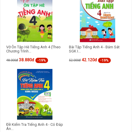
Vở Ôn Tập Hè Tiếng Anh 4 (Theo
Bài Tập Tiếng Anh 4 - Bám Sát
Chương Trình...
SGK I...
38.880đ
42.120đ
-19%
-19%
48.000đ
52.000đ
Đề Kiểm Tra Tiếng Anh 4 - Có Đáp
Án...