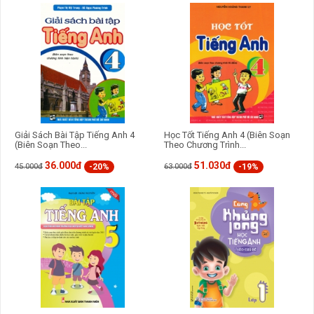
Tuyển Tập Truyện Song Ngữ Hay Giúp Các Bé Vừa
Giải Trí Vừa Học Thật Vui
Giải Sách Bài Tập Tiếng Anh 4
Học Tốt Tiếng Anh 4 (Biên Soạn
(Biên Soạn Theo...
Theo Chương Trình...
36.000đ
51.030đ
-20%
-19%
45.000đ
63.000đ