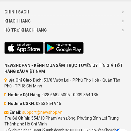
CHÍNH SÁCH
KHÁCH HÀNG
HỖ TRỢ KHÁCH HÀNG
NEWSHOP.VN - KÊNH MUA SẮM TRỰC TUYẾN UY TÍN GIÁ TỐT
HÀNG ĐẦU VIỆT NAM
Địa Chỉ Giao Dịch:
53/8 Vườn Lài - P.Phú Thọ Hoà - Quận Tân
Phú - TP.Hồ Chí Minh
Hotline Đặt Hàng:
028 6682 5005 - 0909 354 135
Hotline CSKH:
0353.854.946
Email:
support@newshop.vn
Trụ Sở Chính:
554/10 Phạm Văn Đồng, Phường Bình Lợi Trung,
Thành phố Hồ Chí Minh
Giấy chứng nhận Đăng ký Kinh doanh số 0313713376 do Sở Kế hoạch và