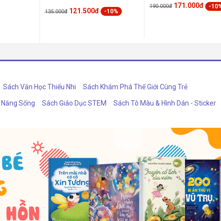
171.000đ
-10
190.000đ
121.500đ
-10%
135.000đ
Sách Văn Học Thiếu Nhi
Sách Khám Phá Thế Giới Cùng Trẻ
ỹ Năng Sống
Sách Giáo Dục STEM
Sách Tô Màu & Hình Dán - Sticker