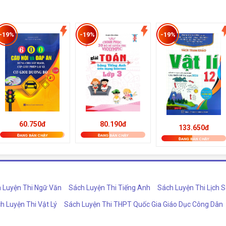
-19%
-19%
-19%
80.190đ
60.750đ
133.650đ
ĐANG BÁN CHẠY
ĐANG BÁN CHẠY
ĐANG BÁN CHẠY
 Luyện Thi Ngữ Văn
Sách Luyện Thi Tiếng Anh
Sách Luyện Thi Lịch 
h Luyện Thi Vật Lý
Sách Luyện Thi THPT Quốc Gia Giáo Dục Công Dân