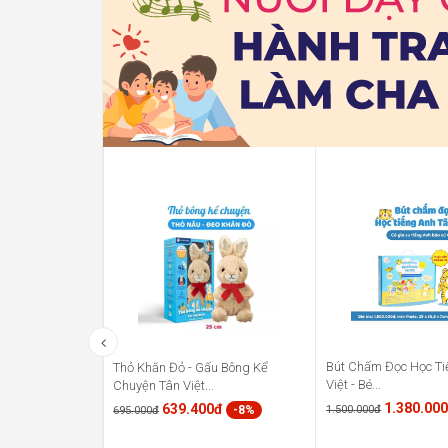
Bút Chấm Đọc Học Ti
Thỏ Khăn Đỏ - Gấu Bông Kể
Việt - Bé...
Chuyện Tân Việt...
1.380.00
639.400đ
1.500.000đ
-8%
695.000đ