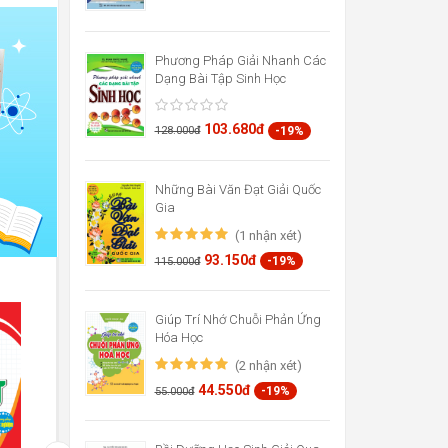
Phương Pháp Giải Nhanh Các
Dạng Bài Tập Sinh Học
103.680đ
-19%
128.000đ
Những Bài Văn Đạt Giải Quốc
Gia
(1 nhận xét)
93.150đ
-19%
115.000đ
Giúp Trí Nhớ Chuỗi Phản Ứng
Hóa Học
(2 nhận xét)
44.550đ
-19%
55.000đ