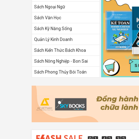
Sách Ngoại Ngữ
Sách Văn Học
Sách Kỹ Năng Sống
Quản Lý Kinh Doanh
Sách Kiến Thức Bách Khoa
Sách Nông Nghiệp - Bon Sai
Sách Phong Thủy Bói Toán
Sách Tình Yêu
0
1
4
2
3
1
0
1
4
2
3
0