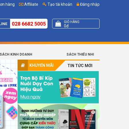
đơn hàng
Affiliate
Tạo tài khoản
Đăng nhập
GIỎ HÀNG
028 6682 5005
LINE
0đ
SÁCH KINH DOANH
SÁCH THIẾU NHI
KHUYẾN MÃI
TIN TỨC MỚI