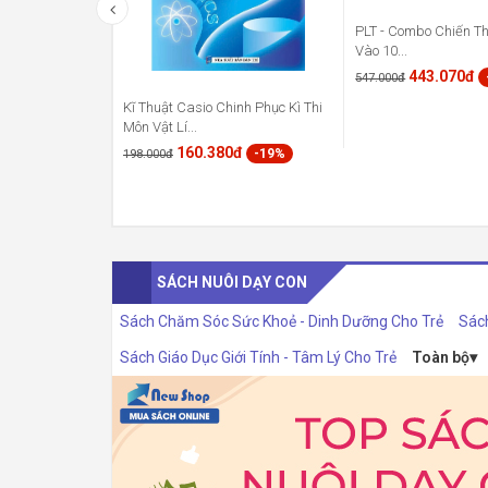
PLT - Combo Chiến Th
Vào 10...
443.070đ
547.000đ
Kĩ Thuật Casio Chinh Phục Kì Thi
Môn Vật Lí...
160.380đ
-19%
198.000đ
SÁCH NUÔI DẠY CON
Sách Chăm Sóc Sức Khoẻ - Dinh Dưỡng Cho Trẻ
Sác
Sách Giáo Dục Giới Tính - Tâm Lý Cho Trẻ
Toàn bộ