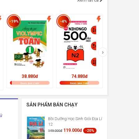
Xem tất cả
-19%
-4%
-19%
38.880đ
74.880đ
56.700đ
ĐANG BÁN CHẠY
ĐANG BÁN CHẠY
ĐANG BÁN CHẠY
SẢN PHẨM BÁN CHẠY
Sử
Bồi Dưỡng Học Sinh Giỏi Địa Lí
12
119.000đ
-20%
149.000đ