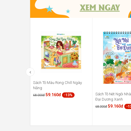
Sách Tô Màu Rong Chill Ngày
Nắng
Sách Tô Nét Ngôi Nh
59.160đ
-13%
68.000đ
Đại Dương Xanh
59.160đ
-1
68.000đ