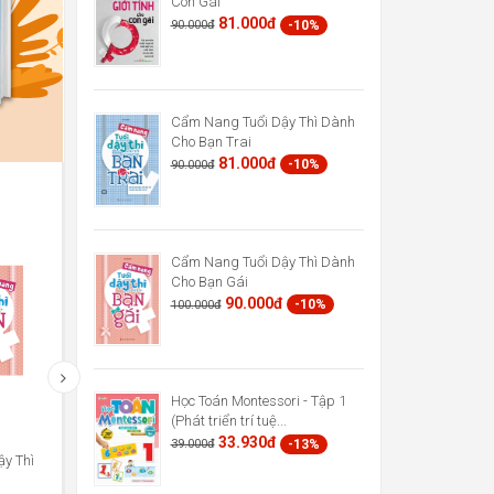
Con Gái
81.000đ
-10%
90.000đ
Cẩm Nang Tuổi Dậy Thì Dành
Cho Bạn Trai
81.000đ
-10%
90.000đ
Cẩm Nang Tuổi Dậy Thì Dành
Cho Bạn Gái
90.000đ
-10%
100.000đ
Học Toán Montessori - Tập 1
Phương Pháp Giáo Dục Sớm
Cùng Con Chống Nạn Bắt Nạt
(Phát triển trí tuệ...
Montessori Cho Trẻ Từ 0...
33.930đ
-13%
39.000đ
47.850đ
121.500đ
-13%
-10%
55.000đ
135.000đ
y Thì