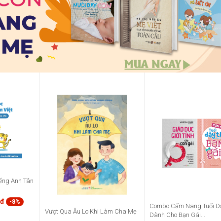
ếng Anh Tân
0đ
-8%
Combo Cẩm Nang Tuổi Dậ
Vượt Qua Âu Lo Khi Làm Cha Mẹ
Dành Cho Bạn Gái...