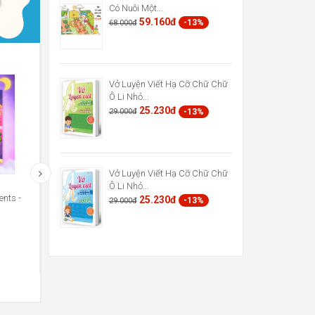
Có Nuôi Một...
59.160đ
-13%
68.000đ
Vở Luyện Viết Hạ Cỡ Chữ Chữ
Ô Li Nhỏ...
25.230đ
-13%
29.000đ
Vở Luyện Viết Hạ Cỡ Chữ Chữ
Ô Li Nhỏ...
nts -
Truyện Tranh Khoa Học - Những
Truyện Tranh Khoa Học - Nh
25.230đ
-13%
29.000đ
Cuộc Phiêu Lưu Kỳ...
Cuộc Phiêu Lưu Kỳ...
48.720đ
48.720đ
-13%
-13%
56.000đ
56.000đ