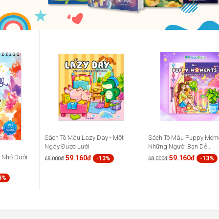
Sách Tô Màu Lazy Day - Một
Sách Tô Màu Puppy Mome
Ngày Được Lười
Những Người Bạn Dễ...
à Nhỏ Dưới
59.160đ
59.160đ
-13%
-13%
68.000đ
68.000đ
3%