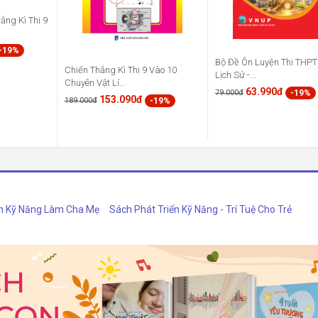
ắng Kì Thi 9
-19%
Bộ Đề Ôn Luyện Thi THP
Chiến Thắng Kì Thi 9 Vào 10
Lịch Sử -...
Chuyên Vật Lí...
63.990đ
-19%
79.000đ
153.090đ
-19%
189.000đ
h Kỹ Năng Làm Cha Mẹ
Sách Phát Triển Kỹ Năng - Trí Tuệ Cho Trẻ