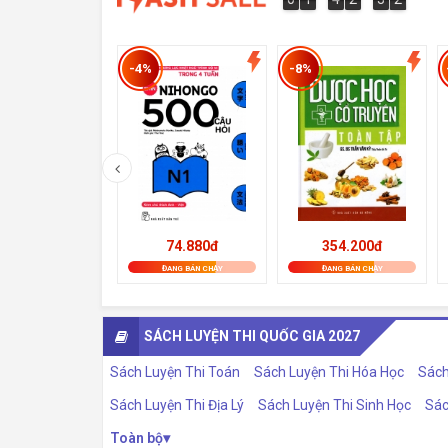
4
2
0
1
-4%
-8%
74.880đ
354.200đ
ĐANG BÁN CHẠY
ĐANG BÁN CHẠY
SÁCH LUYỆN THI QUỐC GIA 2027
Sách Luyện Thi Toán
Sách Luyện Thi Hóa Học
Sách
Sách Luyện Thi Địa Lý
Sách Luyện Thi Sinh Học
Sác
Toàn bộ