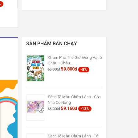
%
SẢN PHẨM BÁN CHẠY
Khám Phá Thế Giới Động Vật 5
Châu - Châu...
59.800đ
-8%
65.000đ
Sách Tô Màu Chữa Lành - Góc
Nhỏ Có Nắng
59.160đ
-13%
68.000đ
Sách Tô Màu Chữa Lành - Tớ