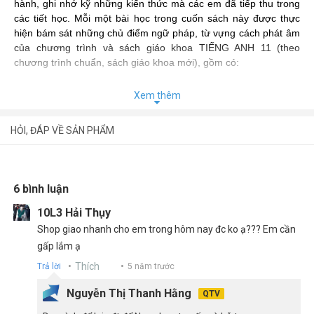
hành, ghi nhớ kỹ những kiến thức mà các em đã tiếp thu trong
các tiết học. Mỗi một bài học trong cuốn sách này được thực
hiện bám sát những chủ điểm ngữ pháp, từ vựng cách phát âm
của chương trình và sách giáo khoa TIẾNG ANH 11 (theo
chương trình chuẩn, sách giáo khoa mới), gồm có:
VOCABULARY:
Cung cấp từ vựng cán thiết theo chủ đẻ của
Xem thêm
mỗi bài học theo chương trình lớp 11, với khán giải nghĩa và ví
dụ. Đồng thời, có phần Vocabulary Exercise giúp các bạn học
HỎI, ĐÁP VỀ SẢN PHẨM
sinh hiểu cách dùng từ và ghi nhớ ca đình từ một cách dễ dàng.
6 bình luận
10L3 Hải Thụy
Shop giao nhanh cho em trong hôm nay đc ko ạ??? Em cần
gấp lắm ạ
Thích
Trả lời
5 năm trước
Nguyễn Thị Thanh Hằng
QTV