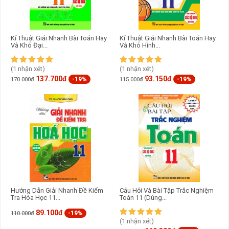
Kĩ Thuật Giải Nhanh Bài Toán Hay
Kĩ Thuật Giải Nhanh Bài Toán Hay
Và Khó Đại...
Và Khó Hình...
(1 nhận xét)
(1 nhận xét)
137.700đ
93.150đ
-19%
-19%
170.000đ
115.000đ
Hướng Dẫn Giải Nhanh Đề Kiểm
Câu Hỏi Và Bài Tập Trắc Nghiệm
Tra Hóa Học 11...
Toán 11 (Dùng...
89.100đ
-19%
110.000đ
(1 nhận xét)