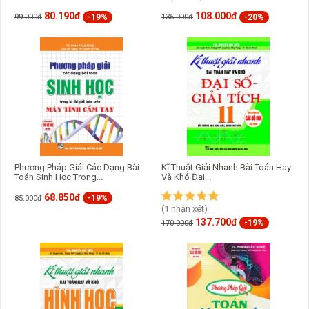
sinh của mình rèn luyện và nâng cao kiến thức để tự tin bước
vào các kỳ thi học sinh giỏi.
80.190đ
108.000đ
-19%
-20%
99.000đ
135.000đ
Phương Pháp Giải Các Dạng Bài
Kĩ Thuật Giải Nhanh Bài Toán Hay
Toán Sinh Học Trong...
Và Khó Đại...
68.850đ
-19%
85.000đ
(1 nhận xét)
137.700đ
-19%
170.000đ