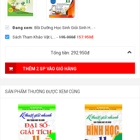
Đang xem:
Bồi Dưỡng Học Sinh Giỏi Sinh H...
-
Sách Tham Khảo Vật L...
-
195.000đ
157.950đ
Tổng tiền:
292.950đ
THÊM 2 SP VÀO GIỎ HÀNG
SẢN PHẨM THƯỜNG ĐƯỢC XEM CÙNG