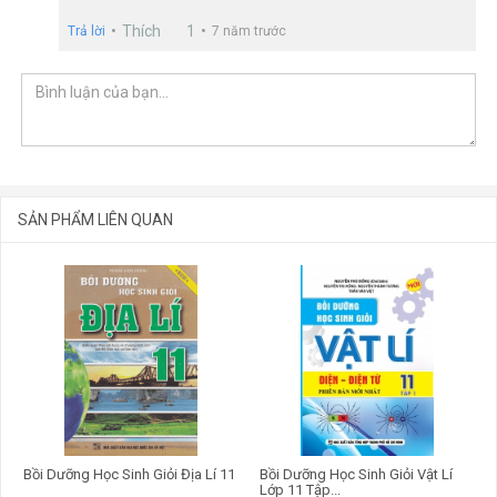
Thích
1
Trả lời
7 năm trước
SẢN PHẨM LIÊN QUAN
GỬI BÌNH LUẬN
Cuốn sách này sẽ là tài liệu quý báu, là cuốn cẩm nang gồm lý
Bồi Dưỡng Học Sinh Giỏi Địa Lí 11
Bồi Dưỡng Học Sinh Giỏi Vật Lí
thuyết nâng cao và đề thi có lời giải để giáo viên hỗ trợ cho học
Lớp 11 Tập...