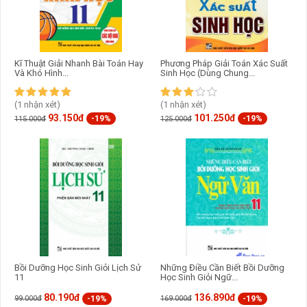
Kĩ Thuật Giải Nhanh Bài Toán Hay
Phương Pháp Giải Toán Xác Suất
Và Khó Hình...
Sinh Học (Dùng Chung...
(1 nhận xét)
(1 nhận xét)
93.150đ
101.250đ
-19%
-19%
115.000đ
125.000đ
Bồi Dưỡng Học Sinh Giỏi Lịch Sử
Những Điều Cần Biết Bồi Dưỡng
11
Học Sinh Giỏi Ngữ...
80.190đ
136.890đ
-19%
-19%
99.000đ
169.000đ