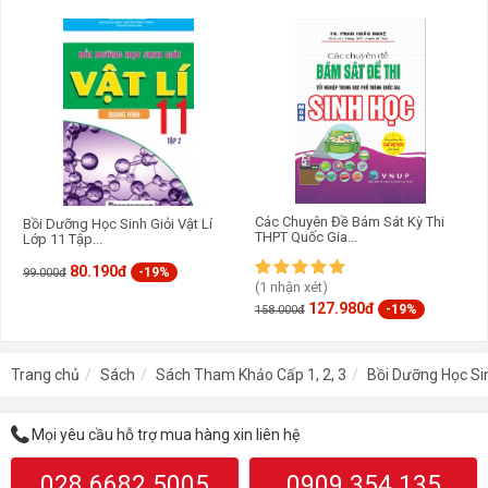
Các Chuyên Đề Bám Sát Kỳ Thi
Bồi Dưỡng Học Sinh Giỏi Vật Lí
THPT Quốc Gia...
Lớp 11 Tập...
80.190đ
-19%
99.000đ
(1 nhận xét)
127.980đ
-19%
158.000đ
Trang chủ
Sách
Sách Tham Khảo Cấp 1, 2, 3
Bồi Dưỡng Học Si
Mọi yêu cầu hỗ trợ mua hàng xin liên hệ
028.6682.5005
0909.354.135