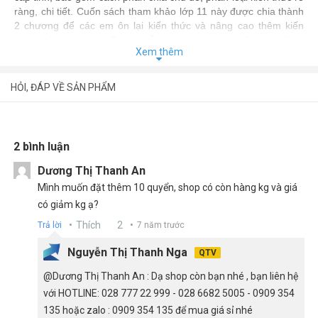
ràng, chi tiết. Cuốn sách tham khảo lớp 11 này được chia thành
2 chương để các em ôn lại kiến thức và nâng cao thêm kiến
thức môn sinh học. Trong mỗi chương sẽ có phân loại rõ ra
Xem thêm
những chủ đề khác nhau, chi tiết và cụ thể. Sau 2 chương viết
về lý thuyết thì sẽ có 1 chương gồm 10 bộ đề thi và đáp án chi
tiết.
HỎI, ĐÁP VỀ SẢN PHẨM
Các Kiến Thức Được Tổng Hợp Đầy Đủ Và Chi Tiết
2 bình luận
Dương Thị Thanh An
Mình muốn đặt thêm 10 quyển, shop có còn hàng kg và giá
có giảm kg ạ?
Thích
2
Trả lời
7 năm trước
Nguyễn Thị Thanh Nga
QTV
@Dương Thị Thanh An : Dạ shop còn bạn nhé , bạn liên hệ
với HOTLINE: 028 777 22 999 - 028 6682 5005 - 0909 354
135 hoặc zalo : 0909 354 135 để mua giá sỉ nhé