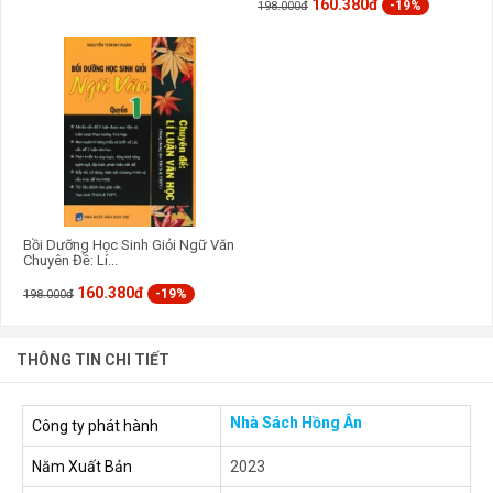
160.380đ
-19%
198.000đ
Bồi Dưỡng Học Sinh Giỏi Ngữ Văn
Chuyên Đề: Lí...
160.380đ
-19%
198.000đ
THÔNG TIN CHI TIẾT
Nhà Sách Hồng Ân
Công ty phát hành
Năm Xuất Bản
2023