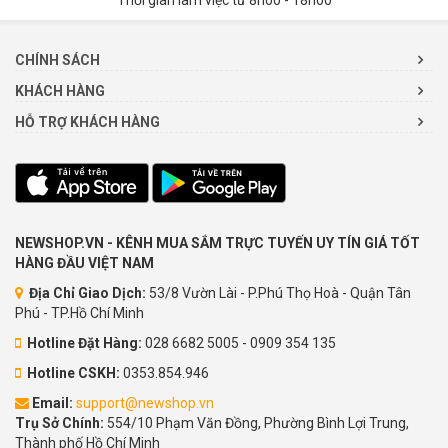
Thời gian làm việc từ 8h00 - 18h00
CHÍNH SÁCH
KHÁCH HÀNG
HỖ TRỢ KHÁCH HÀNG
NEWSHOP.VN - KÊNH MUA SẮM TRỰC TUYẾN UY TÍN GIÁ TỐT
HÀNG ĐẦU VIỆT NAM
Địa Chỉ Giao Dịch:
53/8 Vườn Lài - P.Phú Thọ Hoà - Quận Tân
Phú - TP.Hồ Chí Minh
Hotline Đặt Hàng:
028 6682 5005 - 0909 354 135
Hotline CSKH:
0353.854.946
Email:
support@newshop.vn
Trụ Sở Chính:
554/10 Phạm Văn Đồng, Phường Bình Lợi Trung,
Thành phố Hồ Chí Minh