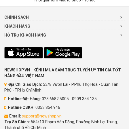
Thời gian làm việc từ 8h00 - 18h00
CHÍNH SÁCH
KHÁCH HÀNG
HỖ TRỢ KHÁCH HÀNG
NEWSHOP.VN - KÊNH MUA SẮM TRỰC TUYẾN UY TÍN GIÁ TỐT
HÀNG ĐẦU VIỆT NAM
Địa Chỉ Giao Dịch:
53/8 Vườn Lài - P.Phú Thọ Hoà - Quận Tân
Phú - TP.Hồ Chí Minh
Hotline Đặt Hàng:
028 6682 5005 - 0909 354 135
Hotline CSKH:
0353.854.946
Email:
support@newshop.vn
Trụ Sở Chính:
554/10 Phạm Văn Đồng, Phường Bình Lợi Trung,
Thành phố Hồ Chí Minh