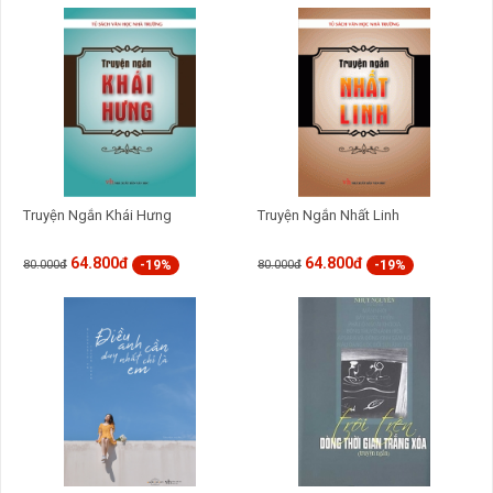
nên mỗi khi thấy bực dọc, chán nản, hay khiến mình bận rộn
hơn hãy thử tìm tới
Tô Bình Yên Vẽ Hạnh Phúc
cùng hộp màu
đã cất lâu trong tủ và... Sao không thể là một đám mây màu tím,
một mái tóc vàng tươi hay một nụ hoa màu xanh biển nhỉ?
Không cần phải đắn đo đâu, bạn cứ thoải mái xóa đi căng
thẳng, xóa đi những gam màu u ám, tự tay mình điểm tô những
màu sắc tươi sáng lấp lánh, đầy ắp hy vọng theo ý thích, tận
hưởng những phút thư giãn thật bình yên không muộn phiền
thôi nào.
Truyện Ngắn Khái Hưng
Truyện Ngắn Nhất Linh
64.800đ
64.800đ
-19%
-19%
80.000đ
80.000đ