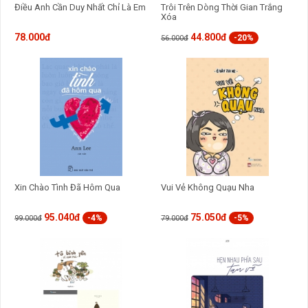
Điều Anh Cần Duy Nhất Chỉ Là Em
Trôi Trên Dòng Thời Gian Trắng
Xóa
78.000đ
44.800đ
-20%
56.000đ
Xin Chào Tình Đã Hôm Qua
Vui Vẻ Không Quạu Nha
95.040đ
75.050đ
-4%
-5%
99.000đ
79.000đ