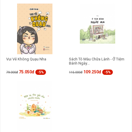
Vui Vẻ Không Quạu Nha
Sách Tô Màu Chữa Lành - Ở Tiệm
Bánh Ngày...
75.050đ
109.250đ
-5%
-5%
79.000đ
115.000đ