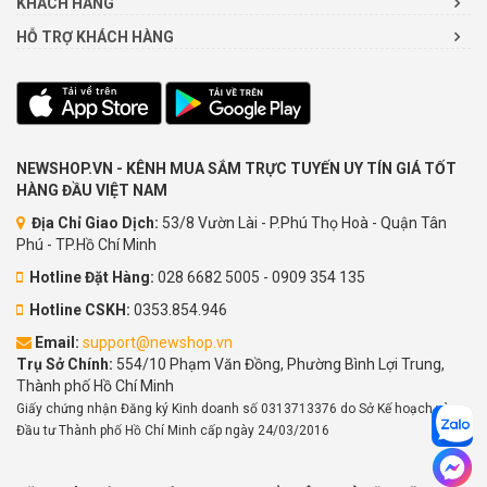
KHÁCH HÀNG
HỖ TRỢ KHÁCH HÀNG
NEWSHOP.VN - KÊNH MUA SẮM TRỰC TUYẾN UY TÍN GIÁ TỐT
HÀNG ĐẦU VIỆT NAM
Địa Chỉ Giao Dịch:
53/8 Vườn Lài - P.Phú Thọ Hoà - Quận Tân
Phú - TP.Hồ Chí Minh
Hotline Đặt Hàng:
028 6682 5005 - 0909 354 135
Hotline CSKH:
0353.854.946
Email:
support@newshop.vn
Trụ Sở Chính:
554/10 Phạm Văn Đồng, Phường Bình Lợi Trung,
Thành phố Hồ Chí Minh
Giấy chứng nhận Đăng ký Kinh doanh số 0313713376 do Sở Kế hoạch và
Đầu tư Thành phố Hồ Chí Minh cấp ngày 24/03/2016