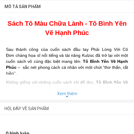
MÔ TẢ SẢN PHẨM
Sách Tô Màu Chữa Lành - Tô Bình Yên
Vẽ Hạnh Phúc
Sau thành công của cuốn sách đầu tay Phải Lòng Với Cô
Đơn chàng họa sĩ nổi tiếng và tài năng Kulzsc đã trở lại với một
cuốn sách vô cùng đặc biệt mang tên:
Tô Bình Yên Vẽ Hạnh
Phúc
– sắc nét phong cách cá nhân với một chút “thơ thẩn, rất
hiền”.
Không giống với những cuốn sách chỉ để đọc,
Tô Bình Yên Vẽ
Hạnh Phúc
là một cuốn sách mà độc giả vừa tìm được “Hạnh
Xem thêm
phúc to to từ những điều nho nhỏ” vừa được thực hành ngay lập
tức. Một sự kết hợp mới lạ đầy thú vị giữa thể loại sách tản văn
và sách tô màu.
HỎI, ĐÁP VỀ SẢN PHẨM
Lật mở cuốn sách này, bạn sẽ thấy vô vàn những điều nhỏ bé
dễ thương lan tòa nguồn năng lượng tích cực. Và kèm theo một
list những điều tuyệt vời khiến bạn không thể bỏ lỡ:
0 bình luận