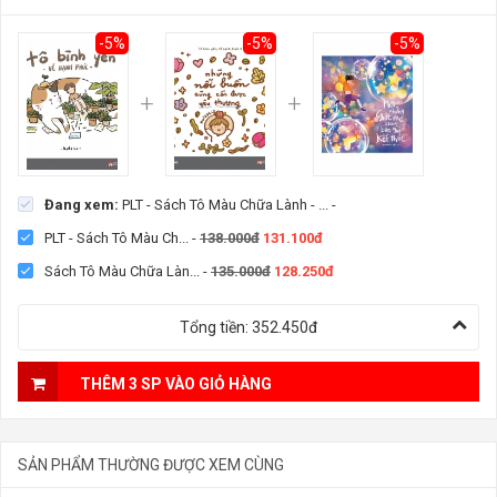
-5%
-5%
-5%
Đang xem:
PLT - Sách Tô Màu Chữa Lành - ...
-
PLT - Sách Tô Màu Ch...
-
138.000đ
131.100đ
Sách Tô Màu Chữa Làn...
-
135.000đ
128.250đ
Tổng tiền:
352.450đ
THÊM 3 SP VÀO GIỎ HÀNG
SẢN PHẨM THƯỜNG ĐƯỢC XEM CÙNG