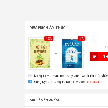
Thuật Toán May Mắn - Cách Thu Hút Những Điều Tố
MUA KÈM GIẢM THÊM
121.800đ
Tiết kiệm:
18.200đ (13%)
140.000đ
-13%
-5%
Tổ
TH
Đang xem:
Thuật Toán May Mắn - Cách Thu Hút Nhữn
Càng Kỷ Luật, Càng Tự Do
-
119.000đ
113.050đ
MÔ TẢ SẢN PHẨM