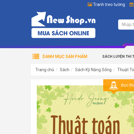
Tranh treo tường
DANH MỤC SẢN PHẨM
SÁCH LUYỆN THI 
Trang chủ
Sách
Sách Kỹ Năng Sống
Thuật To
Đọc th