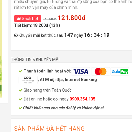
nhiều chuyên gia, tư tưởng và thái độ sống của bạn có thể ảnh 
rất lớn tới vận may của chính mình.
121.800đ
Sách hot
140.000đ
Tiết kiệm:
18.200đ (13%)
147
16 : 34 : 18
Khuyến mãi kết thúc sau
ngày
THÔNG TIN & KHUYẾN MÃI
Thanh toán linh hoạt với:
, ATM nội địa, Internet Banking
Giao hàng trên Toàn Quốc
Đặt online hoặc gọi ngay
0909.354.135
Chiết khấu cao cho các đại lý và khách đặt sỉ
SẢN PHẨM ĐÃ HẾT HÀNG