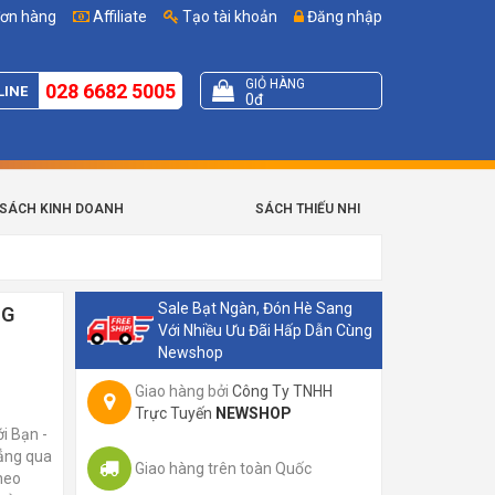
đơn hàng
Affiliate
Tạo tài khoản
Đăng nhập
GIỎ HÀNG
028 6682 5005
LINE
0đ
SÁCH KINH DOANH
SÁCH THIẾU NHI
Sale Bạt Ngàn, Đón Hè Sang
NG
Với Nhiều Ưu Đãi Hấp Dẫn Cùng
Newshop
Giao hàng bởi
Công Ty TNHH
Trực Tuyến
NEWSHOP
i Bạn -
hẳng qua
Giao hàng trên toàn Quốc
theo