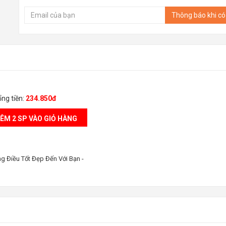
Thông báo khi c
t Đẹp Đến Với Bạn
ng tiền:
234.850đ
ÊM 2 SP VÀO GIỎ HÀNG
g Điều Tốt Đẹp Đến Với Bạn
-