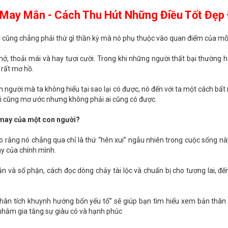
 May Mắn - Cách Thu Hút Những Điều Tốt Đẹp 
 cũng chẳng phải thứ gì thần kỳ mà nó phụ thuộc vào quan điểm của mỗ
 thoải mái và hay tươi cười. Trong khi những người thất bại thường ha
 rất mơ hồ.
 người mà ta không hiểu tại sao lại có được, nó đến với ta một cách bấ
 ai cũng mơ ước nhưng không phải ai cũng có được.
 may của một con người?
rằng nó chẳng qua chỉ là thứ “hên xui” ngẫu nhiên trong cuộc sống này.
ay của chính mình.
à số phận, cách đọc dòng chảy tài lộc và chuẩn bị cho tương lai, đến
hân tích khuynh hướng bốn yếu tố” sẽ giúp bạn tìm hiểu xem bản thân 
nhằm gia tăng sự giàu có và hạnh phúc