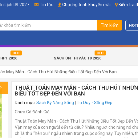
In Lịch tết 2027
Tin tức
Chương trình khuyến mãi
Kiểm tra 
Tìm kiếm
HOT
THPT 2026
SÁCH ÔN THI VÀO 10 2026
án May Mắn - Cách Thu Hút Những Điều Tốt Đẹp Đến Với Bạn
THUẬT TOÁN MAY MẮN - CÁCH THU HÚT NHỮ
ử
ĐIỀU TỐT ĐẸP ĐẾN VỚI BẠN
Danh mục:
Sách Kỹ Năng Sống
|
Tư Duy - Sống Đẹp
Chưa Có Đánh Giá
Thuật Toán May Mắn - Cách Thu Hút Những Điều Tốt Đẹp Đến Vớ
Vận may của con người đến từ đâu? Nhiều người cho rằng nó c
chỉ là thứ “hên xui” ngẫu nhiên trong cuộc sống này. Tuy nhiên, 