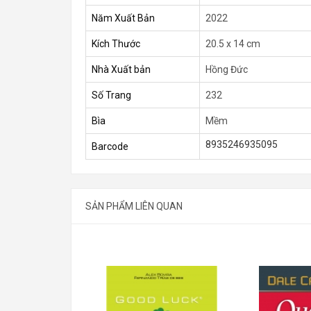
Năm Xuất Bản
2022
Kích Thước
20.5 x 14 cm
Nhà Xuất bản
Hồng Đức
Số Trang
232
Bìa
Mềm
8935246935095
Barcode
SẢN PHẨM LIÊN QUAN