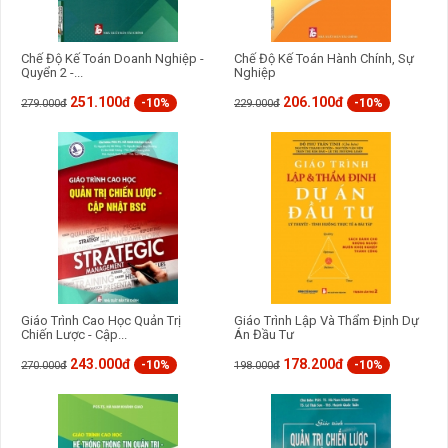
Chế Độ Kế Toán Doanh Nghiệp -
Chế Độ Kế Toán Hành Chính, Sự
Quyển 2 -...
Nghiệp
251.100đ
206.100đ
-10%
-10%
279.000đ
229.000đ
Giáo Trình Cao Học Quản Trị
Giáo Trình Lập Và Thẩm Định Dự
Chiến Lược - Cập...
Án Đầu Tư
243.000đ
178.200đ
-10%
-10%
270.000đ
198.000đ