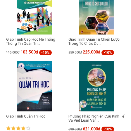
Giáo Trình Cao Học Hệ Thống
Giáo Trình Quản Trị Chiến Lược
Thông Tin Quản Trị...
Trong Tổ Chức Du...
103.500đ
225.000đ
-10%
-10%
115.000đ
250.000đ
Giáo Trình Quản Trị Học
Phương Pháp Nghiên Cứu Kinh Tế
Và Viết Luận Văn...
621.000đ
-10%
690.000đ