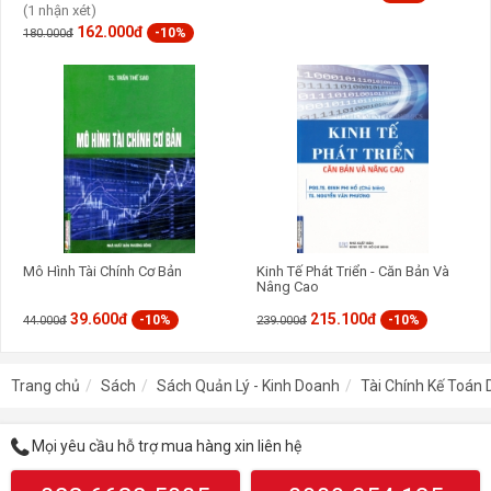
(1 nhận xét)
162.000đ
-10%
180.000đ
Mô Hình Tài Chính Cơ Bản
Kinh Tế Phát Triển - Căn Bản Và
Nâng Cao
39.600đ
215.100đ
-10%
-10%
44.000đ
239.000đ
Trang chủ
Sách
Sách Quản Lý - Kinh Doanh
Tài Chính Kế Toán
Mọi yêu cầu hỗ trợ mua hàng xin liên hệ