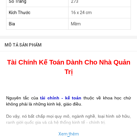
Số Trang
273
Kích Thước
16 x 24 cm
Bìa
Mềm
MÔ TẢ SẢN PHẨM
Tài Chính Kế Toán Dành Cho Nhà Quản
Trị
Nguyên tắc của
tài chính - kế toán
thuộc về khoa học chứ
không phải là những kinh kệ, giáo điều.
Do vậy, nó bất chấp mọi quy mô, ngành nghề, loại hình sở hữu,
ranh giới quốc gia và cả hệ thống kinh tế - chính trị.
Xem thêm