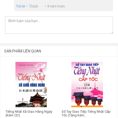
việc học và luyện viết chữ Nhật, chúng tôi biên soạn bộ sách:
Thích
Trả lời
8 năm trước
TẬP VIẾT TIẾNG NHẬT CĂN BẢN bộ sách gồm 3 cuốn:
- Tập viết chữ Katakana
- Tập viết chữ Hiragana
- Tập viết chữ Kanji
SẢN PHẨM LIÊN QUAN
GỬI BÌNH LUẬN
Tiếng Nhật Xã Giao Hằng Ngày
Sổ Tay Giao Tiếp Tiếng Nhật Cấp
(Kèm CD)
Tốc (Tặng Kèm...