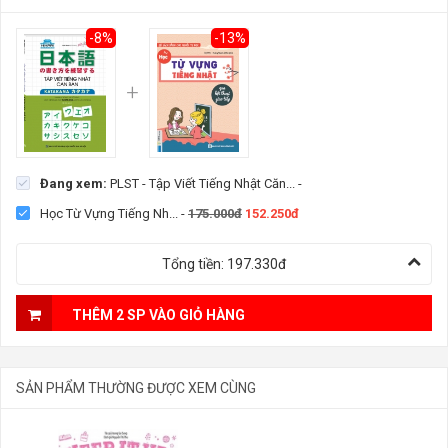
-8%
-13%
Đang xem:
PLST - Tập Viết Tiếng Nhật Căn...
-
Học Từ Vựng Tiếng Nh...
-
175.000đ
152.250đ
Tổng tiền:
197.330đ
THÊM 2 SP VÀO GIỎ HÀNG
SẢN PHẨM THƯỜNG ĐƯỢC XEM CÙNG