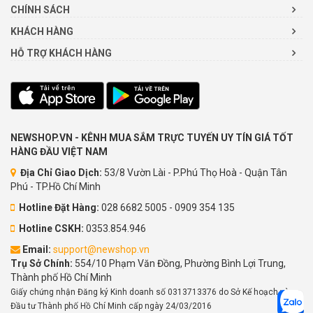
CHÍNH SÁCH
KHÁCH HÀNG
HỖ TRỢ KHÁCH HÀNG
NEWSHOP.VN - KÊNH MUA SẮM TRỰC TUYẾN UY TÍN GIÁ TỐT
HÀNG ĐẦU VIỆT NAM
Địa Chỉ Giao Dịch:
53/8 Vườn Lài - P.Phú Thọ Hoà - Quận Tân
Phú - TP.Hồ Chí Minh
Hotline Đặt Hàng:
028 6682 5005 - 0909 354 135
Hotline CSKH:
0353.854.946
Email:
support@newshop.vn
Trụ Sở Chính:
554/10 Phạm Văn Đồng, Phường Bình Lợi Trung,
Thành phố Hồ Chí Minh
Giấy chứng nhận Đăng ký Kinh doanh số 0313713376 do Sở Kế hoạch và
Đầu tư Thành phố Hồ Chí Minh cấp ngày 24/03/2016