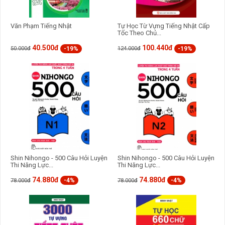
Văn Phạm Tiếng Nhật
Tự Học Từ Vựng Tiếng Nhật Cấp
Tốc Theo Chủ...
40.500đ
100.440đ
-19%
-19%
50.000đ
124.000đ
Shin Nihongo - 500 Câu Hỏi Luyện
Shin Nihongo - 500 Câu Hỏi Luyện
Thi Năng Lực...
Thi Năng Lực...
74.880đ
74.880đ
-4%
-4%
78.000đ
78.000đ