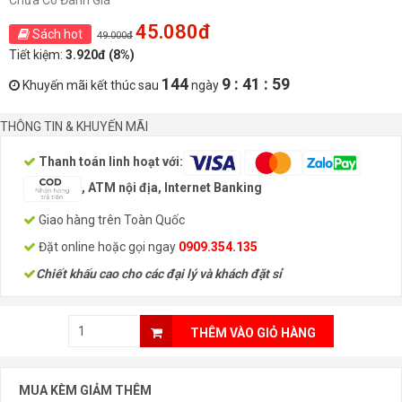
Chưa Có Đánh Giá
45.080đ
Sách hot
49.000đ
Tiết kiệm:
3.920đ (8%)
144
9 : 41 : 58
Khuyến mãi kết thúc sau
ngày
THÔNG TIN & KHUYẾN MÃI
Thanh toán linh hoạt với:
, ATM nội địa, Internet Banking
Giao hàng trên Toàn Quốc
Đặt online hoặc gọi ngay
0909.354.135
Chiết khấu cao cho các đại lý và khách đặt sỉ
THÊM VÀO GIỎ HÀNG
MUA KÈM GIẢM THÊM