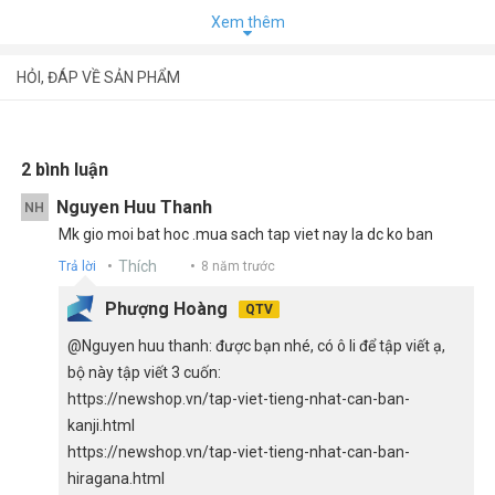
cái tiếng Nhật hiệu quả và tiết kiệm thời gian nhất.
Xem thêm
Học bảng chữ cái tiếng Nhật bằng cách viết thật
HỎI, ĐÁP VỀ SẢN PHẨM
nhiều. Đây là cách thông dụng nhất mà hầu hết các bạn
mới học thường sử dụng để học bảng chữ cái tiếng
Nhật. Với phương pháp này bạn cần một tờ giấy tập viết
có rất nhiều ô vuông.
2 bình luận
Học bảng chữ cái tiếng Nhật qua Flashcard.
Nguyen Huu Thanh
NH
Tìm những người bạn để học cùng.
Mk gio moi bat hoc .mua sach tap viet nay la dc ko ban
Thích
Trả lời
8 năm trước
Cuốn sách được trình bày theo 3 phần:
Phượng Hoàng
QTV
Tập viết bảng chữ cái Katakana
@Nguyen huu thanh: được bạn nhé, có ô li để tập viết ạ,
bộ này tập viết 3 cuốn:
Luyện Tập
https://newshop.vn/tap-viet-tieng-nhat-can-ban-
Phụ lục từ vựng: Địa danh của Việt Nam và các thành
kanji.html
ngữ nước Nhật.
https://newshop.vn/tap-viet-tieng-nhat-can-ban-
hiragana.html
Nhằm giúp bạn học luyện tập viết được nhiều hơn trong