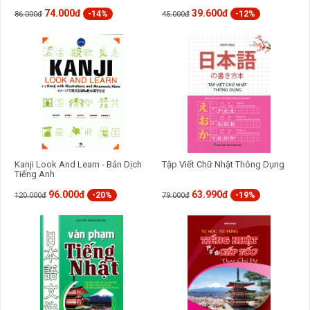
74.000đ
39.600đ
-14%
-12%
86.000đ
45.000đ
Các bạn có thể tham khảo thêm :
Top 100 Sách Học Tiếng Nhật Bán Chạy Nhất Hiện Nay
Kanji Look And Learn - Bản Dịch
Tập Viết Chữ Nhật Thông Dụng
Tiếng Anh
96.000đ
63.990đ
-20%
-19%
120.000đ
79.000đ