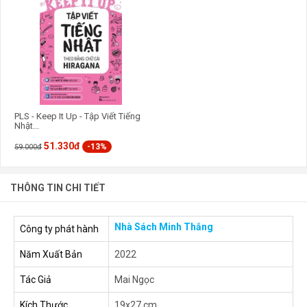
PLS - Keep It Up - Tập Viết Tiếng
Nhật...
51.330đ
-13%
59.000đ
THÔNG TIN CHI TIẾT
Nhà Sách Minh Thắng
Công ty phát hành
Năm Xuất Bản
2022
Tác Giả
Mai Ngọc
Kích Thước
19x27 cm