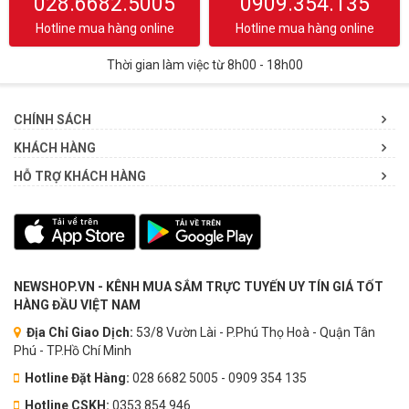
028.6682.5005
0909.354.135
Hotline mua hàng online
Hotline mua hàng online
Thời gian làm việc từ 8h00 - 18h00
CHÍNH SÁCH
KHÁCH HÀNG
HỖ TRỢ KHÁCH HÀNG
NEWSHOP.VN - KÊNH MUA SẮM TRỰC TUYẾN UY TÍN GIÁ TỐT
HÀNG ĐẦU VIỆT NAM
Địa Chỉ Giao Dịch:
53/8 Vườn Lài - P.Phú Thọ Hoà - Quận Tân
Phú - TP.Hồ Chí Minh
Hotline Đặt Hàng:
028 6682 5005 - 0909 354 135
Hotline CSKH:
0353.854.946