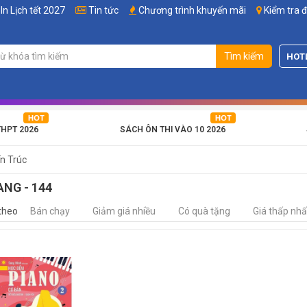
In Lịch tết 2027
Tin tức
Chương trình khuyến mãi
Kiểm tra 
Tìm kiếm
HOT
THPT 2026
SÁCH ÔN THI VÀO 10 2026
n Trúc
ANG - 144
theo
Bán chạy
Giảm giá nhiều
Có quà tặng
Giá thấp nhấ