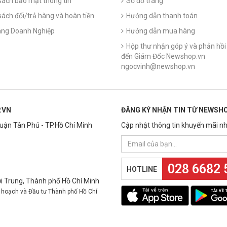
sách bảo mật thông tin
Sơ đồ trang
sách đổi/trả hàng và hoàn tiền
Hướng dẫn thanh toán
ng Doanh Nghiệp
Hướng dẫn mua hàng
Hộp thư nhận góp ý và phản hồi 
đến Giám Đốc Newshop.vn
ngocvinh@newshop.vn
.VN
ĐĂNG KÝ NHẬN TIN TỪ NEWSHO
Quận Tân Phú - TP.Hồ Chí Minh
Cập nhật thông tin khuyến mãi nh
028 6682 
HOTLINE
 Trung, Thành phố Hồ Chí Minh
 hoạch và Đầu tư Thành phố Hồ Chí