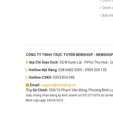
Chính 
Chính 
Bán Hà
CÔNG TY TNHH TRỰC TUYẾN NEWSHOP - NEWSHOP
Địa Chỉ Giao Dịch:
53/8 Vườn Lài - P.Phú Thọ Hoà - 
Hotline Đặt Hàng:
028 6682 5005 - 0909 354 135
Hotline CSKH:
0353.854.946
Email:
support@newshop.vn
Trụ Sở Chính:
554/10 Phạm Văn Đồng, Phường Bình Lợi
Giấy chứng nhận Đăng ký Kinh doanh số 0313713376 do Sở Kế
Minh cấp ngày 24/03/2016