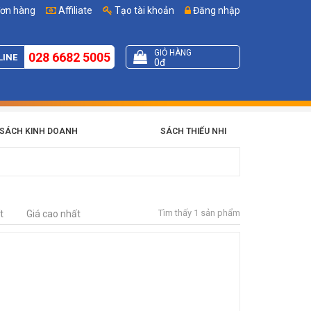
đơn hàng
Affiliate
Tạo tài khoản
Đăng nhập
GIỎ HÀNG
028 6682 5005
LINE
0đ
SÁCH KINH DOANH
SÁCH THIẾU NHI
Tìm thấy 1 sản phẩm
t
Giá cao nhất