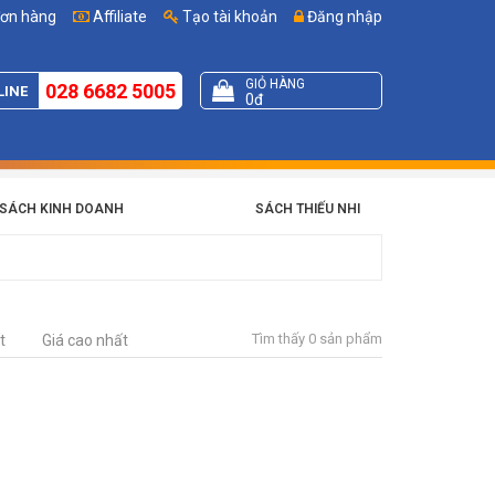
đơn hàng
Affiliate
Tạo tài khoản
Đăng nhập
GIỎ HÀNG
028 6682 5005
LINE
0đ
SÁCH KINH DOANH
SÁCH THIẾU NHI
Tìm thấy 0 sản phẩm
t
Giá cao nhất