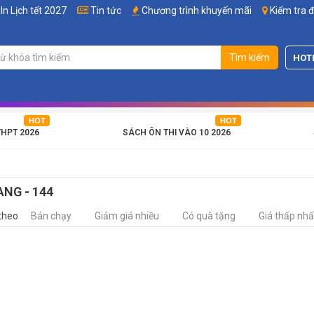
In Lịch tết 2027
Tin tức
Chương trình khuyến mãi
Kiểm tra 
Tìm kiếm
HOT
THPT 2026
SÁCH ÔN THI VÀO 10 2026
ANG - 144
theo
Bán chạy
Giảm giá nhiều
Có quà tặng
Giá thấp nhấ