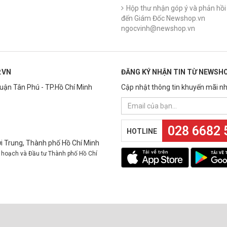
Hộp thư nhận góp ý và phản hồi 
đến Giám Đốc Newshop.vn
ngocvinh@newshop.vn
.VN
ĐĂNG KÝ NHẬN TIN TỪ NEWSHO
Quận Tân Phú - TP.Hồ Chí Minh
Cập nhật thông tin khuyến mãi nh
028 6682 
HOTLINE
 Trung, Thành phố Hồ Chí Minh
 hoạch và Đầu tư Thành phố Hồ Chí