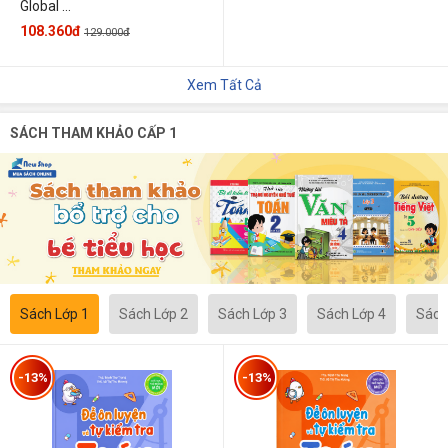
Global ...
108.360đ
129.000đ
Xem Tất Cả
SÁCH THAM KHẢO CẤP 1
Sách Lớp 1
Sách Lớp 2
Sách Lớp 3
Sách Lớp 4
Sách
-13%
-13%