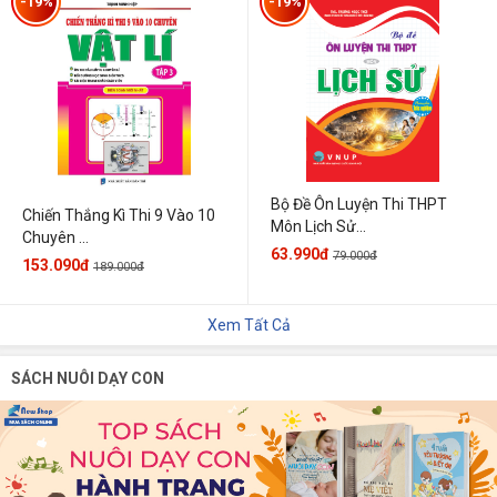
-19%
-19%
Bộ Đề Ôn Luyện Thi THPT
Chiến Thắng Kì Thi 9 Vào 10
Môn Lịch Sử...
Chuyên ...
63.990đ
79.000đ
153.090đ
189.000đ
Xem Tất Cả
SÁCH NUÔI DẠY CON