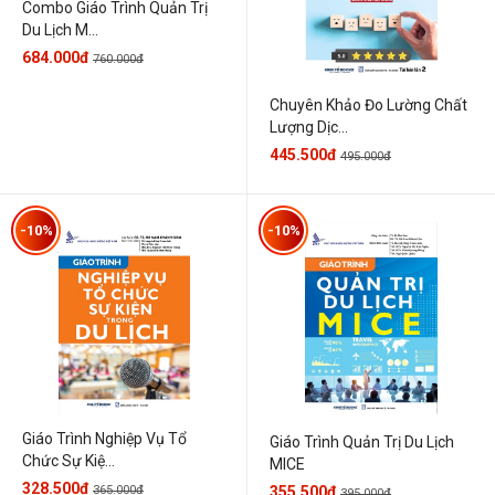
Combo Giáo Trình Quản Trị
Du Lịch M...
684.000đ
760.000đ
Chuyên Khảo Đo Lường Chất
Lượng Dịc...
445.500đ
495.000đ
-10%
-10%
Giáo Trình Nghiệp Vụ Tổ
Giáo Trình Quản Trị Du Lịch
Chức Sự Kiệ...
MICE
328.500đ
365.000đ
355.500đ
395.000đ