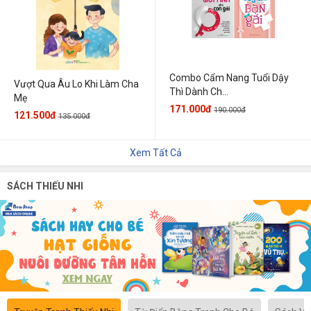
Combo Cẩm Nang Tuổi Dậy
Vượt Qua Âu Lo Khi Làm Cha
Thì Dành Ch...
Mẹ
171.000đ
190.000đ
121.500đ
135.000đ
Xem Tất Cả
SÁCH THIẾU NHI