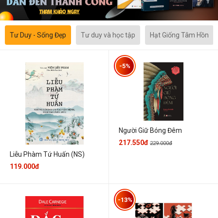
Tư Duy - Sống Đẹp
Tư duy và học tập
Hạt Giống Tâm Hồn
-5%
Người Giữ Bóng Đêm
217.550đ
229.000đ
Liễu Phàm Tứ Huấn (NS)
119.000đ
-13%