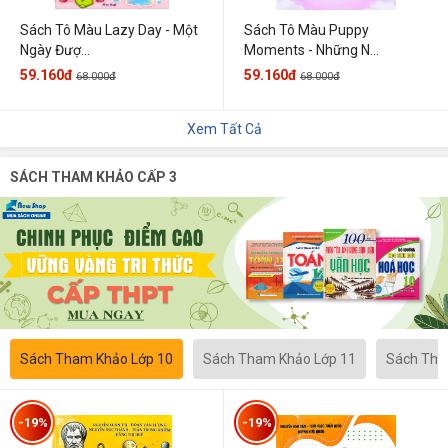
Sách Tô Màu Lazy Day - Một
Sách Tô Màu Puppy
Ngày Đượ...
Moments - Những N...
59.160đ
59.160đ
68.000đ
68.000đ
Xem Tất Cả
SÁCH THAM KHẢO CẤP 3
Sách Tham Khảo Lớp 10
Sách Tham Khảo Lớp 11
Sách Tha
-19%
-19%