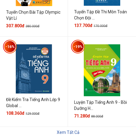
Tuyển Tập Đề Thi Môn Toán
Tuyển Chọn Bài Tập Olympic
Chọn Đội ...
Vật Lí
137.700đ
307.800đ
170.000đ
380.000đ
-16%
-19%
Đề Kiểm Tra Tiếng Anh Lớp 9
Luyện Tập Tiếng Anh 9 - Bồi
Global ...
Dưỡng H...
108.360đ
129.000đ
71.280đ
88.000đ
Xem Tất Cả