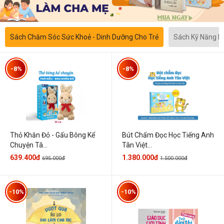
Sách Chăm Sóc Sức Khoẻ - Dinh Dưỡng Cho Trẻ
Sách Kỹ Năng 
-8%
-8%
Thỏ Khăn Đỏ - Gấu Bông Kể
Bút Chấm Đọc Học Tiếng Anh
Chuyện Tâ...
Tân Việt...
639.400đ
1.380.000đ
695.000đ
1.500.000đ
-10%
-10%