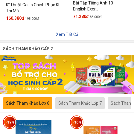
Bài Tập Tiếng Anh 10 –
Kĩ Thuật Casio Chinh Phục Kì
English Exer...
Thi Mô...
71.280đ
88.000đ
160.380đ
198.000đ
Xem Tất Cả
SÁCH THAM KHẢO CẤP 2
Sách Tham Khảo Lớp 6
Sách Tham Khảo Lớp 7
Sách Tham 
-19%
-16%