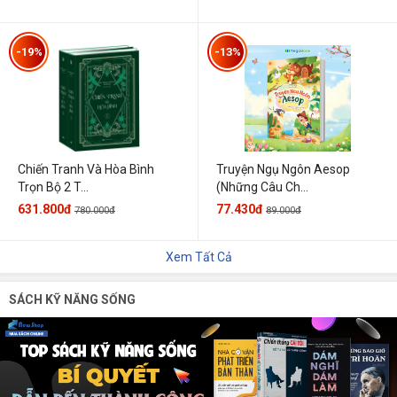
-19%
-13%
Chiến Tranh Và Hòa Bình
Truyện Ngụ Ngôn Aesop
Trọn Bộ 2 T...
(Những Câu Ch...
631.800đ
77.430đ
780.000đ
89.000đ
Xem Tất Cả
SÁCH KỸ NĂNG SỐNG