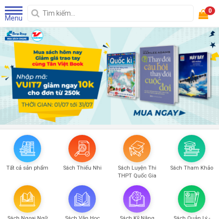
0
Menu
Tất cả sản phẩm
Sách Thiếu Nhi
Sách Luyện Thi
Sách Tham Khảo
THPT Quốc Gia
Sách Ngoại Ngữ
Sách Văn Học
Sách Kỹ Năng
Sách Quản Lý -