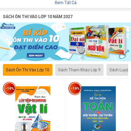
Xem Tất Cả
SÁCH ÔN THI VÀO LỚP 10 NĂM 2027
Sách Ôn Thi Vào Lớp 10
Sách Tham Khảo Lớp 9
Sách Luyện
-19%
-19%