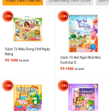
Truyện Tranh Thiếu Nhi
Từ Điển Bằng Tranh Cho Bé
Sách Vă
-13%
-13%
Sách Tô Màu Rong Chill Ngày
Nắng
Sách Tô Nét Ngôi Nhà Nhỏ
59.160đ
68.000đ
Dưới Đại D...
59.160đ
68.000đ
-13%
-13%