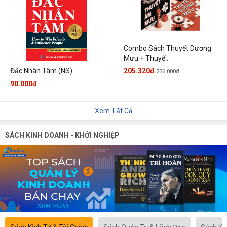
Combo Sách Thuyết Dương
Mưu + Thuyế...
205.320đ
Đắc Nhân Tâm (NS)
236.000đ
90.000đ
Xem Tất Cả
SÁCH KINH DOANH - KHỞI NGHIỆP