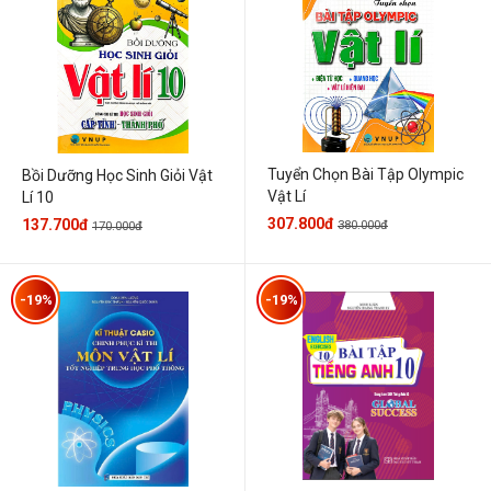
Tuyển Chọn Bài Tập Olympic
Bồi Dưỡng Học Sinh Giỏi Vật
Vật Lí
Lí 10
307.800đ
137.700đ
380.000đ
170.000đ
-19%
-19%