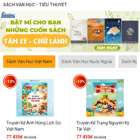
SÁCH VĂN HỌC - TIỂU THUYẾT
Sách Văn Học Việt Nam
Sách Văn Học Nước Ngoài
Sách Ngô
-13%
-13%
Truyện Kể Anh Hùng Lịch Sử
Truyện Kể Trạng Nguyên Kỳ
Việt Nam
Tài Việt ...
77.430đ
77.430đ
89.000đ
89.000đ