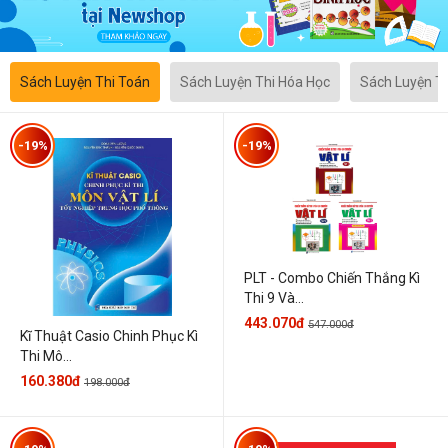
Sách Luyện Thi Toán
Sách Luyện Thi Hóa Học
Sách Luyện T
-19%
-19%
PLT - Combo Chiến Thắng Kì
Thi 9 Và...
443.070đ
547.000đ
Kĩ Thuật Casio Chinh Phục Kì
Thi Mô...
160.380đ
198.000đ