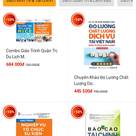
Sách Kinh Tế & Tài Chính
Sách Quản Trị & Lãnh Đạo
Sách Kh
-10%
-10%
Combo Giáo Trình Quản Trị
Du Lịch M...
684.000đ
760.000đ
Chuyên Khảo Đo Lường Chất
Lượng Dịc...
445.500đ
495.000đ
-10%
-10%