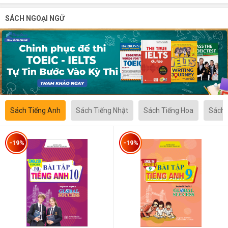
SÁCH NGOẠI NGỮ
Sách Tiếng Anh
Sách Tiếng Nhật
Sách Tiếng Hoa
Sách 
-19%
-19%