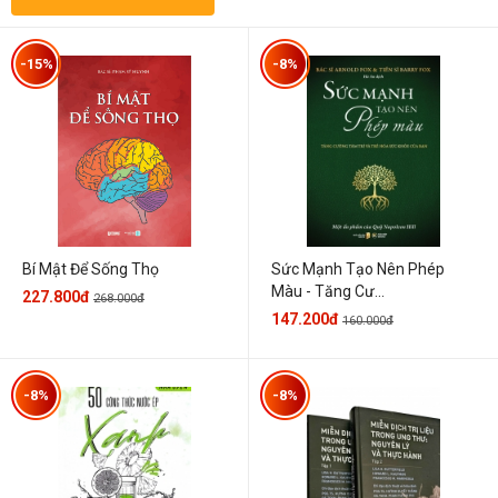
-15%
-8%
Sức Mạnh Tạo Nên Phép
Bí Mật Để Sống Thọ
Màu - Tăng Cư...
227.800đ
268.000đ
147.200đ
160.000đ
-8%
-8%