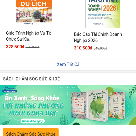
Giáo Trình Nghiệp Vụ Tổ
Báo Cáo Tài Chính Doanh
Chức Sự Kiệ...
Nghiệp 2026
328.500đ
365.000đ
310.500đ
345.000đ
Xem Tất Cả
SÁCH CHĂM SÓC SỨC KHOẺ
Sách Chăm Sóc Sức Khỏe