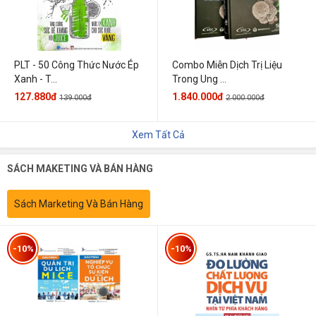
PLT - 50 Công Thức Nước Ép
Combo Miễn Dịch Trị Liệu
Xanh - T...
Trong Ung ...
127.880đ
1.840.000đ
139.000đ
2.000.000đ
Xem Tất Cả
SÁCH MAKETING VÀ BÁN HÀNG
Sách Marketing Và Bán Hàng
-10%
-10%