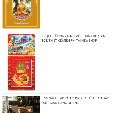
IN LỊCH TẾT 2027 ĐINH MÙI – MẪU ĐẸP, GIÁ
TỐT, THIẾT KẾ MIỄN PHÍ TẠI NEWSHOP
BÁN SÁCH TẬP VĂN CÚNG GIA TIÊN (BẢN ĐẦY
ĐỦ) - GIAO HÀNG NHANH