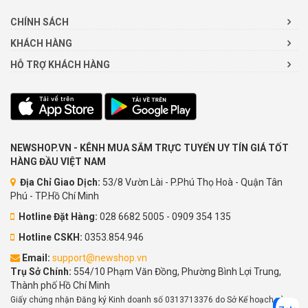
CHÍNH SÁCH
KHÁCH HÀNG
HỖ TRỢ KHÁCH HÀNG
NEWSHOP.VN - KÊNH MUA SẮM TRỰC TUYẾN UY TÍN GIÁ TỐT
HÀNG ĐẦU VIỆT NAM
Địa Chỉ Giao Dịch:
53/8 Vườn Lài - P.Phú Thọ Hoà - Quận Tân
Phú - TP.Hồ Chí Minh
Hotline Đặt Hàng:
028 6682 5005 - 0909 354 135
Hotline CSKH:
0353.854.946
Email:
support@newshop.vn
Trụ Sở Chính:
554/10 Phạm Văn Đồng, Phường Bình Lợi Trung,
Thành phố Hồ Chí Minh
Giấy chứng nhận Đăng ký Kinh doanh số 0313713376 do Sở Kế hoạch và