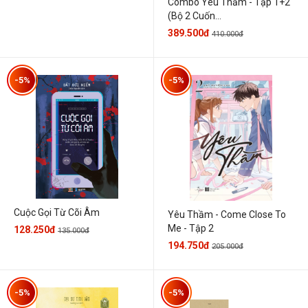
Combo Yêu Thầm - Tập 1+2
(Bộ 2 Cuốn...
389.500đ
410.000đ
-5%
-5%
Cuộc Gọi Từ Cõi Âm
Yêu Thầm - Come Close To
Me - Tập 2
128.250đ
135.000đ
194.750đ
205.000đ
-5%
-5%