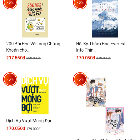
-5%
-5%
200 Bài Học Vỡ Lòng Chứng
Hồi Ký Thảm Hoạ Everest -
Khoán cho...
Into Thin...
217.550đ
170.050đ
229.000đ
179.000đ
-5%
-5%
Dịch Vụ Vượt Mong Đợi
170.050đ
179.000đ