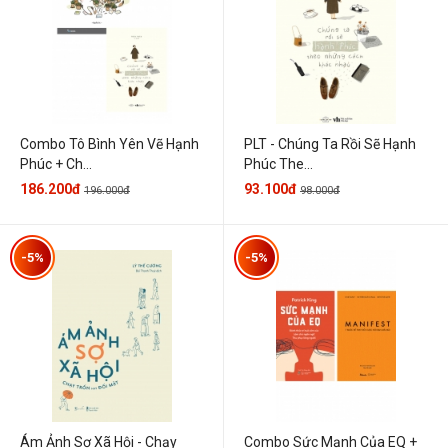
Combo Tô Bình Yên Vẽ Hạnh
PLT - Chúng Ta Rồi Sẽ Hạnh
Phúc + Ch...
Phúc The...
186.200đ
93.100đ
196.000đ
98.000đ
-5%
-5%
Ám Ảnh Sợ Xã Hội - Chạy
Combo Sức Mạnh Của EQ +