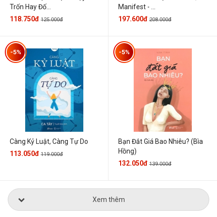
Trốn Hay Đố...
Manifest - ...
118.750đ
197.600đ
125.000đ
208.000đ
-5%
-5%
Càng Kỷ Luật, Càng Tự Do
Bạn Đắt Giá Bao Nhiêu? (Bìa
Hồng)
113.050đ
119.000đ
132.050đ
139.000đ
Xem thêm