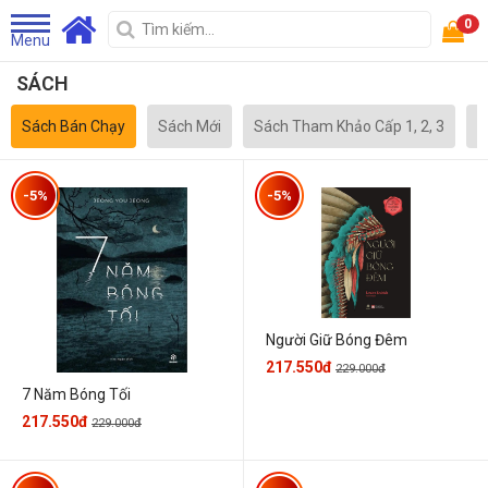
0
Menu
SÁCH
Sách Bán Chạy
Sách Mới
Sách Tham Khảo Cấp 1, 2, 3
S
-5%
-5%
Người Giữ Bóng Đêm
217.550đ
229.000đ
7 Năm Bóng Tối
217.550đ
229.000đ