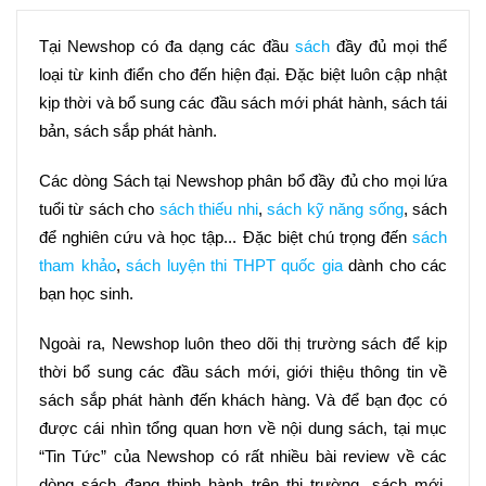
Tại Newshop có đa dạng các đầu 
sách
 đầy đủ mọi thể 
loại từ kinh điển cho đến hiện đại. Đặc biệt luôn cập nhật 
kịp thời và bổ sung các đầu sách mới phát hành, sách tái 
bản, sách sắp phát hành.
Các dòng Sách tại Newshop phân bổ đầy đủ cho mọi lứa 
tuổi từ sách cho 
sách thiếu nhi
, 
sách kỹ năng sống
, sách 
để nghiên cứu và học tập... Đặc biệt chú trọng đến 
sách 
tham khảo
, 
sách luyện thi THPT quốc gia
 dành cho các 
bạn học sinh.
Ngoài ra, Newshop luôn theo dõi thị trường sách để kịp 
thời bổ sung các đầu sách mới, giới thiệu thông tin về 
sách sắp phát hành đến khách hàng. Và để bạn đọc có 
được cái nhìn tổng quan hơn về nội dung sách, tại mục 
“Tin Tức” của Newshop có rất nhiều bài review về các 
dòng sách đang thịnh hành trên thị trường, sách mới, 