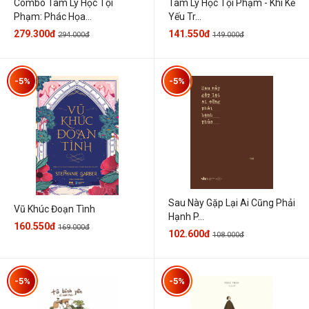
Combo Tâm Lý Học Tội
Tâm Lý Học Tội Phạm - Khi Kẻ
Phạm: Phác Họa...
Yếu Tr...
279.300đ
141.550đ
294.000đ
149.000đ
-5%
-5%
Sau Này Gặp Lại Ai Cũng Phải
Vũ Khúc Đoạn Tình
Hạnh P...
160.550đ
169.000đ
102.600đ
108.000đ
-5%
-5%