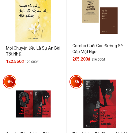
Combo Cuối Con Đường Sẽ
Mọi Chuyện Đều Là Sự An Bài
Gặp Một Ngư...
Tốt Nhấ...
205.200đ
216.000đ
122.550đ
129.000đ
-5%
-5%