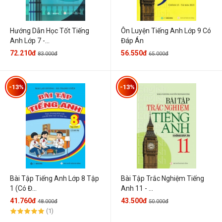
Hướng Dẫn Học Tốt Tiếng
Ôn Luyện Tiếng Anh Lớp 9 Có
Anh Lớp 7 -...
Đáp Án
72.210đ
56.550đ
83.000đ
65.000đ
-13%
-13%
Bài Tập Tiếng Anh Lớp 8 Tập
Bài Tập Trắc Nghiệm Tiếng
1 (Có Đ...
Anh 11 - ...
41.760đ
43.500đ
48.000đ
50.000đ
(1)