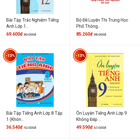
Bài Tập Trắc Nghiệm Tiếng
Bộ Đề Luyện Thi Trung Học
Anh Lớp 1...
Phổ Thông...
69.600đ
85.260đ
80.000đ
98.000đ
-13%
-13%
Bài Tập Tiếng Anh Lớp 8 Tập
Ôn Luyện Tiếng Anh Lớp 9
1 (Khôn...
Không Đáp ...
36.540đ
49.590đ
42.000đ
57.000đ