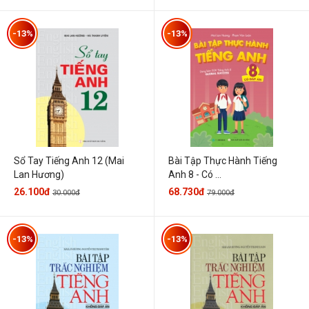
-13%
-13%
Sổ Tay Tiếng Anh 12 (Mai
Bài Tập Thực Hành Tiếng
Lan Hương)
Anh 8 - Có ...
26.100đ
68.730đ
30.000đ
79.000đ
-13%
-13%