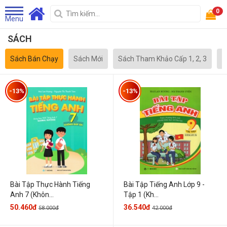
0
Menu
SÁCH
Sách Bán Chạy
Sách Mới
Sách Tham Khảo Cấp 1, 2, 3
S
-13%
-13%
Bài Tập Thực Hành Tiếng
Bài Tập Tiếng Anh Lớp 9 -
Anh 7 (Khôn...
Tập 1 (Kh...
50.460đ
36.540đ
58.000đ
42.000đ