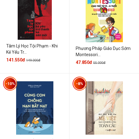
Tâm Lý Học Tội Phạm - Khi
Phương Pháp Giáo Dục Sớm
Kẻ Yếu Tr...
Montessori...
141.550đ
149.000đ
47.850đ
55.000đ
-10%
-8%