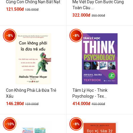
Cùng Con Chống Nạn Bắt Nạt
Mẹ Việt Dạy Con Bước Cùng
Toàn Cầu ...
121.500đ
135.000đ
322.000đ
350.000đ
-8%
-8%
Con Không Phải Là Đứa Trẻ
Tâm Lý Học - Think
Xấu
Psychology - Tex...
146.280đ
414.000đ
159.000đ
450.000đ
-10%
-8%