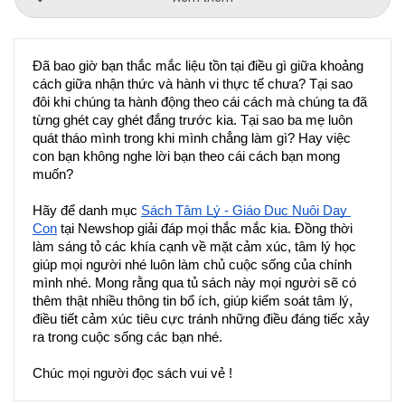
Đã bao giờ bạn thắc mắc liệu tồn tại điều gì giữa khoảng 
cách giữa nhận thức và hành vi thực tế chưa? Tại sao 
đôi khi chúng ta hành động theo cái cách mà chúng ta đã 
từng ghét cay ghét đắng trước kia. Tại sao ba mẹ luôn 
quát tháo mình trong khi mình chẳng làm gì? Hay việc 
con bạn không nghe lời bạn theo cái cách bạn mong 
muốn? 
Hãy để danh mục 
Sách Tâm Lý - Giáo Dục Nuôi Dạy 
Con
 tại Newshop giải đáp mọi thắc mắc kia. Đồng thời 
làm sáng tỏ các khía cạnh về mặt cảm xúc, tâm lý học 
giúp mọi người nhé luôn làm chủ cuộc sống của chính 
mình nhé. Mong rằng qua tủ sách này mọi người sẽ có 
thêm thật nhiều thông tin bổ ích, giúp kiểm soát tâm lý, 
điều tiết cảm xúc tiêu cực tránh những điều đáng tiếc xảy 
ra trong cuộc sống các bạn nhé.
Chúc mọi người đọc sách vui vẻ !