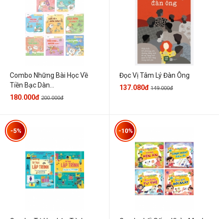
Combo Những Bài Học Về
Đọc Vị Tâm Lý Đàn Ông
Tiền Bạc Dàn...
137.080đ
149.000đ
180.000đ
200.000đ
-5%
-10%