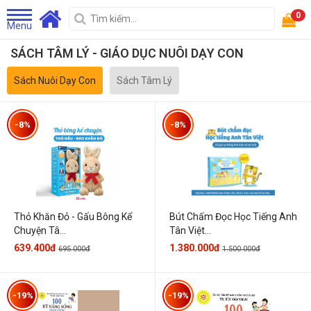
0
Menu
SÁCH TÂM LÝ - GIÁO DỤC NUÔI DẠY CON
Sách Nuôi Dạy Con
Sách Tâm Lý
-8%
-8%
Thỏ Khăn Đỏ - Gấu Bông Kể
Bút Chấm Đọc Học Tiếng Anh
Chuyện Tâ...
Tân Việt...
639.400đ
1.380.000đ
695.000đ
1.500.000đ
-19%
-19%