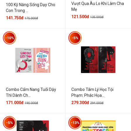
Vượt Qua Âu Lo Khi Làm Cha
100 Kỹ Năng Sống Dạy Cho
Mẹ
Con Trong ...
121.500đ
135.000đ
141.750đ
175.000đ
-10%
-5%
Combo Cẩm Nang Tuổi Dậy
Combo Tâm Lý Học Tội
Thì Dành Ch...
Phạm: Phác Họa...
171.000đ
279.300đ
190.000đ
294.000đ
-5%
-13%