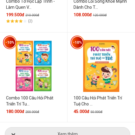
Combo Tớ Học Lập Trình -
Combo Lối Sống Khỏe Mạnh
Làm Quen V...
Dành Cho T...
199.500đ
108.000đ
210.000đ
120.000đ
(2)
-10%
-10%
Combo 100 Câu Hỏi Phát
100 Câu Hỏi Phát Triển Trí
Triển Trí Tu...
Tuệ Cho ...
180.000đ
45.000đ
200.000đ
50.000đ
Xem thêm