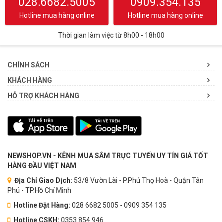
028.6682.5005
0909.354.135
Hotline mua hàng online
Hotline mua hàng online
Thời gian làm việc từ 8h00 - 18h00
CHÍNH SÁCH
KHÁCH HÀNG
HỖ TRỢ KHÁCH HÀNG
NEWSHOP.VN - KÊNH MUA SẮM TRỰC TUYẾN UY TÍN GIÁ TỐT
HÀNG ĐẦU VIỆT NAM
Địa Chỉ Giao Dịch:
53/8 Vườn Lài - P.Phú Thọ Hoà - Quận Tân
Phú - TP.Hồ Chí Minh
Hotline Đặt Hàng:
028 6682 5005 - 0909 354 135
Hotline CSKH:
0353.854.946