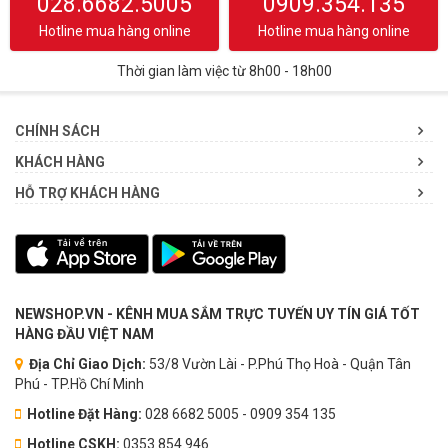
028.6682.5005
0909.354.135
Hotline mua hàng online
Hotline mua hàng online
Thời gian làm việc từ 8h00 - 18h00
CHÍNH SÁCH
KHÁCH HÀNG
HỖ TRỢ KHÁCH HÀNG
NEWSHOP.VN - KÊNH MUA SẮM TRỰC TUYẾN UY TÍN GIÁ TỐT
HÀNG ĐẦU VIỆT NAM
Địa Chỉ Giao Dịch:
53/8 Vườn Lài - P.Phú Thọ Hoà - Quận Tân
Phú - TP.Hồ Chí Minh
Hotline Đặt Hàng:
028 6682 5005 - 0909 354 135
Hotline CSKH:
0353.854.946