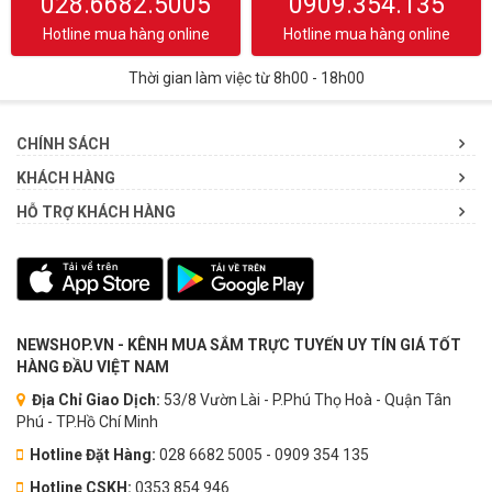
028.6682.5005
0909.354.135
Hotline mua hàng online
Hotline mua hàng online
Thời gian làm việc từ 8h00 - 18h00
CHÍNH SÁCH
KHÁCH HÀNG
HỖ TRỢ KHÁCH HÀNG
NEWSHOP.VN - KÊNH MUA SẮM TRỰC TUYẾN UY TÍN GIÁ TỐT
HÀNG ĐẦU VIỆT NAM
Địa Chỉ Giao Dịch:
53/8 Vườn Lài - P.Phú Thọ Hoà - Quận Tân
Phú - TP.Hồ Chí Minh
Hotline Đặt Hàng:
028 6682 5005 - 0909 354 135
Hotline CSKH:
0353.854.946