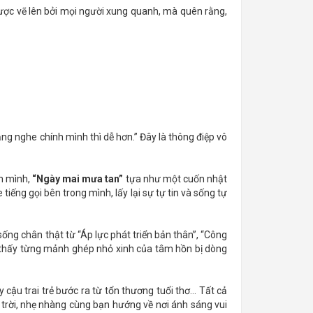
ược vẽ lên bởi mọi người xung quanh, mà quên rằng,
ng nghe chính mình thì dễ hơn.” Đây là thông điệp vô
nh mình,
“Ngày mai mưa tan”
tựa như một cuốn nhật
ếng gọi bên trong mình, lấy lại sự tự tin và sống tự
ng chân thật từ “Áp lực phát triển bản thân”, “Công
n sẽ thấy từng mảnh ghép nhỏ xinh của tâm hồn bị dòng
cậu trai trẻ bước ra từ tổn thương tuổi thơ… Tất cả
rời, nhẹ nhàng cùng bạn hướng về nơi ánh sáng vui