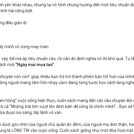
ình yên khác nhau, nhưng lại vô hình chung hướng đến một tiêu chuẩn đ
nh hài riêng biệt.
g điều giản dị.
hấy mình vô cùng may mắn.
ậy. Để mà áp tiêu chuẩn vào, rồi cân đo định nghĩa nó thì khó quá. Tự lắ
sách mới
“Ngày mai mưa tan”
.
chuyện cỏn con” giúp nhiều bạn trẻ trở thành phiên bản tốt hơn của chí
ả những người mang tâm hồn nhạy cảm đang từng bước học cách lắng nghe ti
m hồng” cuộc sống hiện thực, cuốn sách mang đến các câu chuyện đời số
” và cả “Những trái tim vượt lên định kiến để sống là chính mình”... Bạ
a được soi sáng, lấp lánh vô vàn.
i dưới góc nhìn của người chủ quán ăn đêm, của người mẹ đơn thân, hay 
ung là LÒNG TIN vào cuộc sống. Cuốn sách giống như một đóa hoa mặt t