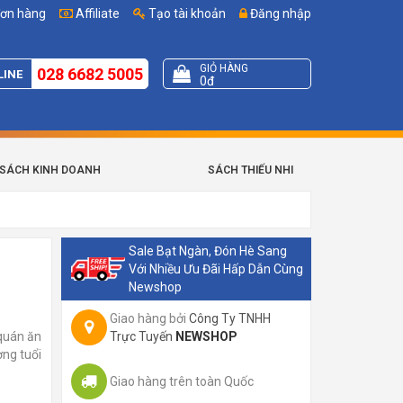
đơn hàng
Affiliate
Tạo tài khoản
Đăng nhập
GIỎ HÀNG
028 6682 5005
LINE
0đ
SÁCH KINH DOANH
SÁCH THIẾU NHI
Sale Bạt Ngàn, Đón Hè Sang
Với Nhiều Ưu Đãi Hấp Dẫn Cùng
Newshop
Giao hàng bởi
Công Ty TNHH
 quán ăn
Trực Tuyến
NEWSHOP
ơng tuổi
Giao hàng trên toàn Quốc