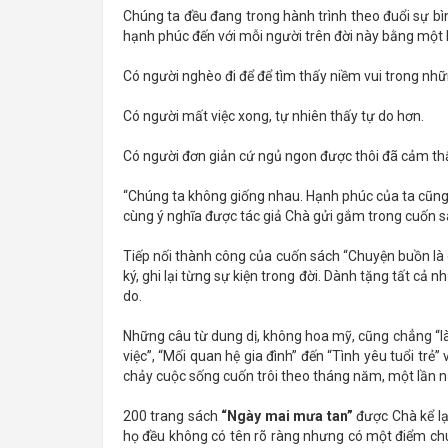
Chúng ta đều đang trong hành trình theo đuổi sự b
hạnh phúc đến với mỗi người trên đời này bằng một hì
Có người nghèo đi để để tìm thấy niềm vui trong nhữn
Có người mất việc xong, tự nhiên thấy tự do hơn.
Có người đơn giản cứ ngủ ngon được thôi đã cảm t
“Chúng ta không giống nhau. Hạnh phúc của ta cũng v
cùng ý nghĩa được tác giả Chà gửi gắm trong cuốn 
Tiếp nối thành công của cuốn sách “Chuyện buồn là 
ký, ghi lại từng sự kiện trong đời. Dành tặng tất c
do.
Những câu từ dung dị, không hoa mỹ, cũng chẳng “là
việc”, “Mối quan hệ gia đình” đến “Tình yêu tuổi trẻ
chảy cuộc sống cuốn trôi theo tháng năm, một lần nữ
200 trang sách
“Ngày mai mưa tan”
được Chà kể lạ
họ đều không có tên rõ ràng nhưng có một điểm ch