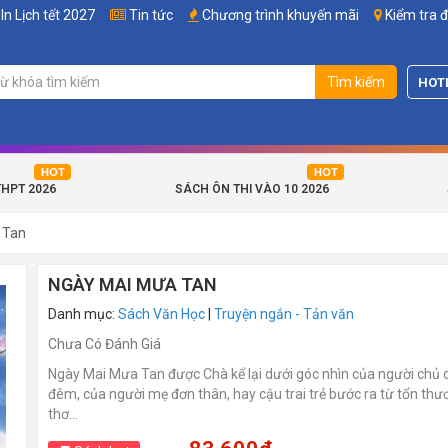
In Lịch tết 2027
Tin tức
Chương trình khuyến mãi
Kiểm tra 
Tìm kiếm
HOT
THPT 2026
SÁCH ÔN THI VÀO 10 2026
 Tan
NGÀY MAI MƯA TAN
Danh mục:
Sách Văn Học
|
Truyện ngắn - Tản văn
Chưa Có Đánh Giá
Ngày Mai Mưa Tan được Chà kể lại dưới góc nhìn của người chủ
đêm, của người mẹ đơn thân, hay cậu trai trẻ bước ra từ tổn thư
thơ…