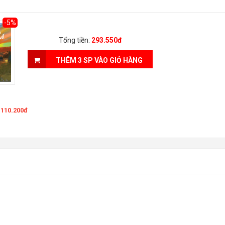
-5%
Tổng tiền:
293.550đ
THÊM 3 SP VÀO GIỎ HÀNG
110.200đ