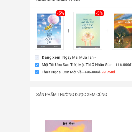
83.600đ
Tiết kiệm:
4.400đ (5%)
88.000đ
-5%
-5%
Đang xem:
Ngày Mai Mưa Tan
-
Một Tôi Ước Sao Trời, Một Tôi Ở Nhân Gian
-
116.000đ
Thưa Ngoại Con Mới Về
-
105.000đ
99.750đ
SẢN PHẨM THƯỜNG ĐƯỢC XEM CÙNG