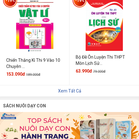
-19%
-19%
Bộ Đề Ôn Luyện Thi THPT
Chiến Thắng Kì Thi 9 Vào 10
Môn Lịch Sử...
Chuyên ...
63.990đ
79.000đ
153.090đ
189.000đ
Xem Tất Cả
SÁCH NUÔI DẠY CON