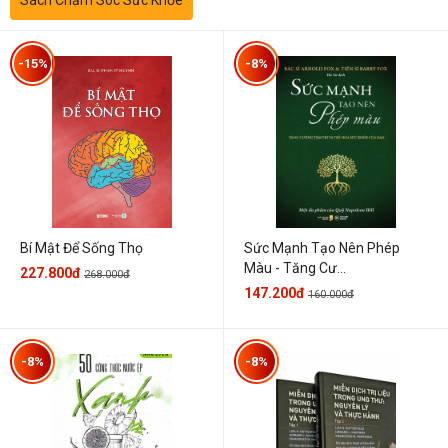
-15%
-8%
Sức Mạnh Tạo Nên Phép
Bí Mật Để Sống Thọ
Màu - Tăng Cư...
227.800đ
268.000đ
147.200đ
160.000đ
-8%
-8%