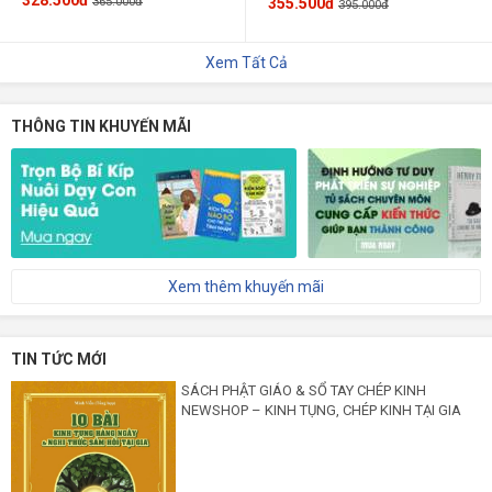
365.000đ
355.500đ
395.000đ
Xem Tất Cả
THÔNG TIN KHUYẾN MÃI
Xem thêm khuyến mãi
TIN TỨC MỚI
SÁCH PHẬT GIÁO & SỔ TAY CHÉP KINH
NEWSHOP – KINH TỤNG, CHÉP KINH TẠI GIA