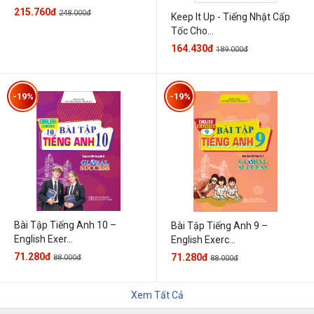
215.760đ
248.000đ
Keep It Up - Tiếng Nhật Cấp
Tốc Cho...
164.430đ
189.000đ
-19%
-19%
Bài Tập Tiếng Anh 10 –
Bài Tập Tiếng Anh 9 –
English Exer...
English Exerc...
71.280đ
71.280đ
88.000đ
88.000đ
Xem Tất Cả