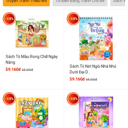
Truyện Tranh Thiếu Nhi
Từ Điển Bằng Tranh Cho Bé
Sách Vă
-13%
-13%
Sách Tô Màu Rong Chill Ngày
Nắng
Sách Tô Nét Ngôi Nhà Nhỏ
59.160đ
68.000đ
Dưới Đại D...
59.160đ
68.000đ
-13%
-13%