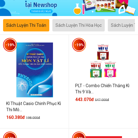
Sách Luyện Thi Toán
Sách Luyện Thi Hóa Học
Sách Luyện T
-19%
-19%
PLT - Combo Chiến Thắng Kì
Thi 9 Và...
443.070đ
547.000đ
Kĩ Thuật Casio Chinh Phục Kì
Thi Mô...
160.380đ
198.000đ