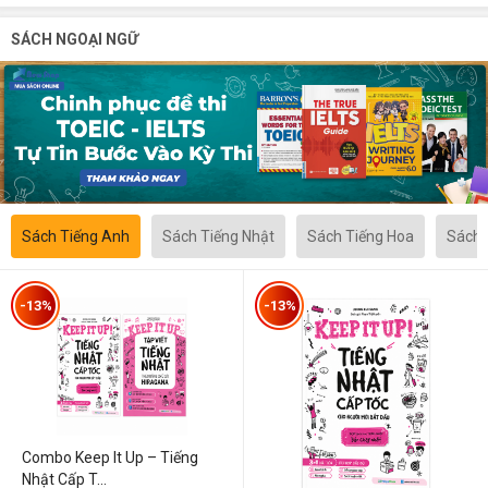
SÁCH NGOẠI NGỮ
Sách Tiếng Anh
Sách Tiếng Nhật
Sách Tiếng Hoa
Sách 
-13%
-13%
Combo Keep It Up – Tiếng
Nhật Cấp T...