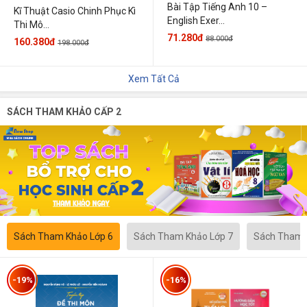
Bài Tập Tiếng Anh 10 –
Kĩ Thuật Casio Chinh Phục Kì
English Exer...
Thi Mô...
71.280đ
88.000đ
160.380đ
198.000đ
Xem Tất Cả
SÁCH THAM KHẢO CẤP 2
Sách Tham Khảo Lớp 6
Sách Tham Khảo Lớp 7
Sách Tham 
-19%
-16%