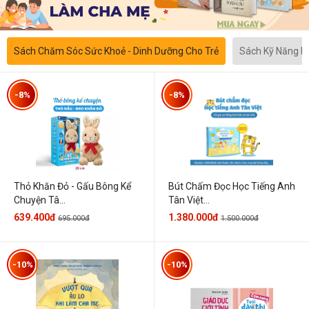
Sách Chăm Sóc Sức Khoẻ - Dinh Dưỡng Cho Trẻ
Sách Kỹ Năng 
-8%
-8%
Thỏ Khăn Đỏ - Gấu Bông Kể
Bút Chấm Đọc Học Tiếng Anh
Chuyện Tâ...
Tân Việt...
639.400đ
1.380.000đ
695.000đ
1.500.000đ
-10%
-10%