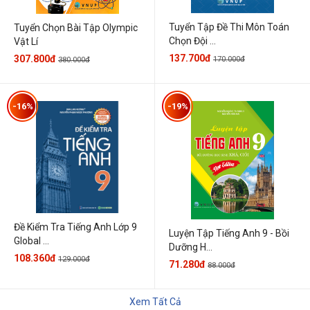
Tuyển Tập Đề Thi Môn Toán
Tuyển Chọn Bài Tập Olympic
Chọn Đội ...
Vật Lí
137.700đ
307.800đ
170.000đ
380.000đ
-16%
-19%
Đề Kiểm Tra Tiếng Anh Lớp 9
Luyện Tập Tiếng Anh 9 - Bồi
Global ...
Dưỡng H...
108.360đ
129.000đ
71.280đ
88.000đ
Xem Tất Cả