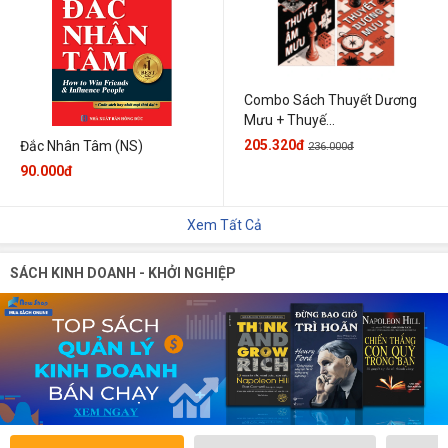
Combo Sách Thuyết Dương
Mưu + Thuyế...
205.320đ
Đắc Nhân Tâm (NS)
236.000đ
90.000đ
Xem Tất Cả
SÁCH KINH DOANH - KHỞI NGHIỆP