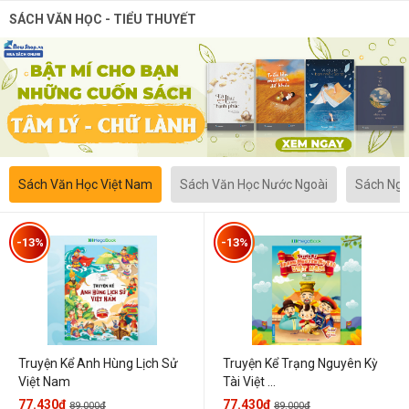
SÁCH VĂN HỌC - TIỂU THUYẾT
Sách Văn Học Việt Nam
Sách Văn Học Nước Ngoài
Sách Ngô
-13%
-13%
Truyện Kể Anh Hùng Lịch Sử
Truyện Kể Trạng Nguyên Kỳ
Việt Nam
Tài Việt ...
77.430đ
77.430đ
89.000đ
89.000đ