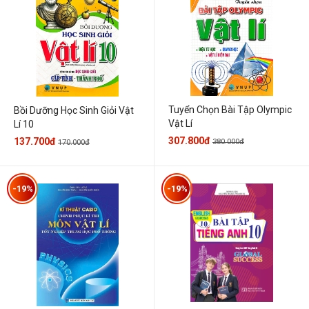
Tuyển Chọn Bài Tập Olympic
Bồi Dưỡng Học Sinh Giỏi Vật
Vật Lí
Lí 10
307.800đ
137.700đ
380.000đ
170.000đ
-19%
-19%