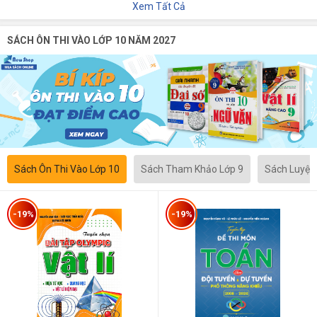
Xem Tất Cả
SÁCH ÔN THI VÀO LỚP 10 NĂM 2027
Sách Ôn Thi Vào Lớp 10
Sách Tham Khảo Lớp 9
Sách Luyện
-19%
-19%