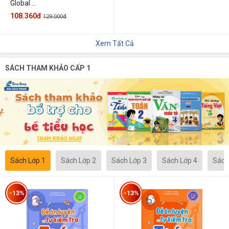
Global ...
108.360đ
129.000đ
Xem Tất Cả
SÁCH THAM KHẢO CẤP 1
Sách Lớp 1
Sách Lớp 2
Sách Lớp 3
Sách Lớp 4
Sách
-13%
-13%