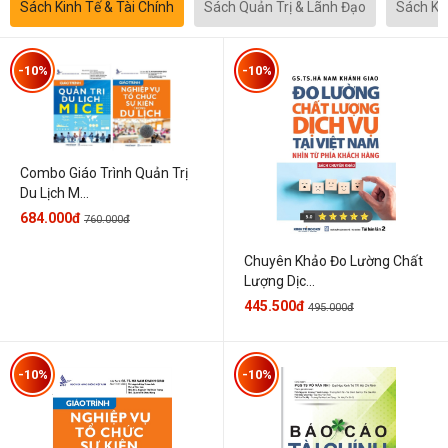
Sách Kinh Tế & Tài Chính
Sách Quản Trị & Lãnh Đạo
Sách Kh
-10%
-10%
Combo Giáo Trình Quản Trị
Du Lịch M...
684.000đ
760.000đ
Chuyên Khảo Đo Lường Chất
Lượng Dịc...
445.500đ
495.000đ
-10%
-10%