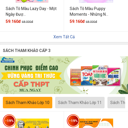
Sách Tô Màu Lazy Day - Một
Sách Tô Màu Puppy
Ngày Đượ...
Moments - Những N...
59.160đ
59.160đ
68.000đ
68.000đ
Xem Tất Cả
SÁCH THAM KHẢO CẤP 3
Sách Tham Khảo Lớp 10
Sách Tham Khảo Lớp 11
Sách Tha
-19%
-19%