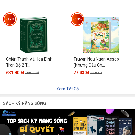
-19%
-13%
Chiến Tranh Và Hòa Bình
Truyện Ngụ Ngôn Aesop
Trọn Bộ 2 T...
(Những Câu Ch...
631.800đ
77.430đ
780.000đ
89.000đ
Xem Tất Cả
SÁCH KỸ NĂNG SỐNG