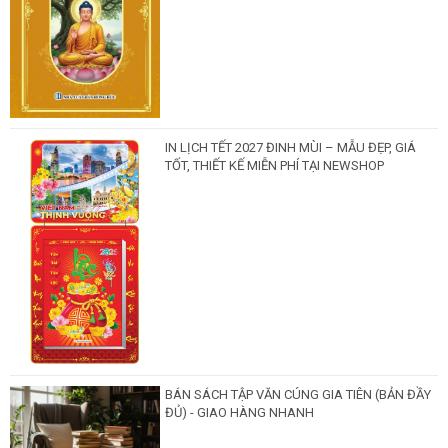
IN LỊCH TẾT 2027 ĐINH MÙI – MẪU ĐẸP, GIÁ
TỐT, THIẾT KẾ MIỄN PHÍ TẠI NEWSHOP
BÁN SÁCH TẬP VĂN CÚNG GIA TIÊN (BẢN ĐẦY
ĐỦ) - GIAO HÀNG NHANH