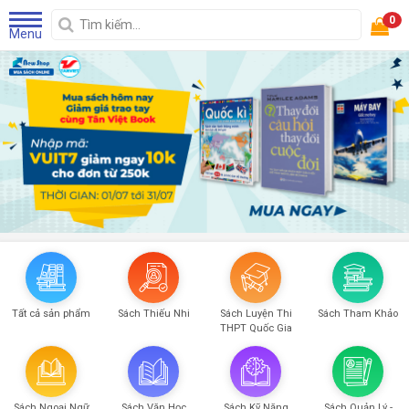
0
Menu
Tất cả sản phẩm
Sách Thiếu Nhi
Sách Luyện Thi
Sách Tham Khảo
THPT Quốc Gia
Sách Ngoại Ngữ
Sách Văn Học
Sách Kỹ Năng
Sách Quản Lý -