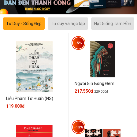
Tư Duy - Sống Đẹp
Tư duy và học tập
Hạt Giống Tâm Hồn
-5%
Người Giữ Bóng Đêm
217.550đ
229.000đ
Liễu Phàm Tứ Huấn (NS)
119.000đ
-13%