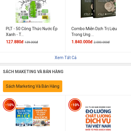
PLT - 50 Công Thức Nước Ép
Combo Miễn Dịch Trị Liệu
Xanh - T...
Trong Ung ...
127.880đ
1.840.000đ
139.000đ
2.000.000đ
Xem Tất Cả
SÁCH MAKETING VÀ BÁN HÀNG
Sách Marketing Và Bán Hàng
-10%
-10%