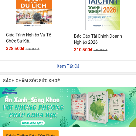
Giáo Trình Nghiệp Vụ Tổ
Báo Cáo Tài Chính Doanh
Chức Sự Kiệ...
Nghiệp 2026
328.500đ
365.000đ
310.500đ
345.000đ
Xem Tất Cả
SÁCH CHĂM SÓC SỨC KHOẺ
Sách Chăm Sóc Sức Khỏe