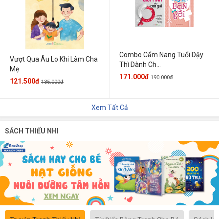
Combo Cẩm Nang Tuổi Dậy
Vượt Qua Âu Lo Khi Làm Cha
Thì Dành Ch...
Mẹ
171.000đ
190.000đ
121.500đ
135.000đ
Xem Tất Cả
SÁCH THIẾU NHI