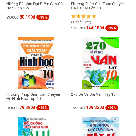
Những Bài Văn Đạt Điểm Cao Của
Phương Pháp Giải Toán Chuyên
Học Sinh Giỏi...
Đề Đại Số Lớp 10...
80.190đ
-19%
99.000đ
(1 nhận xét)
144.180đ
-19%
178.000đ
Phương Pháp Giải Toán Chuyên
270 Đề Và Bài Văn Hay 10
Đề Hình Học Lớp 10...
79.380đ
109.350đ
-19%
-19%
98.000đ
135.000đ