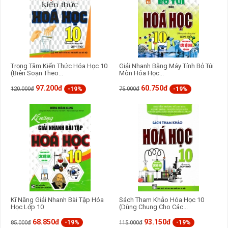
Trọng Tâm Kiến Thức Hóa Học 10
Giải Nhanh Bằng Máy Tính Bỏ Túi
(Biên Soạn Theo...
Môn Hóa Học...
97.200đ
60.750đ
-19%
-19%
120.000đ
75.000đ
Kĩ Năng Giải Nhanh Bài Tập Hóa
Sách Tham Khảo Hóa Học 10
Học Lớp 10
(Dùng Chung Cho Các...
68.850đ
93.150đ
-19%
-19%
85.000đ
115.000đ