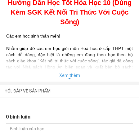
Hướng Dẫn Học Tốt Hóa Học 10 (Dùng
Kèm SGK Kết Nối Tri Thức Với Cuộc
Sống)
Các em học sinh thân mến!
Nhằm giúp đỡ các em học giỏi môn Hoá học ở cấp THPT một
cách dễ dàng, đặc biệt là những em đang theo học theo bộ
sách giáo khoa “Kết nối tri thức với cuộc sống”, tác giả đã cộng
tác với Nhà sách Hồng Ân biên soạn và xuất bản bộ sách:
Hướng Dẫn Học Tốt Hóa Học (Dùng Kèm SGK Kết Nối Tri
Xem thêm
Thức Với Cuộc Sống).
HỎI, ĐÁP VỀ SẢN PHẨM
Bộ sách gồm ba quyển:
Quyển 1: Hướng dẫn học tốt Hoá học
10
0 bình luận
Quyển 2: Hướng dẫn học tốt Hoá học
11
Quyển 3: Hướng dẫn học tốt Hoá học
12