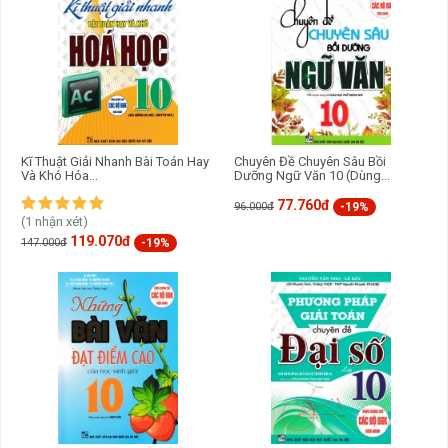
Kĩ Thuật Giải Nhanh Bài Toán Hay
Chuyên Đề Chuyên Sâu Bồi
Và Khó Hóa...
Dưỡng Ngữ Văn 10 (Dùng...
77.760đ
-19%
96.000đ
(1 nhận xét)
119.070đ
-19%
147.000đ