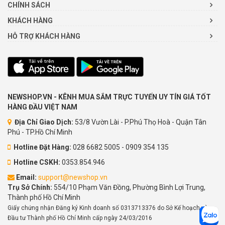
CHÍNH SÁCH
KHÁCH HÀNG
HỖ TRỢ KHÁCH HÀNG
NEWSHOP.VN - KÊNH MUA SẮM TRỰC TUYẾN UY TÍN GIÁ TỐT
HÀNG ĐẦU VIỆT NAM
Địa Chỉ Giao Dịch:
53/8 Vườn Lài - P.Phú Thọ Hoà - Quận Tân
Phú - TP.Hồ Chí Minh
Hotline Đặt Hàng:
028 6682 5005 - 0909 354 135
Hotline CSKH:
0353.854.946
Email:
support@newshop.vn
Trụ Sở Chính:
554/10 Phạm Văn Đồng, Phường Bình Lợi Trung,
Thành phố Hồ Chí Minh
Giấy chứng nhận Đăng ký Kinh doanh số 0313713376 do Sở Kế hoạch và
Đầu tư Thành phố Hồ Chí Minh cấp ngày 24/03/2016