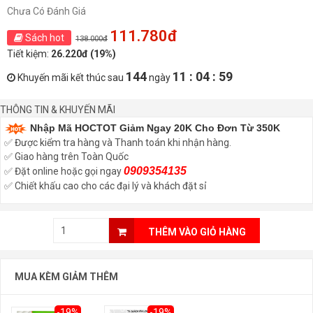
Chưa Có Đánh Giá
111.780đ
Sách hot
138.000đ
Tiết kiệm:
26.220đ (19%)
144
11 : 04 : 58
Khuyến mãi kết thúc sau
ngày
THÔNG TIN & KHUYẾN MÃI
Nhập Mã HOCTOT Giảm Ngay 20K Cho Đơn Từ 350K
✅ Được kiểm tra hàng và Thanh toán khi nhận hàng.
✅ Giao hàng trên Toàn Quốc
0909354135
✅ Đặt online hoặc gọi ngay
✅ Chiết khấu cao cho các đại lý và khách đặt sỉ
THÊM VÀO GIỎ HÀNG
MUA KÈM GIẢM THÊM
-19%
-19%