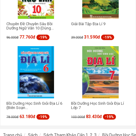
Chuyên Đề Chuyên Sâu Bồi
Giải Bài Tập Địa Lí 9
Dưỡng Ngữ Văn 10 (Dùng...
77.760đ
31.590đ
-19%
-19%
96.000đ
39.000đ
Bồi Dưỡng Học Sinh Giỏi Địa Lí 6
Bồi Dưỡng Học Sinh Giỏi Địa Lí
(Biên Soạn...
Lớp 7
63.180đ
83.430đ
-19%
-19%
78.000đ
103.000đ
Trang chủ
Sách
Sách Tham Khảo Cấp 1, 2, 3
Bồi Dưỡng Học Sin