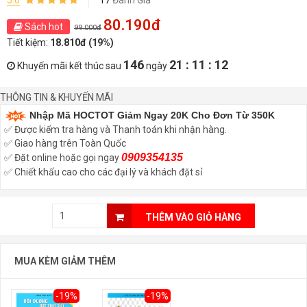
5.0
17
Đánh Giá
80.190đ
Sách hot
99.000đ
Tiết kiệm:
18.810đ (19%)
146
21 : 11 : 11
Khuyến mãi kết thúc sau
ngày
THÔNG TIN & KHUYẾN MÃI
Nhập Mã HOCTOT Giảm Ngay 20K Cho Đơn Từ 350K
✅ Được kiểm tra hàng và Thanh toán khi nhận hàng.
✅ Giao hàng trên Toàn Quốc
0909354135
✅ Đặt online hoặc gọi ngay
✅ Chiết khấu cao cho các đại lý và khách đặt sỉ
THÊM VÀO GIỎ HÀNG
MUA KÈM GIẢM THÊM
-19%
-19%