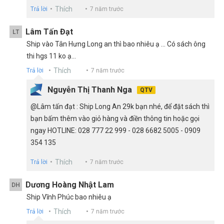
Thích
Trả lời
7 năm trước
Lâm Tấn Đạt
LT
Ship vào Tân Hưng Long an thì bao nhiêu ạ ... Có sách ông
thi hgs 11 ko ạ...
Thích
Trả lời
7 năm trước
Nguyễn Thị Thanh Nga
QTV
@Lâm tấn đạt : Ship Long An 29k bạn nhé, để đặt sách thì
bạn bấm thêm vào giỏ hàng và điền thông tin hoặc gọi
ngay HOTLINE: 028 777 22 999 - 028 6682 5005 - 0909
354 135
Thích
Trả lời
7 năm trước
Dương Hoàng Nhật Lam
DH
Ship Vĩnh Phúc bao nhiêu ạ
Thích
Trả lời
7 năm trước