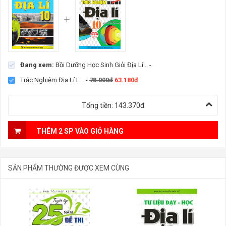
Đang xem:
Bồi Dưỡng Học Sinh Giỏi Địa Lí...
-
Trắc Nghiệm Địa Lí L...
-
78.000đ
63.180đ
Tổng tiền:
143.370đ
THÊM 2 SP VÀO GIỎ HÀNG
SẢN PHẨM THƯỜNG ĐƯỢC XEM CÙNG