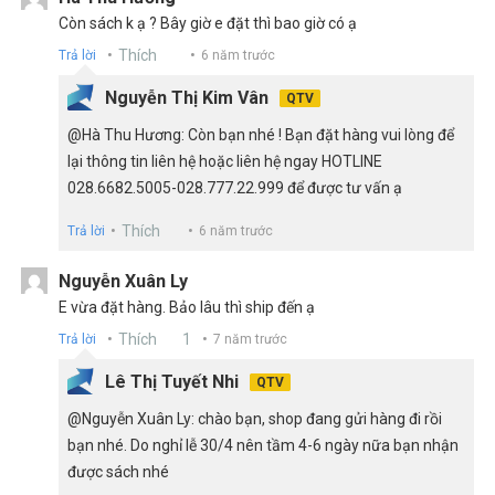
Còn sách k ạ ? Bây giờ e đặt thì bao giờ có ạ
Thích
Trả lời
6 năm trước
Nguyễn Thị Kim Vân
QTV
@Hà Thu Hương: Còn bạn nhé ! Bạn đặt hàng vui lòng để
lại thông tin liên hệ hoặc liên hệ ngay HOTLINE
028.6682.5005-028.777.22.999 để được tư vấn ạ
Thích
Trả lời
6 năm trước
Nguyễn Xuân Ly
E vừa đặt hàng. Bảo lâu thì ship đến ạ
Thích
1
Trả lời
7 năm trước
Lê Thị Tuyết Nhi
QTV
@Nguyễn Xuân Ly: chào bạn, shop đang gửi hàng đi rồi
bạn nhé. Do nghỉ lễ 30/4 nên tầm 4-6 ngày nữa bạn nhận
được sách nhé