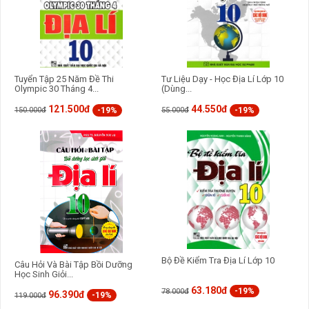
Tuyển Tập 25 Năm Đề Thi
Tư Liệu Dạy - Học Địa Lí Lớp 10
Olympic 30 Tháng 4...
(Dùng...
121.500đ
44.550đ
-19%
-19%
150.000đ
55.000đ
Bộ Đề Kiểm Tra Địa Lí Lớp 10
Câu Hỏi Và Bài Tập Bồi Dưỡng
Học Sinh Giỏi...
63.180đ
-19%
78.000đ
96.390đ
-19%
119.000đ