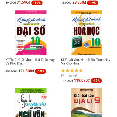
31.590đ
28.350đ
-19%
-19%
39.000đ
35.000đ
Kĩ Thuật Giải Nhanh Bài Toán Hay
Kĩ Thuật Giải Nhanh Bài Toán Hay
Và Khó Đại...
Và Khó Hóa...
121.500đ
-19%
150.000đ
(1 nhận xét)
119.070đ
-19%
147.000đ