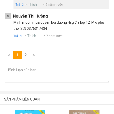
Thích
Trả lời
7 năm trước
Nguyễn Thị Hường
N
Minh muốn mua quyen boi duong Hsg địa lớp 12. M o phu
tho. Sđt 0376317434
Thích
Trả lời
7 năm trước
«
1
2
»
SẢN PHẨM LIÊN QUAN