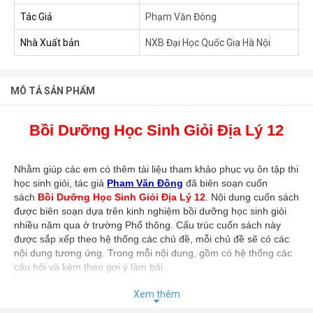
Tác Giả
Phạm Văn Đông
Nhà Xuất bản
NXB Đại Học Quốc Gia Hà Nội
MÔ TẢ SẢN PHẨM
Bồi Dưỡng Học Sinh Giỏi Địa Lý 12
Nhằm giúp các em có thêm tài liệu tham khảo phục vụ ôn tập thi
học sinh giỏi, tác giả
Phạm Văn Đông
đã biên soạn cuốn
sách
Bồi Dưỡng Học Sinh Giỏi Địa Lý 12
.
Nội dung cuốn sách
được biên soạn dựa trên kinh nghiệm bồi dưỡng học sinh giỏi
nhiều năm qua ở trường Phổ thông. Cấu trúc cuốn sách này
được sắp xếp theo hệ thống các chủ đề, mỗi chủ đề sẽ có các
nội dung tương ứng. Trong mỗi nội dung, gồm có hệ thống các
câu hỏi và kèm theo gợi ý làm bài.
Xem thêm
Bồi Dưỡng Học Sinh Giỏi Địa Lý 12
gồm các chủ đề sau: