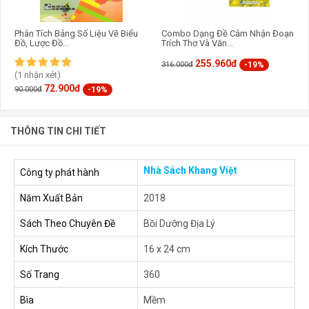
Phân Tích Bảng Số Liệu Vẽ Biểu
Combo Dạng Đề Cảm Nhận Đoạn
Đồ, Lược Đồ...
Trích Thơ Và Văn...
255.960đ
-19%
316.000đ
(1 nhận xét)
72.900đ
-19%
90.000đ
THÔNG TIN CHI TIẾT
Nhà Sách Khang Việt
Công ty phát hành
Năm Xuất Bản
2018
Sách Theo Chuyên Đề
Bồi Dưỡng Địa Lý
Kích Thước
16 x 24 cm
Số Trang
360
Bìa
Mềm