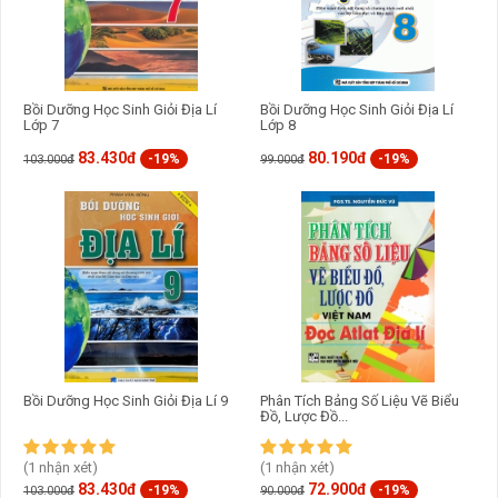
Bồi Dưỡng Học Sinh Giỏi Địa Lí
Bồi Dưỡng Học Sinh Giỏi Địa Lí
Lớp 7
Lớp 8
83.430đ
80.190đ
-19%
-19%
103.000đ
99.000đ
Bồi Dưỡng Học Sinh Giỏi Địa Lí 9
Phân Tích Bảng Số Liệu Vẽ Biểu
Đồ, Lược Đồ...
(1 nhận xét)
(1 nhận xét)
83.430đ
72.900đ
-19%
-19%
103.000đ
90.000đ