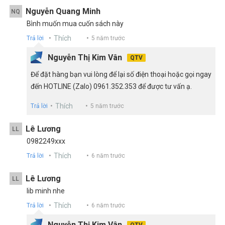
Nguyễn Quang Minh
NQ
Bình muốn mua cuốn sách này
Thích
Trả lời
5 năm trước
Nguyễn Thị Kim Vân
QTV
Để đặt hàng bạn vui lòng để lại số điện thoại hoặc gọi ngay
đến HOTLINE (Zalo) 0961.352.353 để được tư vấn ạ.
Thích
Trả lời
5 năm trước
Lê Lương
LL
0982249xxx
Thích
Trả lời
6 năm trước
Lê Lương
LL
Iib minh nhe
Thích
Trả lời
6 năm trước
Nguyễn Thị Kim Vân
QTV