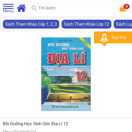
0
Menu
Sách Tham Khảo Cấp 1, 2, 3
Sách Tham Khảo Lớp 12
Sách Lu
Đọc thử
Bồi Dưỡng Học Sinh Giỏi Địa Lí 12