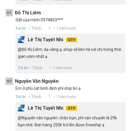
Đỗ Thị Liêm
ĐT
Sđt của mình 0974853***
Thích
1
Trả lời
7 năm trước
Lê Thị Tuyết Nhi
QTV
@Đỗ thị Liêm: dạ vâng ạ, shop sẽ liên hệ với chị trong thời
gian sớm nhất ạ
Thích
Trả lời
7 năm trước
Nguyễn Văn Nguyên
NV
Em ở phù cát bình định phí ship bn ạ
Thích
1
Trả lời
7 năm trước
Lê Thị Tuyết Nhi
QTV
@Nguyễn văn nguyên: chào bạn, phí vận chuyển là 29k
bạn nhé. Đơn hàng 250k trở lên được freeship ạ