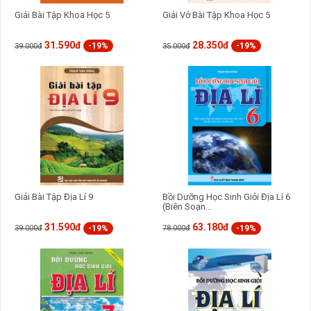
Giải Bài Tập Khoa Học 5
Giải Vở Bài Tập Khoa Học 5
31.590đ
28.350đ
-19%
-19%
39.000đ
35.000đ
Giải Bài Tập Địa Lí 9
Bồi Dưỡng Học Sinh Giỏi Địa Lí 6
(Biên Soạn...
31.590đ
63.180đ
-19%
-19%
39.000đ
78.000đ