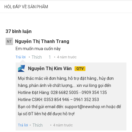
Chủ đề 1: Việt Nam trên đường đổi mới và hội nhập.
HỎI, ĐÁP VỀ SẢN PHẨM
Chủ đề 2: Địa lí tự nhiên.
Chủ đề 3: Địa lí dân cư.
Chủ đề 4: Địa lí kinh tế.
Chủ đề 5: Địa lí các vùng kinh tế.
37 bình luận
Hi vọng rằng, cuốn sách này sẽ là nguồn tài liệu bổ ích giúp các
em học sinh ôn tập môn Địa lí tốt hơn. Bên cạnh đó, cuốn sách
Nguyễn Thị Thanh Trang
NT
cũng là nguồn tham khảo dành cho các thầy cô dạy bộ môn Địa
Em muốn mua cuốn này
lí 12.
Thích
1
Trả lời
4 năm trước
►
Top sách luyện thi THPT quốc gia môn Địa Lý phải có
Nguyễn Thị Kim Vân
năm 2021
QTV
Mọi thắc mắc về đơn hàng, hỗ trợ đặt hàng , hủy đơn
hàng, phản ánh về chất lượng,... xin vui lòng gọi đến
Hotline Đặt Hàng: 028 6682 5005 - 0909 354 135
Hotline CSKH: 0353 854 946 – 0961 352 353
Bạn có thể gửi email đến: support@newshop.vn hoặc để
lại số ĐT liên hệ để được hỗ trợ!
Thích
Trả lời
4 năm trước