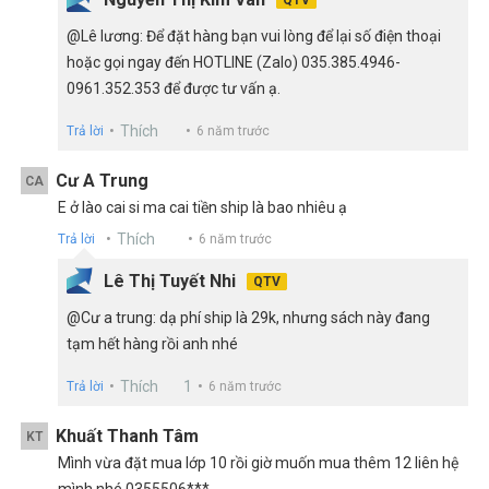
@Lê lương: Để đặt hàng bạn vui lòng để lại số điện thoại
hoặc gọi ngay đến HOTLINE (Zalo) 035.385.4946-
0961.352.353 để được tư vấn ạ.
Thích
Trả lời
6 năm trước
Cư A Trung
CA
E ở lào cai si ma cai tiền ship là bao nhiêu ạ
Thích
Trả lời
6 năm trước
Lê Thị Tuyết Nhi
QTV
@Cư a trung: dạ phí ship là 29k, nhưng sách này đang
tạm hết hàng rồi anh nhé
Thích
1
Trả lời
6 năm trước
Khuất Thanh Tâm
KT
Mình vừa đặt mua lớp 10 rồi giờ muốn mua thêm 12 liên hệ
mình nhé 0355506***