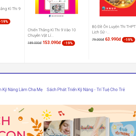
ắng Kì Thi 9
-19%
Bộ Đề Ôn Luyện Thi THP
Chiến Thắng Kì Thi 9 Vào 10
Lịch Sử -...
Chuyên Vật Lí...
63.990đ
-19%
79.000đ
153.090đ
-19%
189.000đ
h Kỹ Năng Làm Cha Mẹ
Sách Phát Triển Kỹ Năng - Trí Tuệ Cho Trẻ