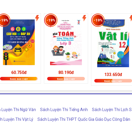
-19%
-19%
-19%
80.190đ
60.750đ
133.650đ
ĐANG BÁN CHẠY
ĐANG BÁN CHẠY
ĐANG BÁN CHẠY
 Luyện Thi Ngữ Văn
Sách Luyện Thi Tiếng Anh
Sách Luyện Thi Lịch 
h Luyện Thi Vật Lý
Sách Luyện Thi THPT Quốc Gia Giáo Dục Công Dân