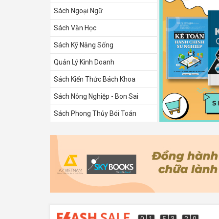
Sách Ngoại Ngữ
Sách Văn Học
Sách Kỹ Năng Sống
Quản Lý Kinh Doanh
Sách Kiến Thức Bách Khoa
Sách Nông Nghiệp - Bon Sai
Sách Phong Thủy Bói Toán
Sách Tình Yêu
0
1
5
3
1
9
0
1
5
3
1
8
9