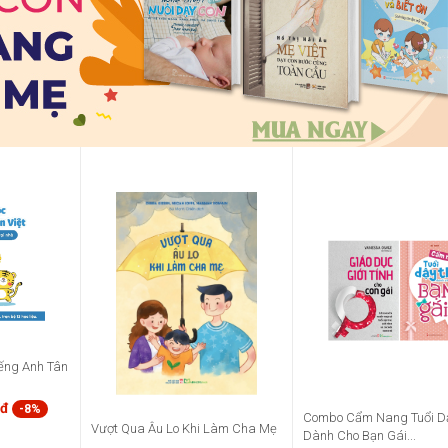
ếng Anh Tân
0đ
-8%
Combo Cẩm Nang Tuổi Dậ
Vượt Qua Âu Lo Khi Làm Cha Mẹ
Dành Cho Bạn Gái...