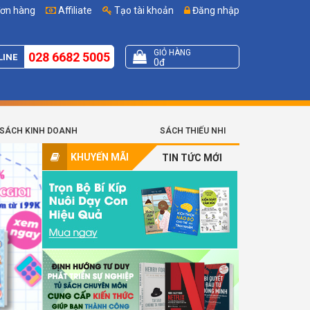
đơn hàng
Affiliate
Tạo tài khoản
Đăng nhập
GIỎ HÀNG
028 6682 5005
LINE
0đ
SÁCH KINH DOANH
SÁCH THIẾU NHI
KHUYẾN MÃI
TIN TỨC MỚI