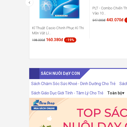
PLT - Combo Chiến Th
Vào 10...
443.070đ
547.000đ
Kĩ Thuật Casio Chinh Phục Kì Thi
Môn Vật Lí...
160.380đ
-19%
198.000đ
SÁCH NUÔI DẠY CON
Sách Chăm Sóc Sức Khoẻ - Dinh Dưỡng Cho Trẻ
Sác
Sách Giáo Dục Giới Tính - Tâm Lý Cho Trẻ
Toàn bộ