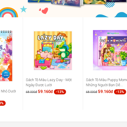
Sách Tô Màu Lazy Day - Một
Sách Tô Màu Puppy Mome
Ngày Được Lười
Những Người Bạn Dễ...
à Nhỏ Dưới
59.160đ
59.160đ
-13%
-13%
68.000đ
68.000đ
3%