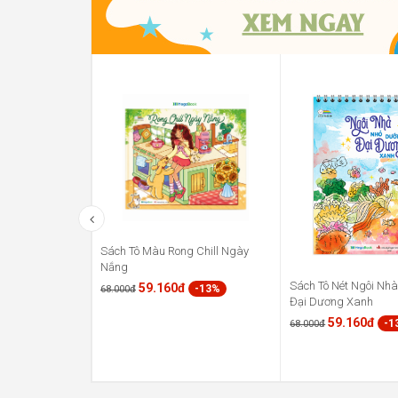
Sách Tô Màu Rong Chill Ngày
Nắng
Sách Tô Nét Ngôi Nh
59.160đ
-13%
68.000đ
Đại Dương Xanh
59.160đ
-1
68.000đ