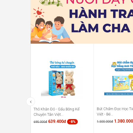
Bút Chấm Đọc Học Ti
Thỏ Khăn Đỏ - Gấu Bông Kể
Việt - Bé...
Chuyện Tân Việt...
1.380.00
639.400đ
1.500.000đ
-8%
695.000đ