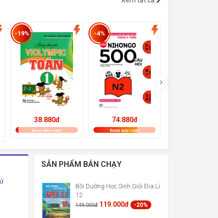
Xem tất cả
-19%
-4%
-19%
38.880đ
74.880đ
56.700đ
ĐANG BÁN CHẠY
ĐANG BÁN CHẠY
ĐANG BÁN CHẠY
SẢN PHẨM BÁN CHẠY
Sử
Bồi Dưỡng Học Sinh Giỏi Địa Lí
12
119.000đ
-20%
149.000đ