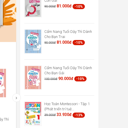
Con Gái
81.000đ
-10%
90.000đ
Cẩm Nang Tuổi Dậy Thì Dành
Cho Bạn Trai
81.000đ
-10%
90.000đ
Cẩm Nang Tuổi Dậy Thì Dành
Cho Bạn Gái
90.000đ
-10%
100.000đ
Học Toán Montessori - Tập 1
Phương Pháp Giáo Dục Sớm
Cùng Con Chống Nạn Bắt Nạt
(Phát triển trí tuệ...
Montessori Cho Trẻ Từ 0...
33.930đ
-13%
39.000đ
47.850đ
121.500đ
-13%
-10%
55.000đ
135.000đ
y Thì