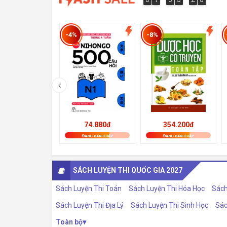
2
0
8
-4%
-8%
74.880đ
354.200đ
ĐANG BÁN CHẠY
ĐANG BÁN CHẠY
SÁCH LUYỆN THI QUỐC GIA 2027
Sách Luyện Thi Toán
Sách Luyện Thi Hóa Học
Sách
Sách Luyện Thi Địa Lý
Sách Luyện Thi Sinh Học
Sác
Toàn bộ