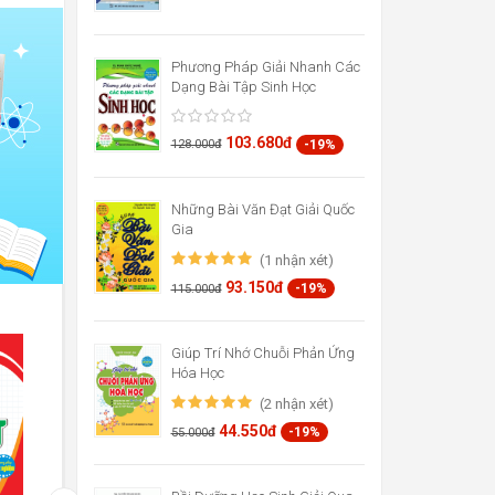
Phương Pháp Giải Nhanh Các
Dạng Bài Tập Sinh Học
103.680đ
-19%
128.000đ
Những Bài Văn Đạt Giải Quốc
Gia
(1 nhận xét)
93.150đ
-19%
115.000đ
Giúp Trí Nhớ Chuỗi Phản Ứng
Hóa Học
(2 nhận xét)
44.550đ
-19%
55.000đ