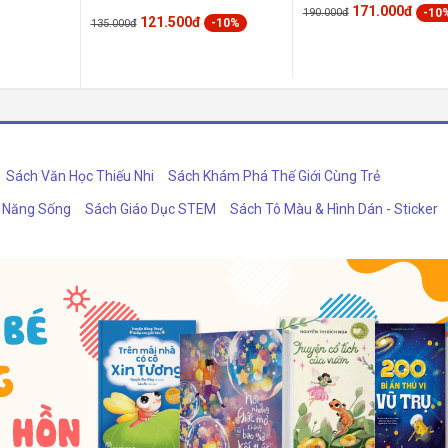
171.000đ
-10
190.000đ
121.500đ
-10%
135.000đ
Sách Văn Học Thiếu Nhi
Sách Khám Phá Thế Giới Cùng Trẻ
ỹ Năng Sống
Sách Giáo Dục STEM
Sách Tô Màu & Hình Dán - Sticker