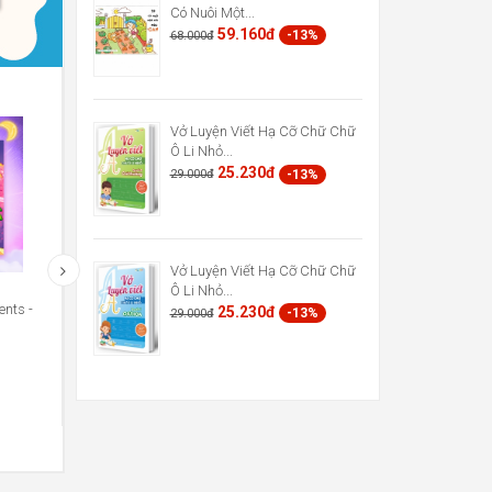
Có Nuôi Một...
59.160đ
-13%
68.000đ
Vở Luyện Viết Hạ Cỡ Chữ Chữ
Ô Li Nhỏ...
25.230đ
-13%
29.000đ
Vở Luyện Viết Hạ Cỡ Chữ Chữ
Ô Li Nhỏ...
nts -
Truyện Tranh Khoa Học - Những
Truyện Tranh Khoa Học - Nh
25.230đ
-13%
29.000đ
Cuộc Phiêu Lưu Kỳ...
Cuộc Phiêu Lưu Kỳ...
48.720đ
48.720đ
-13%
-13%
56.000đ
56.000đ