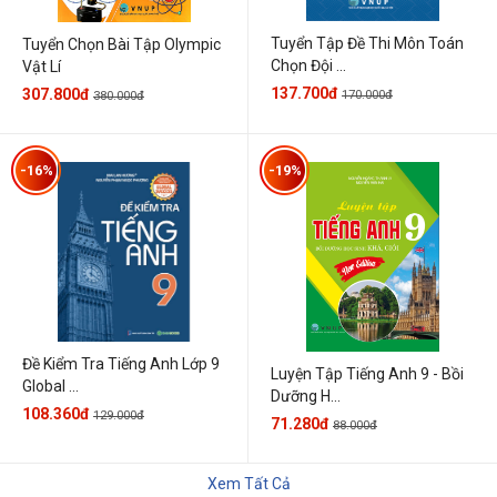
Tuyển Tập Đề Thi Môn Toán
Tuyển Chọn Bài Tập Olympic
Chọn Đội ...
Vật Lí
137.700đ
307.800đ
170.000đ
380.000đ
-16%
-19%
Đề Kiểm Tra Tiếng Anh Lớp 9
Luyện Tập Tiếng Anh 9 - Bồi
Global ...
Dưỡng H...
108.360đ
129.000đ
71.280đ
88.000đ
Xem Tất Cả