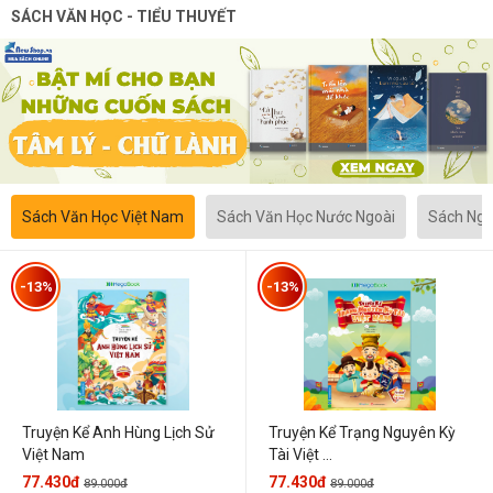
SÁCH VĂN HỌC - TIỂU THUYẾT
Sách Văn Học Việt Nam
Sách Văn Học Nước Ngoài
Sách Ngô
-13%
-13%
Truyện Kể Anh Hùng Lịch Sử
Truyện Kể Trạng Nguyên Kỳ
Việt Nam
Tài Việt ...
77.430đ
77.430đ
89.000đ
89.000đ