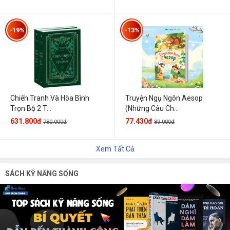
-19%
-13%
Chiến Tranh Và Hòa Bình
Truyện Ngụ Ngôn Aesop
Trọn Bộ 2 T...
(Những Câu Ch...
631.800đ
77.430đ
780.000đ
89.000đ
Xem Tất Cả
SÁCH KỸ NĂNG SỐNG