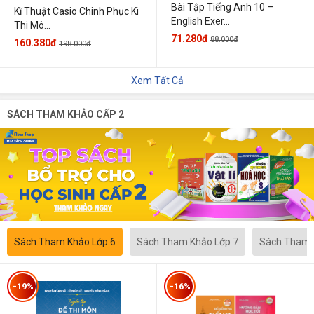
Bài Tập Tiếng Anh 10 –
Kĩ Thuật Casio Chinh Phục Kì
English Exer...
Thi Mô...
71.280đ
88.000đ
160.380đ
198.000đ
Xem Tất Cả
SÁCH THAM KHẢO CẤP 2
Sách Tham Khảo Lớp 6
Sách Tham Khảo Lớp 7
Sách Tham 
-19%
-16%