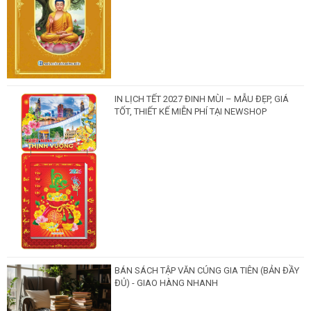
IN LỊCH TẾT 2027 ĐINH MÙI – MẪU ĐẸP, GIÁ
TỐT, THIẾT KẾ MIỄN PHÍ TẠI NEWSHOP
BÁN SÁCH TẬP VĂN CÚNG GIA TIÊN (BẢN ĐẦY
ĐỦ) - GIAO HÀNG NHANH