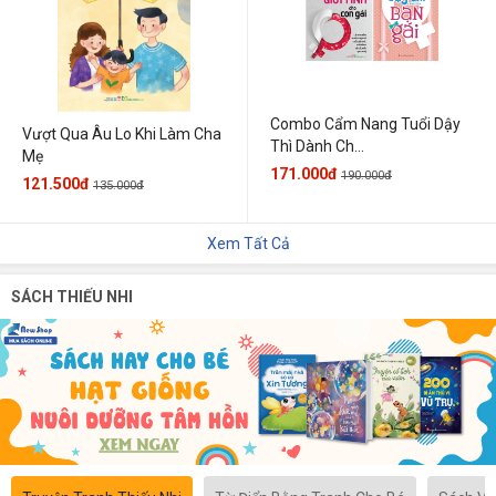
Combo Cẩm Nang Tuổi Dậy
Vượt Qua Âu Lo Khi Làm Cha
Thì Dành Ch...
Mẹ
171.000đ
190.000đ
121.500đ
135.000đ
Xem Tất Cả
SÁCH THIẾU NHI