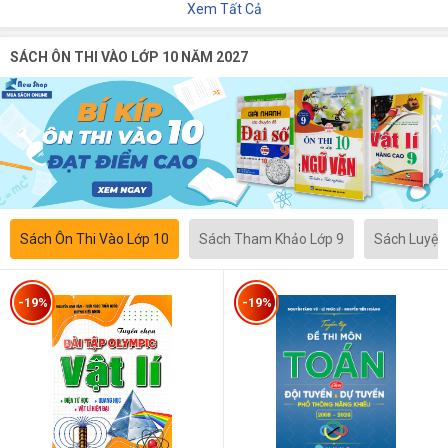
Xem Tất Cả
SÁCH ÔN THI VÀO LỚP 10 NĂM 2027
Sách Ôn Thi Vào Lớp 10
Sách Tham Khảo Lớp 9
Sách Luyện
-19%
-19%