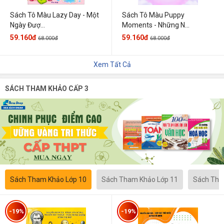
Sách Tô Màu Lazy Day - Một
Sách Tô Màu Puppy
Ngày Đượ...
Moments - Những N...
59.160đ
59.160đ
68.000đ
68.000đ
Xem Tất Cả
SÁCH THAM KHẢO CẤP 3
Sách Tham Khảo Lớp 10
Sách Tham Khảo Lớp 11
Sách Tha
-19%
-19%