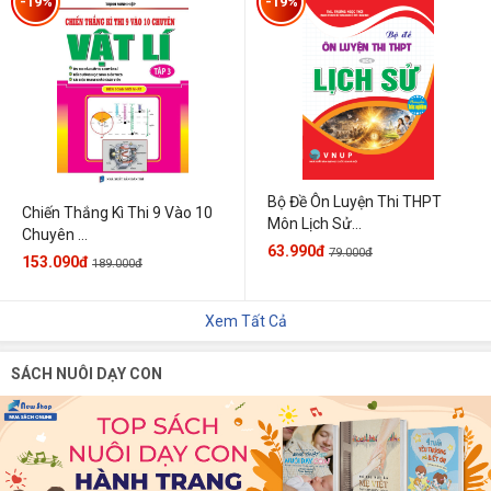
-19%
-19%
Bộ Đề Ôn Luyện Thi THPT
Chiến Thắng Kì Thi 9 Vào 10
Môn Lịch Sử...
Chuyên ...
63.990đ
79.000đ
153.090đ
189.000đ
Xem Tất Cả
SÁCH NUÔI DẠY CON