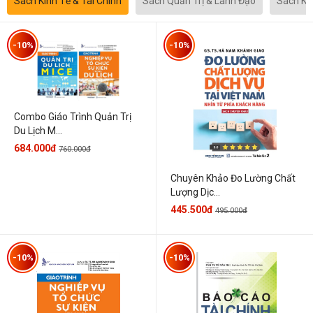
Sách Kinh Tế & Tài Chính
Sách Quản Trị & Lãnh Đạo
Sách Kh
-10%
-10%
Combo Giáo Trình Quản Trị
Du Lịch M...
684.000đ
760.000đ
Chuyên Khảo Đo Lường Chất
Lượng Dịc...
445.500đ
495.000đ
-10%
-10%