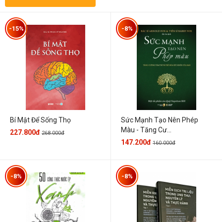
-15%
-8%
Sức Mạnh Tạo Nên Phép
Bí Mật Để Sống Thọ
Màu - Tăng Cư...
227.800đ
268.000đ
147.200đ
160.000đ
-8%
-8%