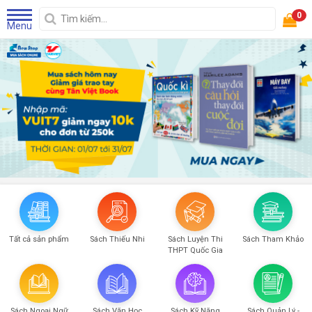
0
Menu
Tất cả sản phẩm
Sách Thiếu Nhi
Sách Luyện Thi
Sách Tham Khảo
THPT Quốc Gia
Sách Ngoại Ngữ
Sách Văn Học
Sách Kỹ Năng
Sách Quản Lý -