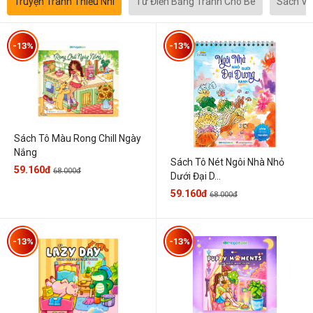
Truyện Tranh Thiếu Nhi
Từ Điển Bằng Tranh Cho Bé
Sách Vă
-13%
-13%
Sách Tô Màu Rong Chill Ngày
Nắng
Sách Tô Nét Ngôi Nhà Nhỏ
59.160đ
68.000đ
Dưới Đại D...
59.160đ
68.000đ
-13%
-13%