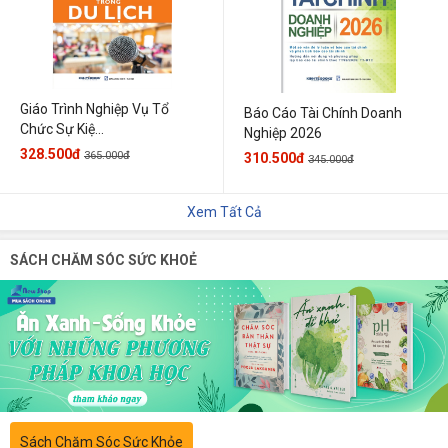
Giáo Trình Nghiệp Vụ Tổ
Báo Cáo Tài Chính Doanh
Chức Sự Kiệ...
Nghiệp 2026
328.500đ
365.000đ
310.500đ
345.000đ
Xem Tất Cả
SÁCH CHĂM SÓC SỨC KHOẺ
Sách Chăm Sóc Sức Khỏe