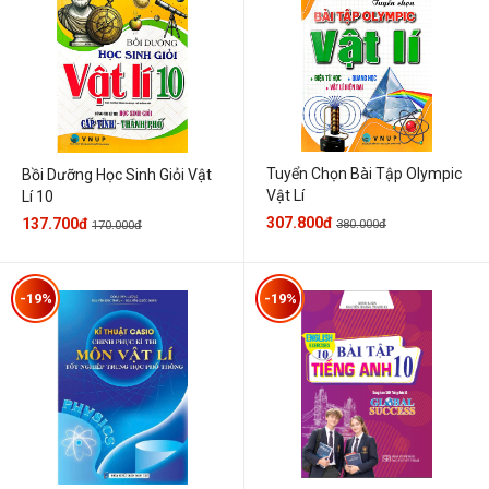
Tuyển Chọn Bài Tập Olympic
Bồi Dưỡng Học Sinh Giỏi Vật
Vật Lí
Lí 10
307.800đ
137.700đ
380.000đ
170.000đ
-19%
-19%