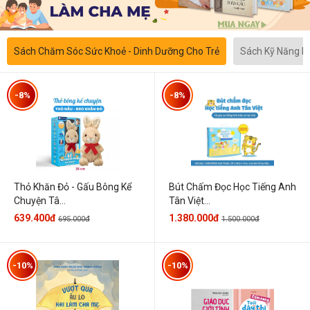
Sách Chăm Sóc Sức Khoẻ - Dinh Dưỡng Cho Trẻ
Sách Kỹ Năng 
-8%
-8%
Thỏ Khăn Đỏ - Gấu Bông Kể
Bút Chấm Đọc Học Tiếng Anh
Chuyện Tâ...
Tân Việt...
639.400đ
1.380.000đ
695.000đ
1.500.000đ
-10%
-10%