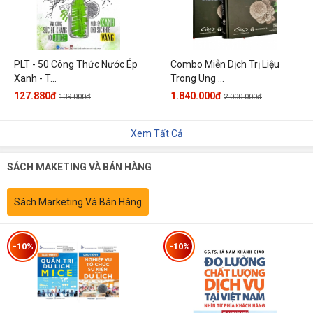
PLT - 50 Công Thức Nước Ép
Combo Miễn Dịch Trị Liệu
Xanh - T...
Trong Ung ...
127.880đ
1.840.000đ
139.000đ
2.000.000đ
Xem Tất Cả
SÁCH MAKETING VÀ BÁN HÀNG
Sách Marketing Và Bán Hàng
-10%
-10%