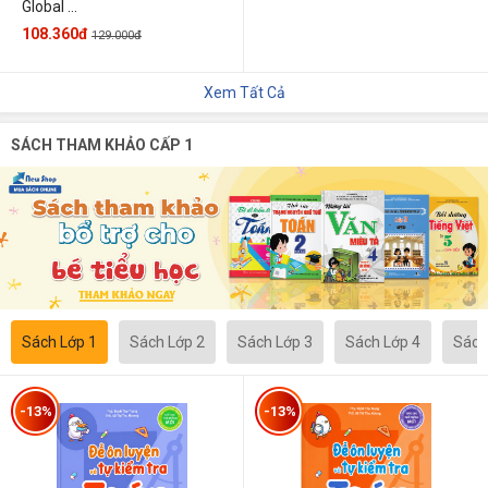
Global ...
108.360đ
129.000đ
Xem Tất Cả
SÁCH THAM KHẢO CẤP 1
Sách Lớp 1
Sách Lớp 2
Sách Lớp 3
Sách Lớp 4
Sách
-13%
-13%