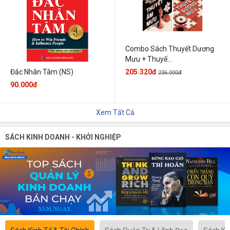
Combo Sách Thuyết Dương
Mưu + Thuyế...
205.320đ
Đắc Nhân Tâm (NS)
236.000đ
90.000đ
Xem Tất Cả
SÁCH KINH DOANH - KHỞI NGHIỆP