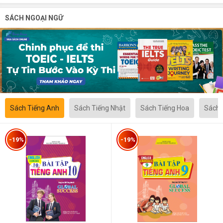
SÁCH NGOẠI NGỮ
Sách Tiếng Anh
Sách Tiếng Nhật
Sách Tiếng Hoa
Sách 
-19%
-19%