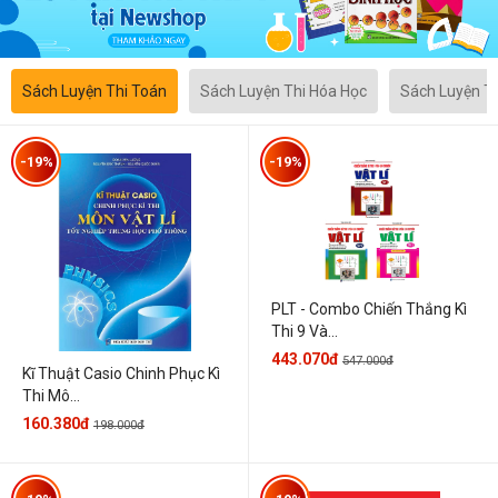
Sách Luyện Thi Toán
Sách Luyện Thi Hóa Học
Sách Luyện T
-19%
-19%
PLT - Combo Chiến Thắng Kì
Thi 9 Và...
443.070đ
547.000đ
Kĩ Thuật Casio Chinh Phục Kì
Thi Mô...
160.380đ
198.000đ