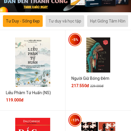
Tư Duy - Sống Đẹp
Tư duy và học tập
Hạt Giống Tâm Hồn
-5%
Người Giữ Bóng Đêm
217.550đ
229.000đ
Liễu Phàm Tứ Huấn (NS)
119.000đ
-13%