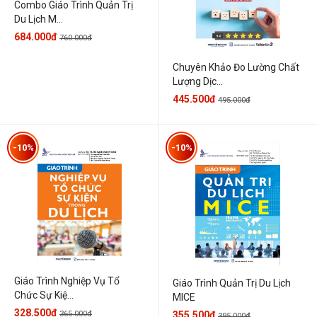
Combo Giáo Trình Quản Trị
Du Lịch M...
684.000đ
760.000đ
Chuyên Khảo Đo Lường Chất
Lượng Dịc...
445.500đ
495.000đ
-10%
-10%
Giáo Trình Nghiệp Vụ Tổ
Giáo Trình Quản Trị Du Lịch
Chức Sự Kiệ...
MICE
328.500đ
365.000đ
355.500đ
395.000đ