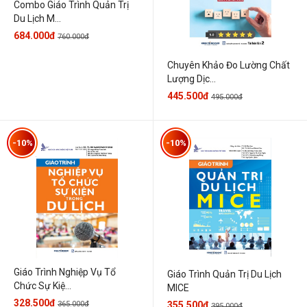
Combo Giáo Trình Quản Trị
Du Lịch M...
684.000đ
760.000đ
Chuyên Khảo Đo Lường Chất
Lượng Dịc...
445.500đ
495.000đ
-10%
-10%
Giáo Trình Nghiệp Vụ Tổ
Giáo Trình Quản Trị Du Lịch
Chức Sự Kiệ...
MICE
328.500đ
365.000đ
355.500đ
395.000đ