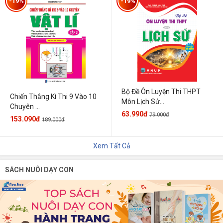
-19%
-19%
Bộ Đề Ôn Luyện Thi THPT
Chiến Thắng Kì Thi 9 Vào 10
Môn Lịch Sử...
Chuyên ...
63.990đ
79.000đ
153.090đ
189.000đ
Xem Tất Cả
SÁCH NUÔI DẠY CON