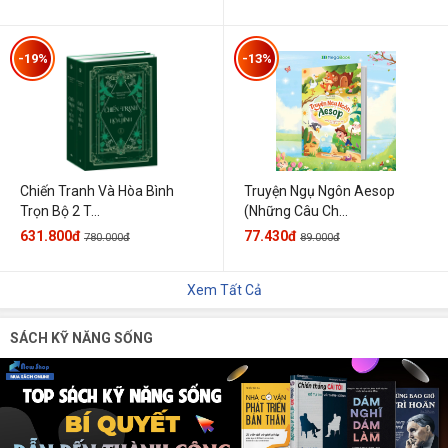
-19%
-13%
Chiến Tranh Và Hòa Bình
Truyện Ngụ Ngôn Aesop
Trọn Bộ 2 T...
(Những Câu Ch...
631.800đ
77.430đ
780.000đ
89.000đ
Xem Tất Cả
SÁCH KỸ NĂNG SỐNG