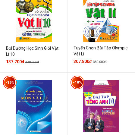
Tuyển Chọn Bài Tập Olympic
Bồi Dưỡng Học Sinh Giỏi Vật
Vật Lí
Lí 10
307.800đ
137.700đ
380.000đ
170.000đ
-19%
-19%