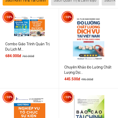
Sách Kinh Tế & Tài Chính
Sách Quản Trị & Lãnh Đạo
Sách Kh
-10%
-10%
Combo Giáo Trình Quản Trị
Du Lịch M...
684.000đ
760.000đ
Chuyên Khảo Đo Lường Chất
Lượng Dịc...
445.500đ
495.000đ
-10%
-10%