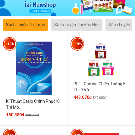
Sách Luyện Thi Toán
Sách Luyện Thi Hóa Học
Sách Luyện T
-19%
-19%
PLT - Combo Chiến Thắng Kì
Thi 9 Và...
443.070đ
547.000đ
Kĩ Thuật Casio Chinh Phục Kì
Thi Mô...
160.380đ
198.000đ