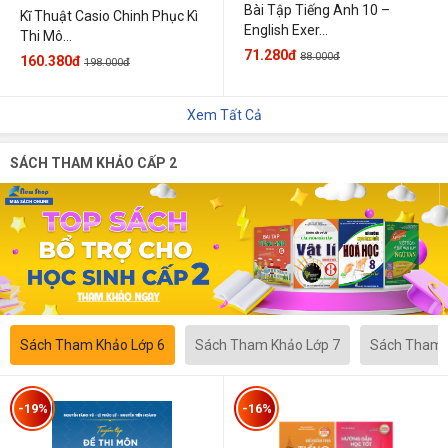
Bài Tập Tiếng Anh 10 –
Kĩ Thuật Casio Chinh Phục Kì
English Exer...
Thi Mô...
71.280đ
88.000đ
160.380đ
198.000đ
Xem Tất Cả
SÁCH THAM KHẢO CẤP 2
Sách Tham Khảo Lớp 6
Sách Tham Khảo Lớp 7
Sách Tham 
-19%
-16%