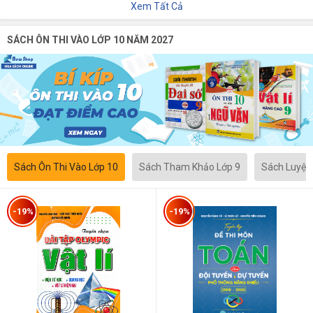
Xem Tất Cả
SÁCH ÔN THI VÀO LỚP 10 NĂM 2027
Sách Ôn Thi Vào Lớp 10
Sách Tham Khảo Lớp 9
Sách Luyện
-19%
-19%