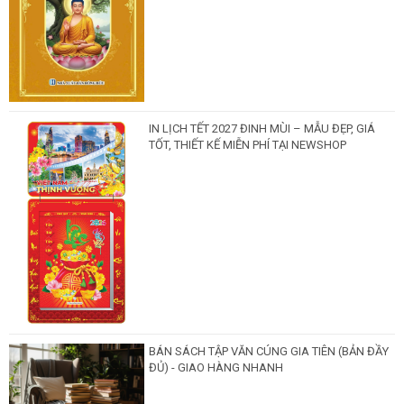
IN LỊCH TẾT 2027 ĐINH MÙI – MẪU ĐẸP, GIÁ
TỐT, THIẾT KẾ MIỄN PHÍ TẠI NEWSHOP
BÁN SÁCH TẬP VĂN CÚNG GIA TIÊN (BẢN ĐẦY
ĐỦ) - GIAO HÀNG NHANH