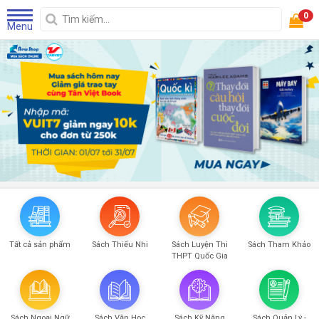
0
Menu
Tất cả sản phẩm
Sách Thiếu Nhi
Sách Luyện Thi
Sách Tham Khảo
THPT Quốc Gia
Sách Ngoại Ngữ
Sách Văn Học
Sách Kỹ Năng
Sách Quản Lý -