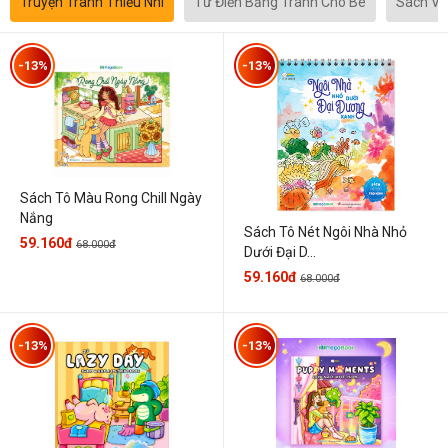
Truyện Tranh Thiếu Nhi
Từ Điển Bằng Tranh Cho Bé
Sách Vă
-13%
-13%
Sách Tô Màu Rong Chill Ngày
Nắng
Sách Tô Nét Ngôi Nhà Nhỏ
59.160đ
68.000đ
Dưới Đại D...
59.160đ
68.000đ
-13%
-13%