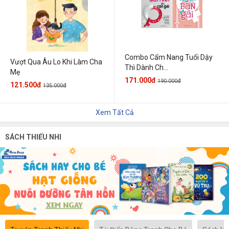
Combo Cẩm Nang Tuổi Dậy
Vượt Qua Âu Lo Khi Làm Cha
Thì Dành Ch...
Mẹ
171.000đ
190.000đ
121.500đ
135.000đ
Xem Tất Cả
SÁCH THIẾU NHI