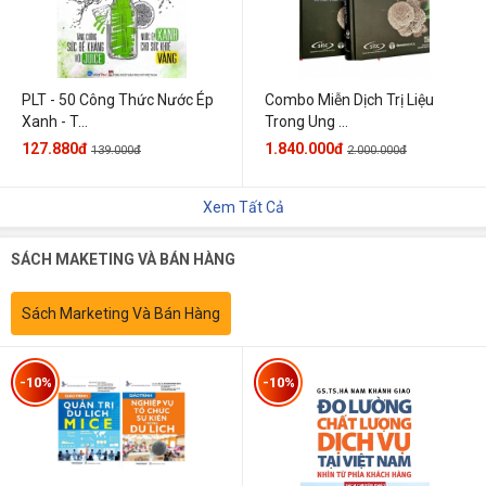
PLT - 50 Công Thức Nước Ép
Combo Miễn Dịch Trị Liệu
Xanh - T...
Trong Ung ...
127.880đ
1.840.000đ
139.000đ
2.000.000đ
Xem Tất Cả
SÁCH MAKETING VÀ BÁN HÀNG
Sách Marketing Và Bán Hàng
-10%
-10%