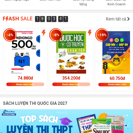
Sống
Kinh Doanh
1
8
0
3
4
0
1
8
0
3
3
9
4
Xem tất cả
3
5
1
0
9
-4%
-8%
-19%
74.880đ
354.200đ
60.750đ
ĐANG BÁN CHẠY
ĐANG BÁN CHẠY
ĐANG BÁN CHẠY
SÁCH LUYỆN THI QUỐC GIA 2027