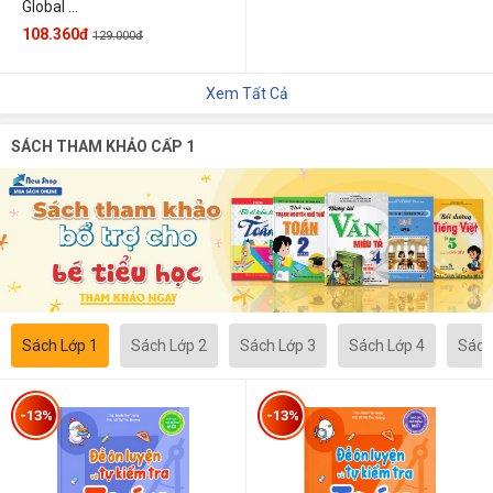
Global ...
108.360đ
129.000đ
Xem Tất Cả
SÁCH THAM KHẢO CẤP 1
Sách Lớp 1
Sách Lớp 2
Sách Lớp 3
Sách Lớp 4
Sách
-13%
-13%