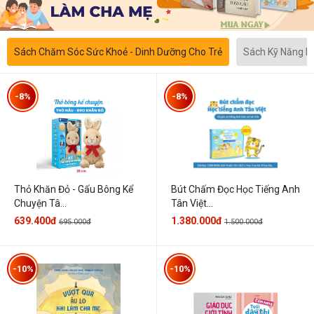
Sách Chăm Sóc Sức Khoẻ - Dinh Dưỡng Cho Trẻ
Sách Kỹ Năng 
-8%
-8%
Thỏ Khăn Đỏ - Gấu Bông Kể
Bút Chấm Đọc Học Tiếng Anh
Chuyện Tâ...
Tân Việt...
639.400đ
1.380.000đ
695.000đ
1.500.000đ
-10%
-10%