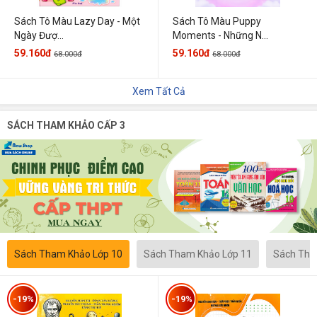
Sách Tô Màu Lazy Day - Một
Sách Tô Màu Puppy
Ngày Đượ...
Moments - Những N...
59.160đ
59.160đ
68.000đ
68.000đ
Xem Tất Cả
SÁCH THAM KHẢO CẤP 3
Sách Tham Khảo Lớp 10
Sách Tham Khảo Lớp 11
Sách Tha
-19%
-19%