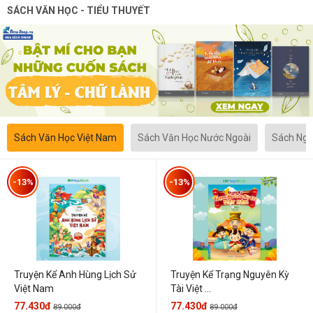
SÁCH VĂN HỌC - TIỂU THUYẾT
Sách Văn Học Việt Nam
Sách Văn Học Nước Ngoài
Sách Ngô
-13%
-13%
Truyện Kể Anh Hùng Lịch Sử
Truyện Kể Trạng Nguyên Kỳ
Việt Nam
Tài Việt ...
77.430đ
77.430đ
89.000đ
89.000đ