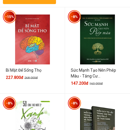
-15%
-8%
Sức Mạnh Tạo Nên Phép
Bí Mật Để Sống Thọ
Màu - Tăng Cư...
227.800đ
268.000đ
147.200đ
160.000đ
-8%
-8%