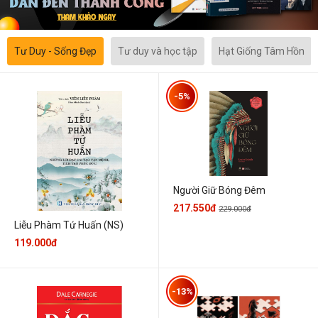
Tư Duy - Sống Đẹp
Tư duy và học tập
Hạt Giống Tâm Hồn
-5%
Người Giữ Bóng Đêm
217.550đ
229.000đ
Liễu Phàm Tứ Huấn (NS)
119.000đ
-13%