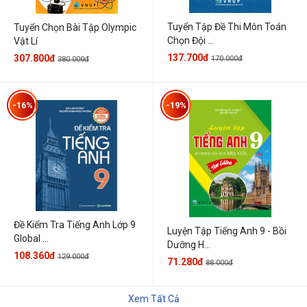
Tuyển Tập Đề Thi Môn Toán
Tuyển Chọn Bài Tập Olympic
Chọn Đội ...
Vật Lí
137.700đ
307.800đ
170.000đ
380.000đ
-16%
-19%
Đề Kiểm Tra Tiếng Anh Lớp 9
Luyện Tập Tiếng Anh 9 - Bồi
Global ...
Dưỡng H...
108.360đ
129.000đ
71.280đ
88.000đ
Xem Tất Cả