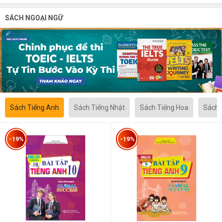
SÁCH NGOẠI NGỮ
Sách Tiếng Anh
Sách Tiếng Nhật
Sách Tiếng Hoa
Sách 
-19%
-19%