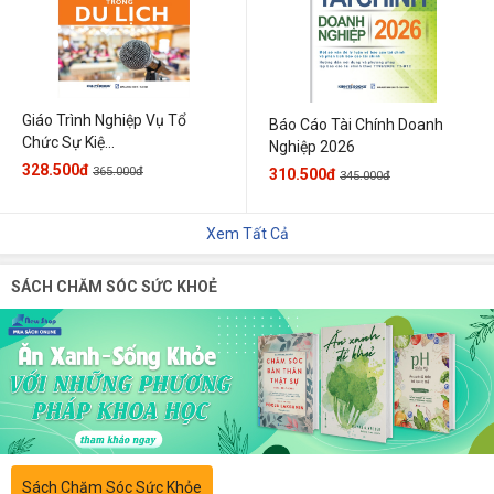
Giáo Trình Nghiệp Vụ Tổ
Báo Cáo Tài Chính Doanh
Chức Sự Kiệ...
Nghiệp 2026
328.500đ
365.000đ
310.500đ
345.000đ
Xem Tất Cả
SÁCH CHĂM SÓC SỨC KHOẺ
Sách Chăm Sóc Sức Khỏe