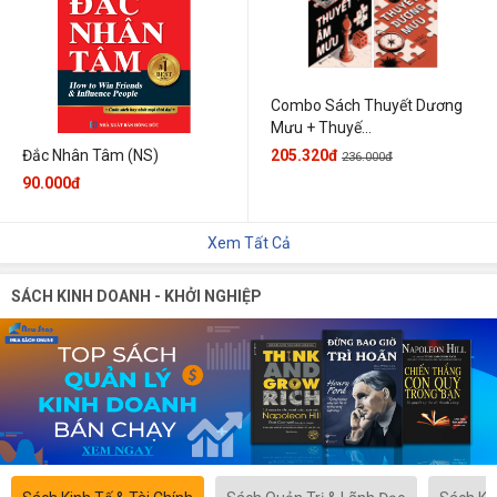
Combo Sách Thuyết Dương
Mưu + Thuyế...
205.320đ
Đắc Nhân Tâm (NS)
236.000đ
90.000đ
Xem Tất Cả
SÁCH KINH DOANH - KHỞI NGHIỆP