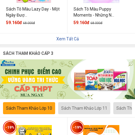
Sách Tô Màu Lazy Day - Một
Sách Tô Màu Puppy
Ngày Đượ...
Moments - Những N...
59.160đ
59.160đ
68.000đ
68.000đ
Xem Tất Cả
SÁCH THAM KHẢO CẤP 3
Sách Tham Khảo Lớp 10
Sách Tham Khảo Lớp 11
Sách Tha
-19%
-19%