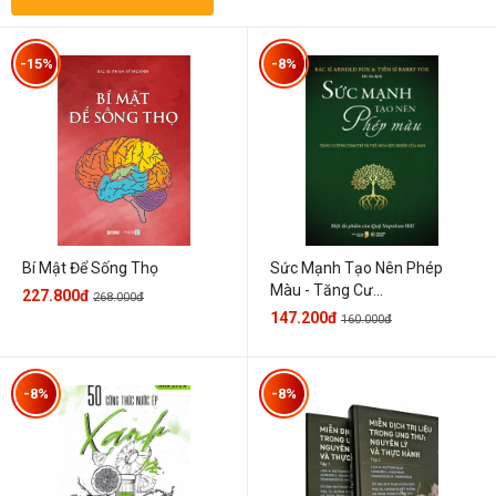
-15%
-8%
Sức Mạnh Tạo Nên Phép
Bí Mật Để Sống Thọ
Màu - Tăng Cư...
227.800đ
268.000đ
147.200đ
160.000đ
-8%
-8%