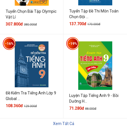
Tuyển Tập Đề Thi Môn Toán
Tuyển Chọn Bài Tập Olympic
Chọn Đội ...
Vật Lí
137.700đ
307.800đ
170.000đ
380.000đ
-16%
-19%
Đề Kiểm Tra Tiếng Anh Lớp 9
Luyện Tập Tiếng Anh 9 - Bồi
Global ...
Dưỡng H...
108.360đ
129.000đ
71.280đ
88.000đ
Xem Tất Cả