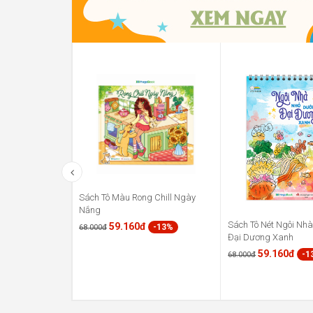
Sách Tô Màu Rong Chill Ngày
Nắng
Sách Tô Nét Ngôi Nh
59.160đ
-13%
68.000đ
Đại Dương Xanh
59.160đ
-1
68.000đ