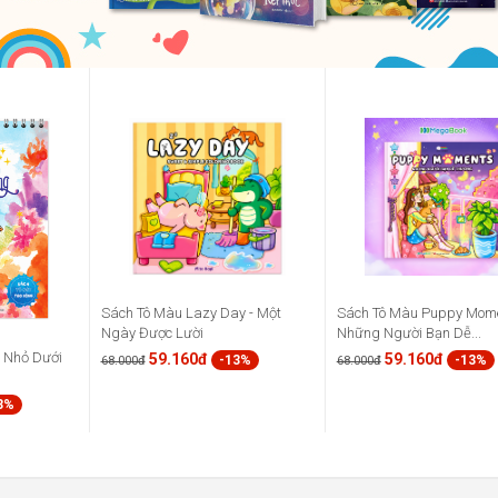
Sách Tô Màu Lazy Day - Một
Sách Tô Màu Puppy Mome
Ngày Được Lười
Những Người Bạn Dễ...
à Nhỏ Dưới
59.160đ
59.160đ
-13%
-13%
68.000đ
68.000đ
3%