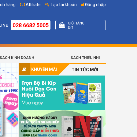
đơn hàng
Affiliate
Tạo tài khoản
Đăng nhập
GIỎ HÀNG
028 6682 5005
LINE
0đ
SÁCH KINH DOANH
SÁCH THIẾU NHI
KHUYẾN MÃI
TIN TỨC MỚI