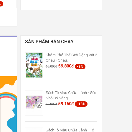
%
SẢN PHẨM BÁN CHẠY
Khám Phá Thế Giới Động Vật 5
Châu - Châu...
59.800đ
-8%
65.000đ
Sách Tô Màu Chữa Lành - Góc
Nhỏ Có Nắng
59.160đ
-13%
68.000đ
Sách Tô Màu Chữa Lành - Tớ