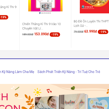
ắng Kì Thi 9
-19%
Bộ Đề Ôn Luyện Thi THP
Chiến Thắng Kì Thi 9 Vào 10
Lịch Sử -...
Chuyên Vật Lí...
63.990đ
-19%
79.000đ
153.090đ
-19%
189.000đ
h Kỹ Năng Làm Cha Mẹ
Sách Phát Triển Kỹ Năng - Trí Tuệ Cho Trẻ