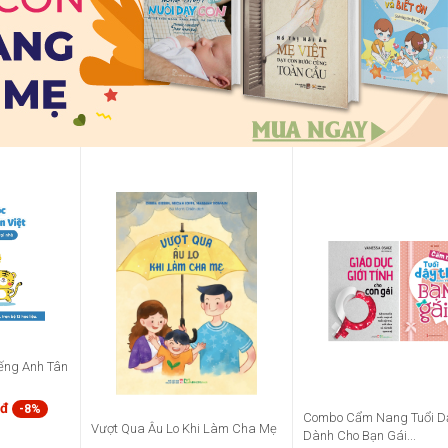
ếng Anh Tân
0đ
-8%
Combo Cẩm Nang Tuổi Dậ
Vượt Qua Âu Lo Khi Làm Cha Mẹ
Dành Cho Bạn Gái...