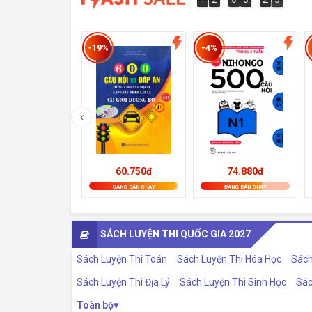
3
5
3
-19%
-4%
74.880đ
60.750đ
ĐANG BÁN CHẠY
ĐANG BÁN CHẠY
SÁCH LUYỆN THI QUỐC GIA 2027
Sách Luyện Thi Toán
Sách Luyện Thi Hóa Học
Sách
Sách Luyện Thi Địa Lý
Sách Luyện Thi Sinh Học
Sác
Toàn bộ