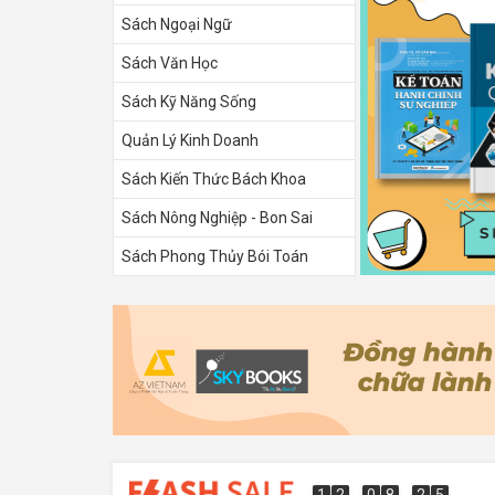
Sách Ngoại Ngữ
Sách Văn Học
Sách Kỹ Năng Sống
Quản Lý Kinh Doanh
Sách Kiến Thức Bách Khoa
Sách Nông Nghiệp - Bon Sai
Sách Phong Thủy Bói Toán
Sách Tình Yêu
1
2
0
8
2
4
1
2
0
8
2
3
4