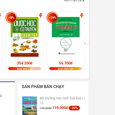
Xem tất cả
-8%
-19%
-19%
354.200đ
56.700đ
133.650đ
ĐANG BÁN CHẠY
ĐANG BÁN CHẠY
ĐANG BÁN CHẠY
SẢN PHẨM BÁN CHẠY
Sử
Bồi Dưỡng Học Sinh Giỏi Địa Lí
12
119.000đ
-20%
149.000đ