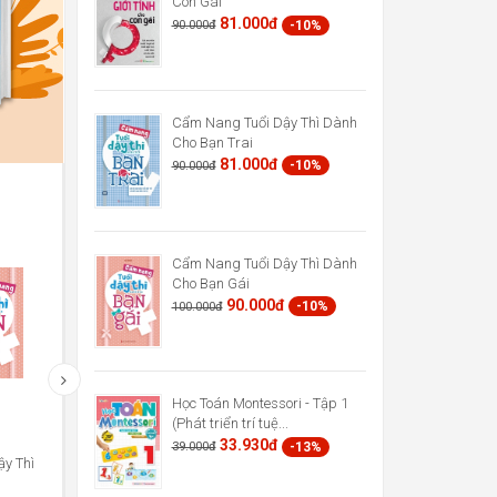
Con Gái
81.000đ
-10%
90.000đ
Cẩm Nang Tuổi Dậy Thì Dành
Cho Bạn Trai
81.000đ
-10%
90.000đ
Cẩm Nang Tuổi Dậy Thì Dành
Cho Bạn Gái
90.000đ
-10%
100.000đ
Học Toán Montessori - Tập 1
Phương Pháp Giáo Dục Sớm
Cùng Con Chống Nạn Bắt Nạt
(Phát triển trí tuệ...
Montessori Cho Trẻ Từ 0...
33.930đ
-13%
39.000đ
47.850đ
121.500đ
-13%
-10%
55.000đ
135.000đ
y Thì