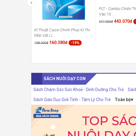
PLT - Combo Chiến Th
Vào 10...
443.070đ
547.000đ
Kĩ Thuật Casio Chinh Phục Kì Thi
Môn Vật Lí...
160.380đ
-19%
198.000đ
SÁCH NUÔI DẠY CON
Sách Chăm Sóc Sức Khoẻ - Dinh Dưỡng Cho Trẻ
Sác
Sách Giáo Dục Giới Tính - Tâm Lý Cho Trẻ
Toàn bộ