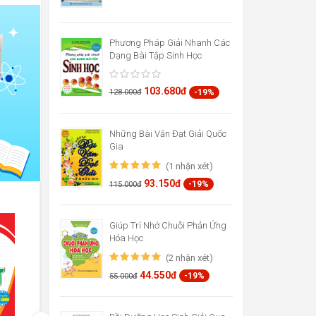
Phương Pháp Giải Nhanh Các
Dạng Bài Tập Sinh Học
103.680đ
-19%
128.000đ
Những Bài Văn Đạt Giải Quốc
Gia
(1 nhận xét)
93.150đ
-19%
115.000đ
Giúp Trí Nhớ Chuỗi Phản Ứng
Hóa Học
(2 nhận xét)
44.550đ
-19%
55.000đ