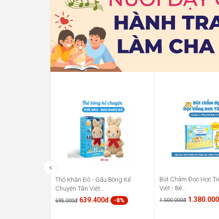
Bút Chấm Đọc Học Ti
Thỏ Khăn Đỏ - Gấu Bông Kể
Việt - Bé...
Chuyện Tân Việt...
1.380.00
639.400đ
1.500.000đ
-8%
695.000đ