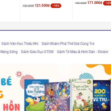
171.000đ
-10
190.000đ
121.500đ
-10%
135.000đ
Sách Văn Học Thiếu Nhi
Sách Khám Phá Thế Giới Cùng Trẻ
ỹ Năng Sống
Sách Giáo Dục STEM
Sách Tô Màu & Hình Dán - Sticker