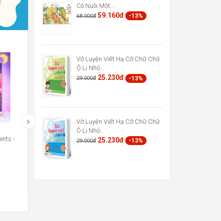
Có Nuôi Một...
59.160đ
-13%
68.000đ
Vở Luyện Viết Hạ Cỡ Chữ Chữ
Ô Li Nhỏ...
25.230đ
-13%
29.000đ
Vở Luyện Viết Hạ Cỡ Chữ Chữ
Ô Li Nhỏ...
nts -
Truyện Tranh Khoa Học - Những
Truyện Tranh Khoa Học - Nh
25.230đ
-13%
29.000đ
Cuộc Phiêu Lưu Kỳ...
Cuộc Phiêu Lưu Kỳ...
48.720đ
48.720đ
-13%
-13%
56.000đ
56.000đ