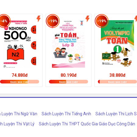
-4%
-19%
-19%
74.880đ
80.190đ
38.880đ
ĐANG BÁN CHẠY
ĐANG BÁN CHẠY
ĐANG BÁN CHẠY
 Luyện Thi Ngữ Văn
Sách Luyện Thi Tiếng Anh
Sách Luyện Thi Lịch 
h Luyện Thi Vật Lý
Sách Luyện Thi THPT Quốc Gia Giáo Dục Công Dân