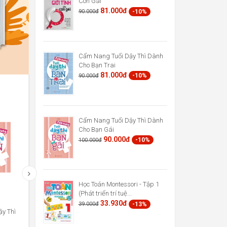
Con Gái
81.000đ
-10%
90.000đ
Cẩm Nang Tuổi Dậy Thì Dành
Cho Bạn Trai
81.000đ
-10%
90.000đ
Cẩm Nang Tuổi Dậy Thì Dành
Cho Bạn Gái
90.000đ
-10%
100.000đ
Học Toán Montessori - Tập 1
Phương Pháp Giáo Dục Sớm
Cùng Con Chống Nạn Bắt Nạt
(Phát triển trí tuệ...
Montessori Cho Trẻ Từ 0...
33.930đ
-13%
39.000đ
47.850đ
121.500đ
-13%
-10%
55.000đ
135.000đ
y Thì