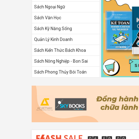
Sách Ngoại Ngữ
Sách Văn Học
Sách Kỹ Năng Sống
Quản Lý Kinh Doanh
Sách Kiến Thức Bách Khoa
Sách Nông Nghiệp - Bon Sai
Sách Phong Thủy Bói Toán
Sách Tình Yêu
0
6
5
8
5
9
0
6
5
8
5
8