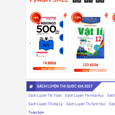
9
0
0
8
9
-4%
-19%
74.880đ
133.650đ
ĐANG BÁN CHẠY
ĐANG BÁN CHẠY
SÁCH LUYỆN THI QUỐC GIA 2027
Sách Luyện Thi Toán
Sách Luyện Thi Hóa Học
Sách
Sách Luyện Thi Địa Lý
Sách Luyện Thi Sinh Học
Sác
Toàn bộ