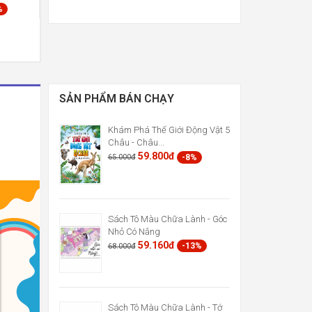
%
SẢN PHẨM BÁN CHẠY
Khám Phá Thế Giới Động Vật 5
Châu - Châu...
59.800đ
-8%
65.000đ
Sách Tô Màu Chữa Lành - Góc
Nhỏ Có Nắng
59.160đ
-13%
68.000đ
Sách Tô Màu Chữa Lành - Tớ