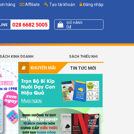
đơn hàng
Affiliate
Tạo tài khoản
Đăng nhập
GIỎ HÀNG
028 6682 5005
LINE
0đ
SÁCH KINH DOANH
SÁCH THIẾU NHI
KHUYẾN MÃI
TIN TỨC MỚI