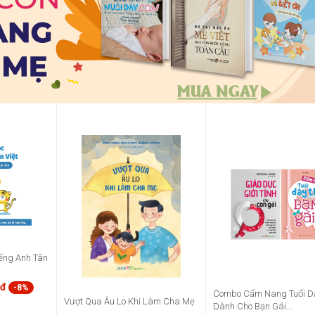
ếng Anh Tân
0đ
-8%
Combo Cẩm Nang Tuổi Dậ
Vượt Qua Âu Lo Khi Làm Cha Mẹ
Dành Cho Bạn Gái...