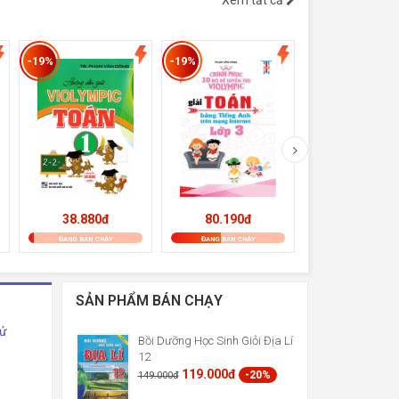
Xem tất cả
-19%
-19%
-8%
38.880đ
80.190đ
354.200đ
ĐANG BÁN CHẠY
ĐANG BÁN CHẠY
ĐANG BÁN CHẠY
SẢN PHẨM BÁN CHẠY
Sử
Bồi Dưỡng Học Sinh Giỏi Địa Lí
12
119.000đ
-20%
149.000đ