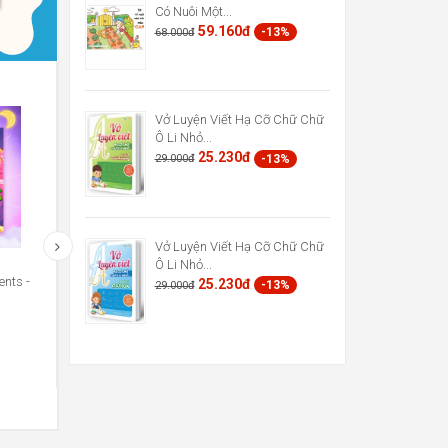
Có Nuôi Một...
59.160đ
-13%
68.000đ
Vở Luyện Viết Hạ Cỡ Chữ Chữ
Ô Li Nhỏ...
25.230đ
-13%
29.000đ
Vở Luyện Viết Hạ Cỡ Chữ Chữ
Ô Li Nhỏ...
nts -
Truyện Tranh Khoa Học - Những
Truyện Tranh Khoa Học - Nh
25.230đ
-13%
29.000đ
Cuộc Phiêu Lưu Kỳ...
Cuộc Phiêu Lưu Kỳ...
48.720đ
48.720đ
-13%
-13%
56.000đ
56.000đ