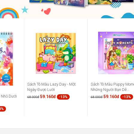
Sách Tô Màu Lazy Day - Một
Sách Tô Màu Puppy Mome
Ngày Được Lười
Những Người Bạn Dễ...
à Nhỏ Dưới
59.160đ
59.160đ
-13%
-13%
68.000đ
68.000đ
3%