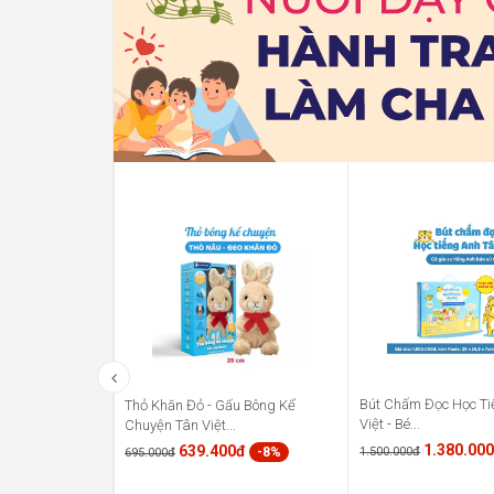
Bút Chấm Đọc Học Ti
Thỏ Khăn Đỏ - Gấu Bông Kể
Việt - Bé...
Chuyện Tân Việt...
1.380.00
639.400đ
1.500.000đ
-8%
695.000đ