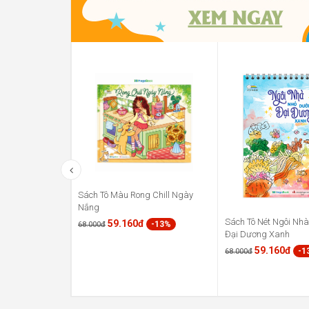
Sách Tô Màu Rong Chill Ngày
Nắng
Sách Tô Nét Ngôi Nh
59.160đ
-13%
68.000đ
Đại Dương Xanh
59.160đ
-1
68.000đ