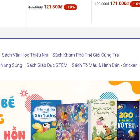
171.000đ
-10
190.000đ
121.500đ
-10%
135.000đ
Sách Văn Học Thiếu Nhi
Sách Khám Phá Thế Giới Cùng Trẻ
ỹ Năng Sống
Sách Giáo Dục STEM
Sách Tô Màu & Hình Dán - Sticker