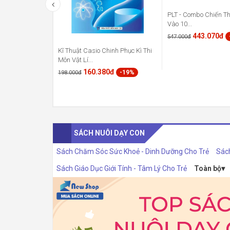
PLT - Combo Chiến Th
Vào 10...
443.070đ
547.000đ
Kĩ Thuật Casio Chinh Phục Kì Thi
Môn Vật Lí...
160.380đ
-19%
198.000đ
SÁCH NUÔI DẠY CON
Sách Chăm Sóc Sức Khoẻ - Dinh Dưỡng Cho Trẻ
Sác
Sách Giáo Dục Giới Tính - Tâm Lý Cho Trẻ
Toàn bộ