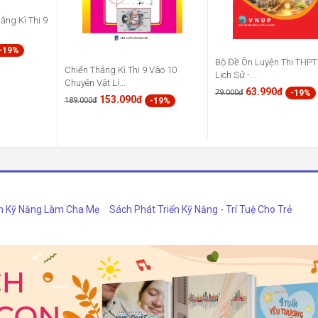
ắng Kì Thi 9
-19%
Bộ Đề Ôn Luyện Thi THP
Chiến Thắng Kì Thi 9 Vào 10
Lịch Sử -...
Chuyên Vật Lí...
63.990đ
-19%
79.000đ
153.090đ
-19%
189.000đ
h Kỹ Năng Làm Cha Mẹ
Sách Phát Triển Kỹ Năng - Trí Tuệ Cho Trẻ