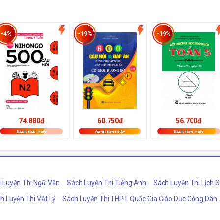
-4%
-19%
-19%
74.880đ
56.700đ
60.750đ
ĐANG BÁN CHẠY
ĐANG BÁN CHẠY
ĐANG BÁN CHẠY
 Luyện Thi Ngữ Văn
Sách Luyện Thi Tiếng Anh
Sách Luyện Thi Lịch 
h Luyện Thi Vật Lý
Sách Luyện Thi THPT Quốc Gia Giáo Dục Công Dân