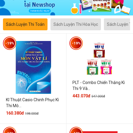
Sách Luyện Thi Toán
Sách Luyện Thi Hóa Học
Sách Luyện T
-19%
-19%
PLT - Combo Chiến Thắng Kì
Thi 9 Và...
443.070đ
547.000đ
Kĩ Thuật Casio Chinh Phục Kì
Thi Mô...
160.380đ
198.000đ