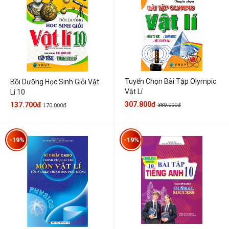
Tuyển Chọn Bài Tập Olympic
Bồi Dưỡng Học Sinh Giỏi Vật
Vật Lí
Lí 10
307.800đ
137.700đ
380.000đ
170.000đ
-19%
-19%