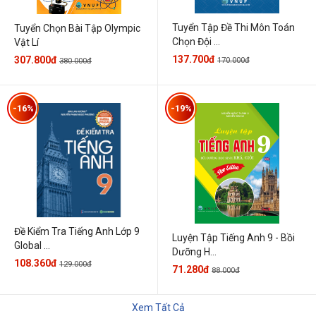
Tuyển Tập Đề Thi Môn Toán
Tuyển Chọn Bài Tập Olympic
Chọn Đội ...
Vật Lí
137.700đ
307.800đ
170.000đ
380.000đ
-16%
-19%
Đề Kiểm Tra Tiếng Anh Lớp 9
Luyện Tập Tiếng Anh 9 - Bồi
Global ...
Dưỡng H...
108.360đ
129.000đ
71.280đ
88.000đ
Xem Tất Cả