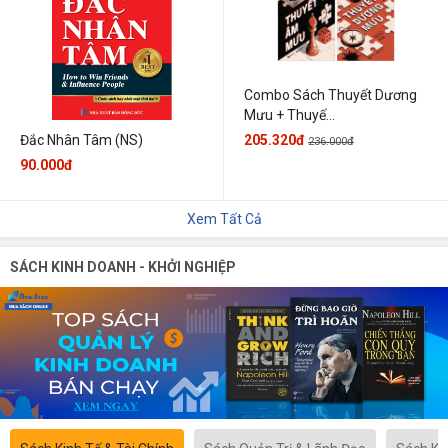
Combo Sách Thuyết Dương
Mưu + Thuyế...
205.320đ
Đắc Nhân Tâm (NS)
236.000đ
90.000đ
Xem Tất Cả
SÁCH KINH DOANH - KHỞI NGHIỆP