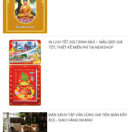
IN LỊCH TẾT 2027 ĐINH MÙI – MẪU ĐẸP, GIÁ
TỐT, THIẾT KẾ MIỄN PHÍ TẠI NEWSHOP
BÁN SÁCH TẬP VĂN CÚNG GIA TIÊN (BẢN ĐẦY
ĐỦ) - GIAO HÀNG NHANH