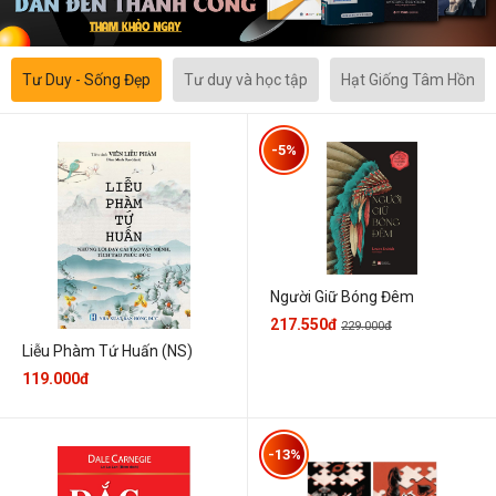
Tư Duy - Sống Đẹp
Tư duy và học tập
Hạt Giống Tâm Hồn
-5%
Người Giữ Bóng Đêm
217.550đ
229.000đ
Liễu Phàm Tứ Huấn (NS)
119.000đ
-13%