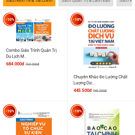
Sách Kinh Tế & Tài Chính
Sách Quản Trị & Lãnh Đạo
Sách Kh
-10%
-10%
Combo Giáo Trình Quản Trị
Du Lịch M...
684.000đ
760.000đ
Chuyên Khảo Đo Lường Chất
Lượng Dịc...
445.500đ
495.000đ
-10%
-10%