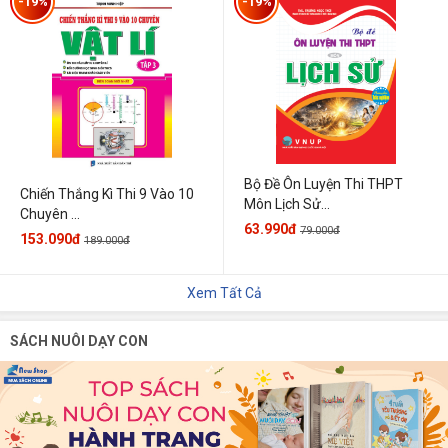
-19%
-19%
Bộ Đề Ôn Luyện Thi THPT
Chiến Thắng Kì Thi 9 Vào 10
Môn Lịch Sử...
Chuyên ...
63.990đ
79.000đ
153.090đ
189.000đ
Xem Tất Cả
SÁCH NUÔI DẠY CON