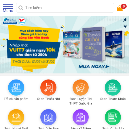
0
Menu
Tất cả sản phẩm
Sách Thiếu Nhi
Sách Luyện Thi
Sách Tham Khảo
THPT Quốc Gia
Sách Ngoại Ngữ
Sách Văn Học
Sách Kỹ Năng
Sách Quản Lý -