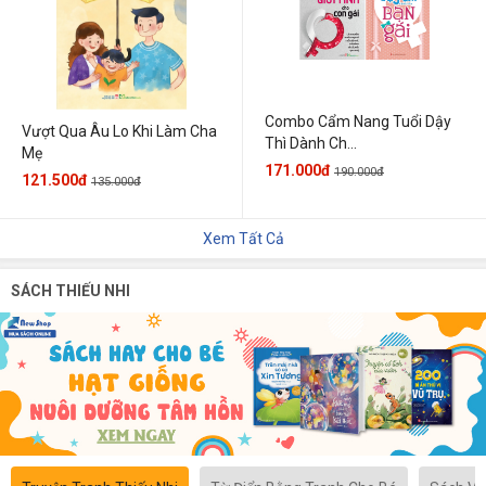
Combo Cẩm Nang Tuổi Dậy
Vượt Qua Âu Lo Khi Làm Cha
Thì Dành Ch...
Mẹ
171.000đ
190.000đ
121.500đ
135.000đ
Xem Tất Cả
SÁCH THIẾU NHI