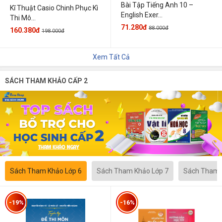
Bài Tập Tiếng Anh 10 –
Kĩ Thuật Casio Chinh Phục Kì
English Exer...
Thi Mô...
71.280đ
88.000đ
160.380đ
198.000đ
Xem Tất Cả
SÁCH THAM KHẢO CẤP 2
Sách Tham Khảo Lớp 6
Sách Tham Khảo Lớp 7
Sách Tham 
-19%
-16%