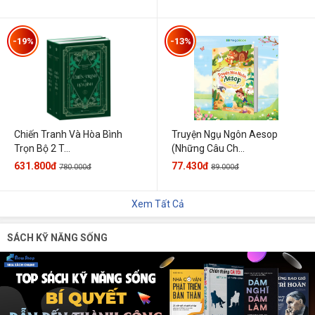
-19%
-13%
Chiến Tranh Và Hòa Bình
Truyện Ngụ Ngôn Aesop
Trọn Bộ 2 T...
(Những Câu Ch...
631.800đ
77.430đ
780.000đ
89.000đ
Xem Tất Cả
SÁCH KỸ NĂNG SỐNG