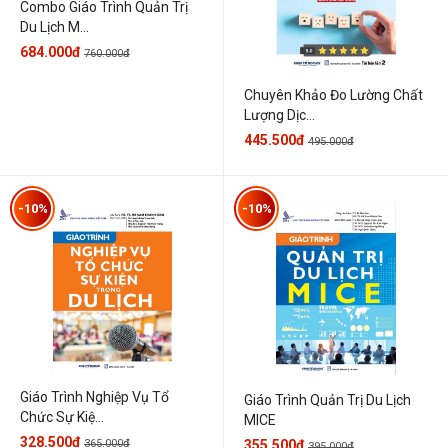
Combo Giáo Trình Quản Trị
Du Lịch M...
684.000đ
760.000đ
Chuyên Khảo Đo Lường Chất
Lượng Dịc...
445.500đ
495.000đ
-10%
-10%
Giáo Trình Nghiệp Vụ Tổ
Giáo Trình Quản Trị Du Lịch
Chức Sự Kiệ...
MICE
328.500đ
365.000đ
355.500đ
395.000đ