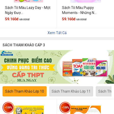
Sách Tô Màu Lazy Day - Một
Sách Tô Màu Puppy
Ngày Đượ...
Moments - Những N...
59.160đ
59.160đ
68.000đ
68.000đ
Xem Tất Cả
SÁCH THAM KHẢO CẤP 3
Sách Tham Khảo Lớp 10
Sách Tham Khảo Lớp 11
Sách Tha
-19%
-19%