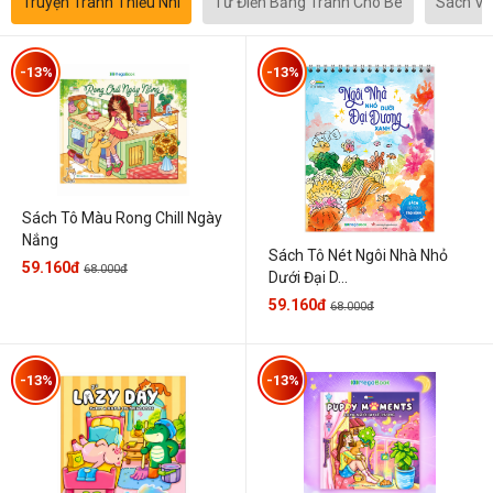
Truyện Tranh Thiếu Nhi
Từ Điển Bằng Tranh Cho Bé
Sách Vă
-13%
-13%
Sách Tô Màu Rong Chill Ngày
Nắng
Sách Tô Nét Ngôi Nhà Nhỏ
59.160đ
68.000đ
Dưới Đại D...
59.160đ
68.000đ
-13%
-13%