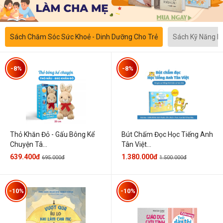
Sách Chăm Sóc Sức Khoẻ - Dinh Dưỡng Cho Trẻ
Sách Kỹ Năng 
-8%
-8%
Thỏ Khăn Đỏ - Gấu Bông Kể
Bút Chấm Đọc Học Tiếng Anh
Chuyện Tâ...
Tân Việt...
639.400đ
1.380.000đ
695.000đ
1.500.000đ
-10%
-10%