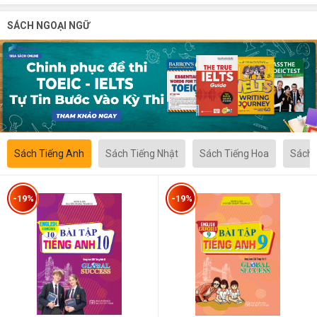
SÁCH NGOẠI NGỮ
Sách Tiếng Anh
Sách Tiếng Nhật
Sách Tiếng Hoa
Sách 
-19%
-19%