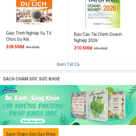
Giáo Trình Nghiệp Vụ Tổ
Báo Cáo Tài Chính Doanh
Chức Sự Kiệ...
Nghiệp 2026
328.500đ
365.000đ
310.500đ
345.000đ
Xem Tất Cả
SÁCH CHĂM SÓC SỨC KHOẺ
Sách Chăm Sóc Sức Khỏe