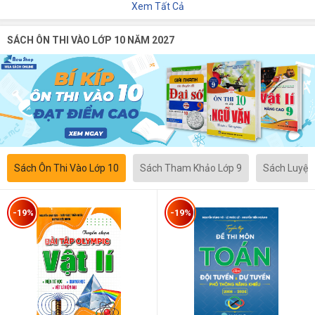
Xem Tất Cả
SÁCH ÔN THI VÀO LỚP 10 NĂM 2027
Sách Ôn Thi Vào Lớp 10
Sách Tham Khảo Lớp 9
Sách Luyện
-19%
-19%