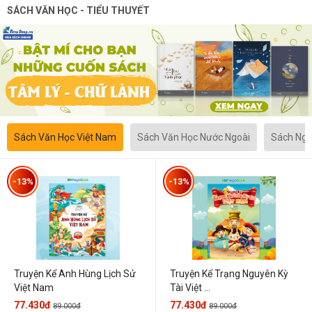
SÁCH VĂN HỌC - TIỂU THUYẾT
Sách Văn Học Việt Nam
Sách Văn Học Nước Ngoài
Sách Ngô
-13%
-13%
Truyện Kể Anh Hùng Lịch Sử
Truyện Kể Trạng Nguyên Kỳ
Việt Nam
Tài Việt ...
77.430đ
77.430đ
89.000đ
89.000đ