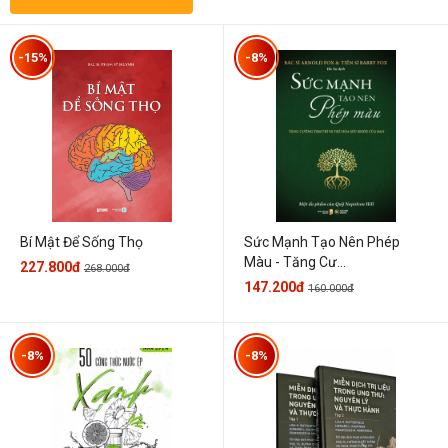
-15%
-8%
Sức Mạnh Tạo Nên Phép
Bí Mật Để Sống Thọ
Màu - Tăng Cư...
227.800đ
268.000đ
147.200đ
160.000đ
-8%
-8%