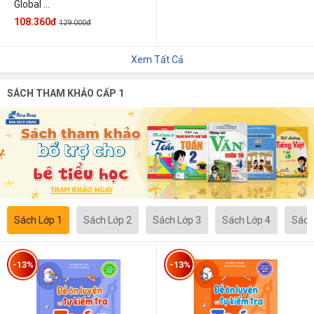
Global ...
108.360đ
129.000đ
Xem Tất Cả
SÁCH THAM KHẢO CẤP 1
Sách Lớp 1
Sách Lớp 2
Sách Lớp 3
Sách Lớp 4
Sách
-13%
-13%