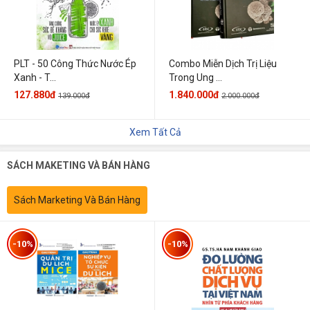
PLT - 50 Công Thức Nước Ép
Combo Miễn Dịch Trị Liệu
Xanh - T...
Trong Ung ...
127.880đ
1.840.000đ
139.000đ
2.000.000đ
Xem Tất Cả
SÁCH MAKETING VÀ BÁN HÀNG
Sách Marketing Và Bán Hàng
-10%
-10%