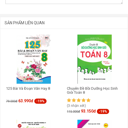
SẢN PHẨM LIÊN QUAN
GỬI BÌNH LUẬN
125 Bài Và Đoạn Văn Hay 8
Chuyên Đề Bồi Dưỡng Học Sinh
Giỏi Toán 8
63.990đ
-19%
79.000đ
(3 nhận xét)
93.150đ
-19%
115.000đ