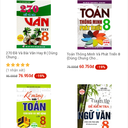
270 Đề Và Bài Văn Hay 8 ( Dùng
Toán Thông Minh Và Phát Triển 8
Chung...
(Dùng Chung Cho...
60.750đ
-19%
75.000đ
(1 nhận xét)
76.950đ
-19%
95.000đ