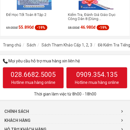
này để giúp các em học tập và nâng cao trình độ tiếng Anh.
Trong quá trình biên soạn, mặc dù các tác giả rất cố gắng, song
Để Học Tốt Toán 8 Tập 2
Kiểm Tra, Đánh Giá Giáo Dục
khó tránh khỏi sơ suất. Chúng tôi rất mong nhận được những ý
Công Dân 8 (Dùng...
kiến đóng góp của quý độc giả để cuốn sách được hoàn thiện hơn.
55.890đ
46.980đ
-19%
-19%
69.000đ
58.000đ
Trang chủ
Sách
Sách Tham Khảo Cấp 1, 2, 3
Đề Kiểm Tra Tiếng
Mọi yêu cầu hỗ trợ mua hàng xin liên hệ
028.6682.5005
0909.354.135
Hotline mua hàng online
Hotline mua hàng online
Thời gian làm việc từ 8h00 - 18h00
CHÍNH SÁCH
KHÁCH HÀNG
HỖ TRỢ KHÁCH HÀNG