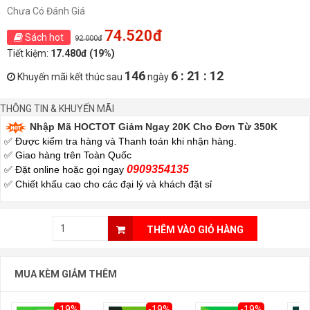
Chưa Có Đánh Giá
74.520đ
Sách hot
92.000đ
Tiết kiệm:
17.480đ (19%)
146
6 : 21 : 11
Khuyến mãi kết thúc sau
ngày
THÔNG TIN & KHUYẾN MÃI
Nhập Mã HOCTOT Giảm Ngay 20K Cho Đơn Từ 350K
✅ Được kiểm tra hàng và Thanh toán khi nhận hàng.
✅ Giao hàng trên Toàn Quốc
0909354135
✅ Đặt online hoặc gọi ngay
✅
Chiết khấu cao cho các đại lý và khách đặt sỉ
THÊM VÀO GIỎ HÀNG
MUA KÈM GIẢM THÊM
-19%
-19%
-19%