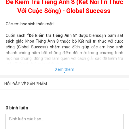
Đề Kiểm Tra Tiếng Anh 8 (Kết Nối Tri Thức
Với Cuộc Sống)
- Global Success
Các em học sinh thân mến!
Cuốn sách
“Để kiểm tra tiếng Anh 8”
được biên
soạn bám sát
sách giáo khoa Tiếng Anh 8 thuộc bộ Kết nối tri thức với cuộc
sống (Global Success) nhằm mục đích giúp các em học sinh
nhanh chóng nắm bắt những điểm đổi mới trong chương trình
học nói chung, đồng thời làm quen với cách giải các đề kiểm tra
môn Tiếng Anh 8 một cách chuẩn xác.
Xem thêm
Sách bao gồm nhiều đề kiểm tra với rất nhiều dạng khác nhau để
các em luyện tập cách giải đề. Nội dung các để kiểm tra bám sát
HỎI, ĐÁP VỀ SẢN PHẨM
các phần Ngữ âm, Từ vựng và Ngữ pháp, cũng như các chủ đề
của mỗi bài học trong sách giáo khoa Tiếng Anh 8, hơn nữa còn
được mở rộng thêm cùng với gợi ý đáp án ở cuối sách nên sẽ rất
dễ dàng để các em vừa kiểm tra lại kiến thức đã học ở trường, vừa
0 bình luận
luyện tập và phát triển các kĩ năng phát âm, đọc, nói và viết.
Các để kiểm tra bám sát các chủ đề của mỗi bài học