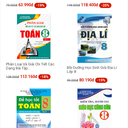
63.990đ
118.400đ
-19%
-20%
79.000đ
148.000đ
Phân Loại Và Giải Chi Tiết Các
Bồi Dưỡng Học Sinh Giỏi Địa Lí
Dạng Bài Tập...
Lớp 8
113.160đ
-18%
138.000đ
80.190đ
-19%
99.000đ
Với nội dung nêu trên cùng với bố cục rõ ràng, chúng tôi hi vọng
cuốn sách này sẽ là một tài liệu hữu ích cho các em học sinh lớp 8
ôn tập và rèn luyện các kĩ năng tiếng Anh, qua đó nắm vững cách
giải các đề để làm tốt tất cả các bài kiểm tra đánh giá giữa kì và
cuối kì.
Quý thầy cô và phụ huynh có thể sử dụng các để trong cuốn sách