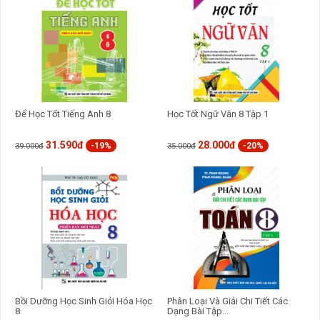
Phần đáp án
Để Học Tốt Tiếng Anh 8
Học Tốt Ngữ Văn 8 Tập 1
31.590đ
28.000đ
-19%
-20%
39.000đ
35.000đ
Bồi Dưỡng Học Sinh Giỏi Hóa Học
Phân Loại Và Giải Chi Tiết Các
8
Dạng Bài Tập...