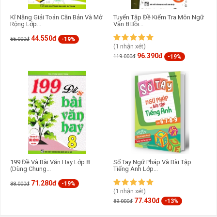
Kĩ Năng Giải Toán Căn Bản Và Mở
Tuyển Tập Đề Kiểm Tra Môn Ngữ
Rộng Lớp...
Văn 8 Bồi...
44.550đ
-19%
55.000đ
(1 nhận xét)
96.390đ
-19%
119.000đ
199 Đề Và Bài Văn Hay Lớp 8
Sổ Tay Ngữ Pháp Và Bài Tập
(Dùng Chung...
Tiếng Anh Lớp...
71.280đ
-19%
88.000đ
(1 nhận xét)
77.430đ
-13%
89.000đ