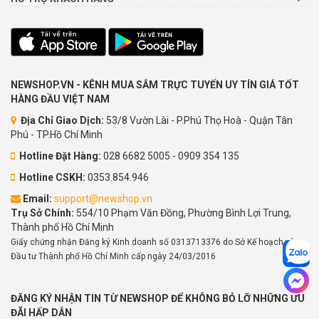
NEWSHOP.VN - KÊNH MUA SẮM TRỰC TUYẾN UY TÍN GIÁ TỐT
HÀNG ĐẦU VIỆT NAM
Địa Chỉ Giao Dịch:
53/8 Vườn Lài - P.Phú Thọ Hoà - Quận Tân
Phú - TP.Hồ Chí Minh
Hotline Đặt Hàng:
028 6682 5005 - 0909 354 135
Hotline CSKH:
0353.854.946
Email:
support@newshop.vn
Trụ Sở Chính:
554/10 Phạm Văn Đồng, Phường Bình Lợi Trung,
Thành phố Hồ Chí Minh
Giấy chứng nhận Đăng ký Kinh doanh số 0313713376 do Sở Kế hoạch và
Đầu tư Thành phố Hồ Chí Minh cấp ngày 24/03/2016
ĐĂNG KÝ NHẬN TIN TỪ NEWSHOP ĐỂ KHÔNG BỎ LỠ NHỮNG ƯU
ĐÃI HẤP DẪN