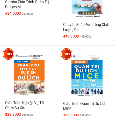
Combo Giáo Trình Quản Trị
Du Lịch M...
684.000đ
760.000đ
Chuyên Khảo Đo Lường Chất
Lượng Dịc...
445.500đ
495.000đ
-10%
-10%
Giáo Trình Nghiệp Vụ Tổ
Giáo Trình Quản Trị Du Lịch
Chức Sự Kiệ...
MICE
328.500đ
365.000đ
355.500đ
395.000đ