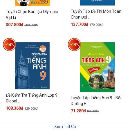
Tuyển Tập Đề Thi Môn Toán
Tuyển Chọn Bài Tập Olympic
Chọn Đội ...
Vật Lí
137.700đ
307.800đ
170.000đ
380.000đ
-16%
-19%
Đề Kiểm Tra Tiếng Anh Lớp 9
Luyện Tập Tiếng Anh 9 - Bồi
Global ...
Dưỡng H...
108.360đ
129.000đ
71.280đ
88.000đ
Xem Tất Cả