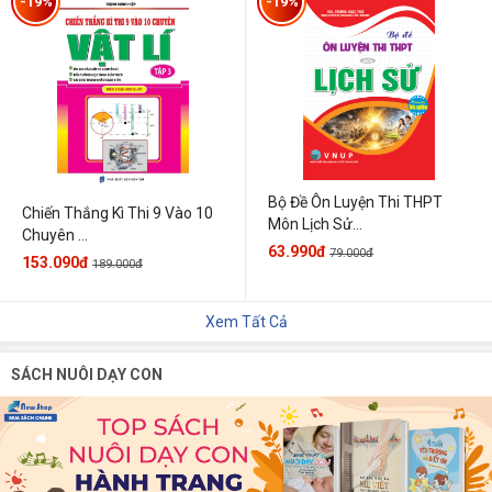
-19%
-19%
Bộ Đề Ôn Luyện Thi THPT
Chiến Thắng Kì Thi 9 Vào 10
Môn Lịch Sử...
Chuyên ...
63.990đ
79.000đ
153.090đ
189.000đ
Xem Tất Cả
SÁCH NUÔI DẠY CON