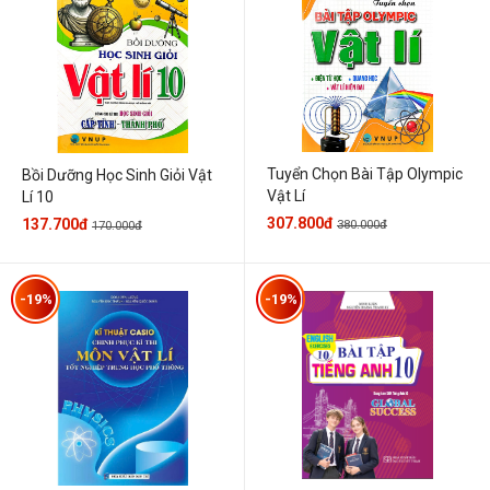
Tuyển Chọn Bài Tập Olympic
Bồi Dưỡng Học Sinh Giỏi Vật
Vật Lí
Lí 10
307.800đ
137.700đ
380.000đ
170.000đ
-19%
-19%