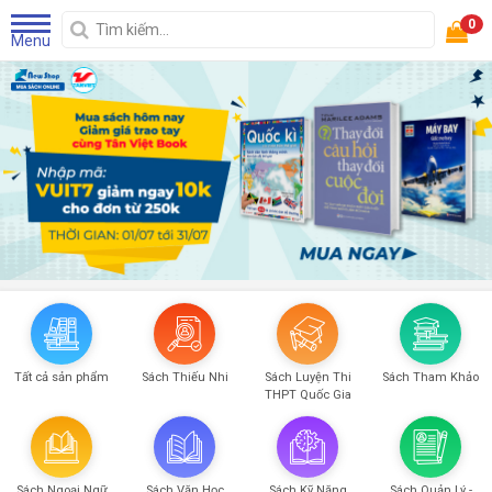
0
Menu
Tất cả sản phẩm
Sách Thiếu Nhi
Sách Luyện Thi
Sách Tham Khảo
THPT Quốc Gia
Sách Ngoại Ngữ
Sách Văn Học
Sách Kỹ Năng
Sách Quản Lý -