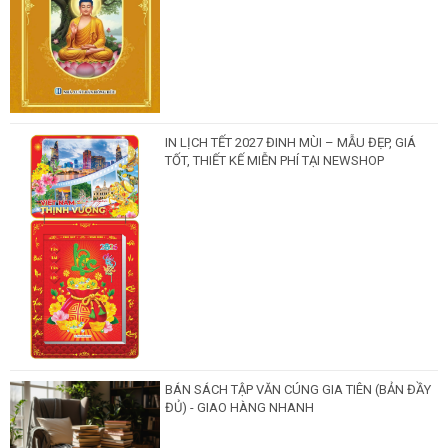
IN LỊCH TẾT 2027 ĐINH MÙI – MẪU ĐẸP, GIÁ
TỐT, THIẾT KẾ MIỄN PHÍ TẠI NEWSHOP
BÁN SÁCH TẬP VĂN CÚNG GIA TIÊN (BẢN ĐẦY
ĐỦ) - GIAO HÀNG NHANH