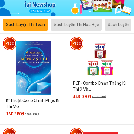
Sách Luyện Thi Toán
Sách Luyện Thi Hóa Học
Sách Luyện T
-19%
-19%
PLT - Combo Chiến Thắng Kì
Thi 9 Và...
443.070đ
547.000đ
Kĩ Thuật Casio Chinh Phục Kì
Thi Mô...
160.380đ
198.000đ