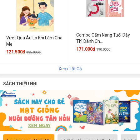
Combo Cẩm Nang Tuổi Dậy
Vượt Qua Âu Lo Khi Làm Cha
Thì Dành Ch...
Mẹ
171.000đ
190.000đ
121.500đ
135.000đ
Xem Tất Cả
SÁCH THIẾU NHI