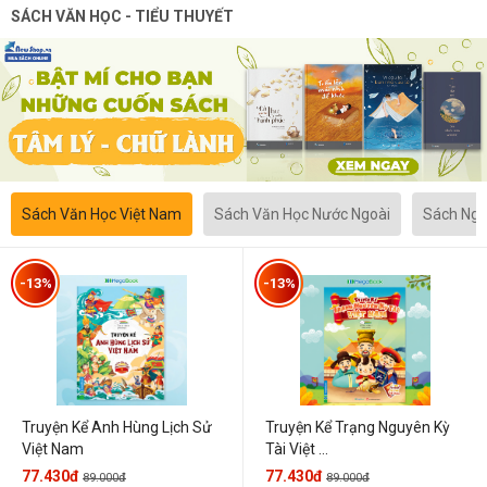
SÁCH VĂN HỌC - TIỂU THUYẾT
Sách Văn Học Việt Nam
Sách Văn Học Nước Ngoài
Sách Ngô
-13%
-13%
Truyện Kể Anh Hùng Lịch Sử
Truyện Kể Trạng Nguyên Kỳ
Việt Nam
Tài Việt ...
77.430đ
77.430đ
89.000đ
89.000đ