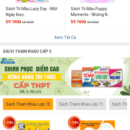
Sách Tô Màu Lazy Day - Một
Sách Tô Màu Puppy
Ngày Đượ...
Moments - Những N...
59.160đ
59.160đ
68.000đ
68.000đ
Xem Tất Cả
SÁCH THAM KHẢO CẤP 3
Sách Tham Khảo Lớp 10
Sách Tham Khảo Lớp 11
Sách Tha
-19%
-19%