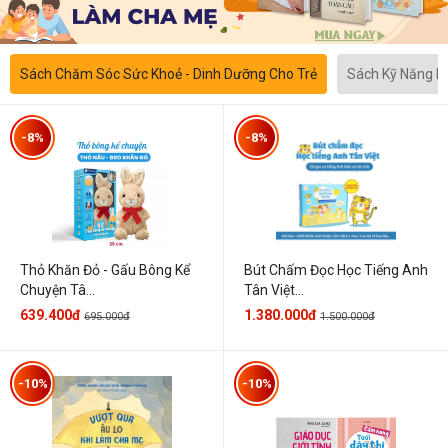
Sách Chăm Sóc Sức Khoẻ - Dinh Dưỡng Cho Trẻ
Sách Kỹ Năng 
-8%
-8%
Thỏ Khăn Đỏ - Gấu Bông Kể
Bút Chấm Đọc Học Tiếng Anh
Chuyện Tâ...
Tân Việt...
639.400đ
1.380.000đ
695.000đ
1.500.000đ
-10%
-10%