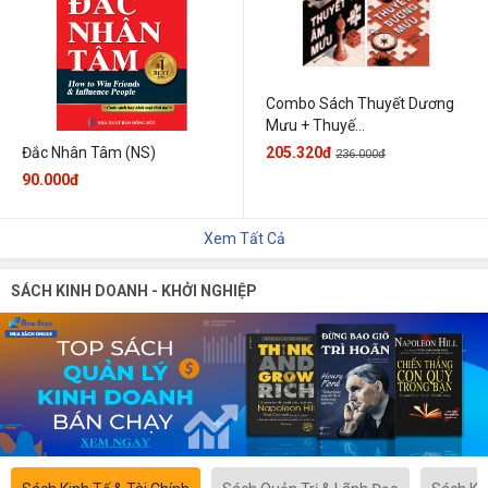
Combo Sách Thuyết Dương
Mưu + Thuyế...
205.320đ
Đắc Nhân Tâm (NS)
236.000đ
90.000đ
Xem Tất Cả
SÁCH KINH DOANH - KHỞI NGHIỆP