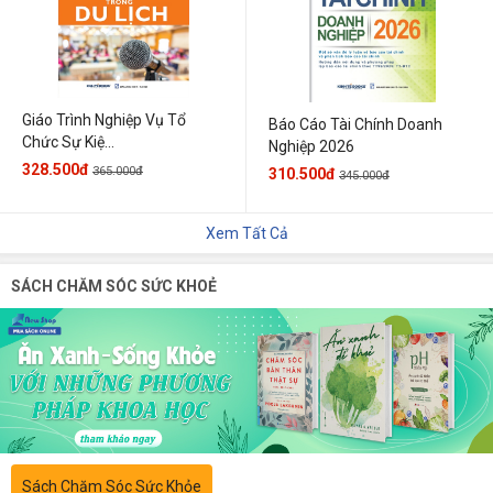
Giáo Trình Nghiệp Vụ Tổ
Báo Cáo Tài Chính Doanh
Chức Sự Kiệ...
Nghiệp 2026
328.500đ
365.000đ
310.500đ
345.000đ
Xem Tất Cả
SÁCH CHĂM SÓC SỨC KHOẺ
Sách Chăm Sóc Sức Khỏe