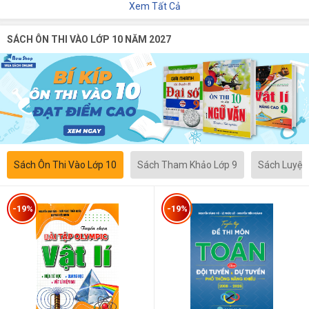
Xem Tất Cả
SÁCH ÔN THI VÀO LỚP 10 NĂM 2027
Sách Ôn Thi Vào Lớp 10
Sách Tham Khảo Lớp 9
Sách Luyện
-19%
-19%