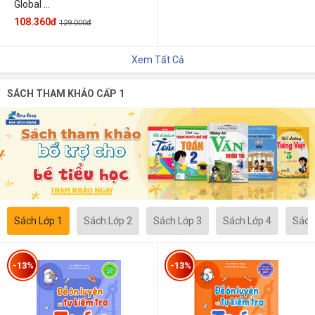
Global ...
108.360đ
129.000đ
Xem Tất Cả
SÁCH THAM KHẢO CẤP 1
Sách Lớp 1
Sách Lớp 2
Sách Lớp 3
Sách Lớp 4
Sách
-13%
-13%