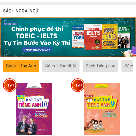
SÁCH NGOẠI NGỮ
Sách Tiếng Anh
Sách Tiếng Nhật
Sách Tiếng Hoa
Sách 
-19%
-19%