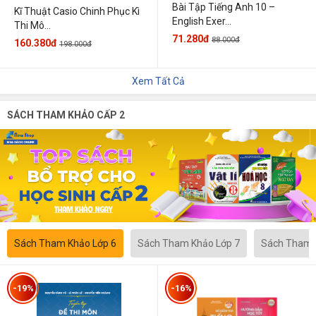
Bài Tập Tiếng Anh 10 –
Kĩ Thuật Casio Chinh Phục Kì
English Exer...
Thi Mô...
71.280đ
88.000đ
160.380đ
198.000đ
Xem Tất Cả
SÁCH THAM KHẢO CẤP 2
Sách Tham Khảo Lớp 6
Sách Tham Khảo Lớp 7
Sách Tham 
-19%
-16%