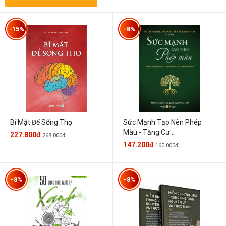
-15%
-8%
Sức Mạnh Tạo Nên Phép
Bí Mật Để Sống Thọ
Màu - Tăng Cư...
227.800đ
268.000đ
147.200đ
160.000đ
-8%
-8%