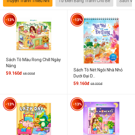
Truyện Tranh Thiếu Nhi
Từ Điển Bằng Tranh Cho Bé
Sách Vă
-13%
-13%
Sách Tô Màu Rong Chill Ngày
Nắng
Sách Tô Nét Ngôi Nhà Nhỏ
59.160đ
68.000đ
Dưới Đại D...
59.160đ
68.000đ
-13%
-13%