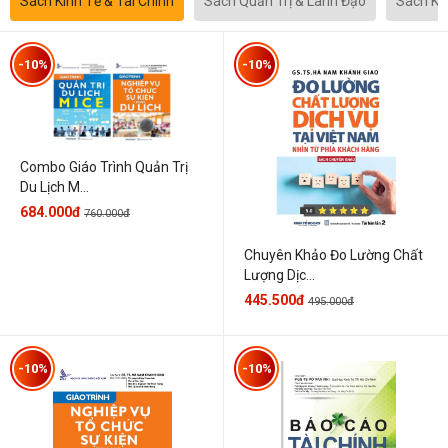
Sách Kinh Tế & Tài Chính
Sách Quản Trị & Lãnh Đạo
Sách Kh
-10%
-10%
Combo Giáo Trình Quản Trị
Du Lịch M...
684.000đ
760.000đ
Chuyên Khảo Đo Lường Chất
Lượng Dịc...
445.500đ
495.000đ
-10%
-10%