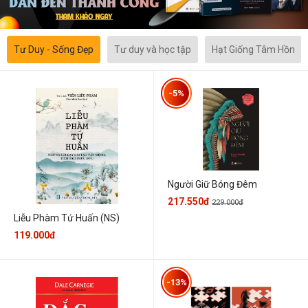
Tư Duy - Sống Đẹp
Tư duy và học tập
Hạt Giống Tâm Hồn
-5%
Người Giữ Bóng Đêm
217.550đ
229.000đ
Liễu Phàm Tứ Huấn (NS)
119.000đ
-13%