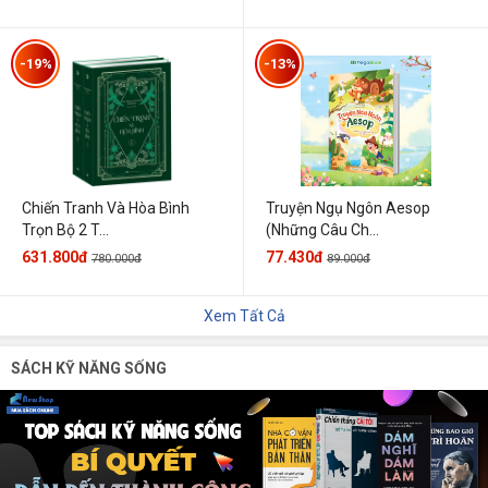
-19%
-13%
Chiến Tranh Và Hòa Bình
Truyện Ngụ Ngôn Aesop
Trọn Bộ 2 T...
(Những Câu Ch...
631.800đ
77.430đ
780.000đ
89.000đ
Xem Tất Cả
SÁCH KỸ NĂNG SỐNG