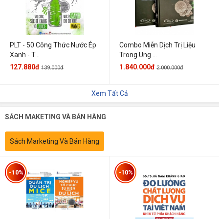
PLT - 50 Công Thức Nước Ép
Combo Miễn Dịch Trị Liệu
Xanh - T...
Trong Ung ...
127.880đ
1.840.000đ
139.000đ
2.000.000đ
Xem Tất Cả
SÁCH MAKETING VÀ BÁN HÀNG
Sách Marketing Và Bán Hàng
-10%
-10%