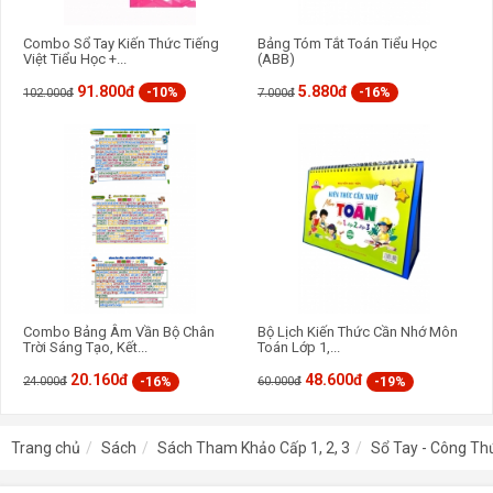
Combo Sổ Tay Kiến Thức Tiếng
Bảng Tóm Tắt Toán Tiểu Học
Việt Tiểu Học +...
(ABB)
91.800đ
5.880đ
-10%
-16%
102.000đ
7.000đ
Combo Bảng Âm Vần Bộ Chân
Bộ Lịch Kiến Thức Cần Nhớ Môn
Trời Sáng Tạo, Kết...
Toán Lớp 1,...
20.160đ
48.600đ
-16%
-19%
24.000đ
60.000đ
Trang chủ
Sách
Sách Tham Khảo Cấp 1, 2, 3
Sổ Tay - Công Th