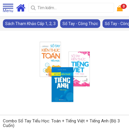
0
Menu
Sách Tham Khảo Cấp 1, 2, 3
Sổ Tay - Công Thức
Sổ Tay - Côn
Combo Sổ Tay Tiểu Học: Toán + Tiếng Việt + Tiếng Anh (Bộ 3
Cuốn)