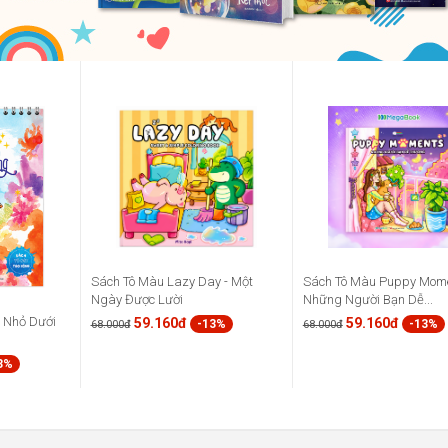
Sách Tô Màu Lazy Day - Một
Sách Tô Màu Puppy Mome
Ngày Được Lười
Những Người Bạn Dễ...
à Nhỏ Dưới
59.160đ
59.160đ
-13%
-13%
68.000đ
68.000đ
3%