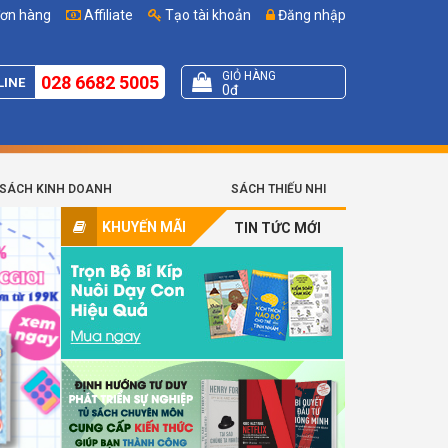
đơn hàng
Affiliate
Tạo tài khoản
Đăng nhập
GIỎ HÀNG
028 6682 5005
LINE
0đ
SÁCH KINH DOANH
SÁCH THIẾU NHI
KHUYẾN MÃI
TIN TỨC MỚI