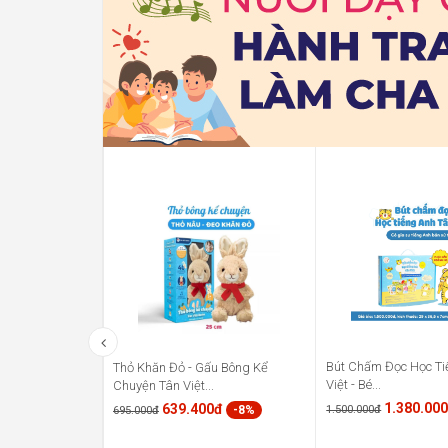
Bút Chấm Đọc Học Ti
Thỏ Khăn Đỏ - Gấu Bông Kể
Việt - Bé...
Chuyện Tân Việt...
1.380.00
639.400đ
1.500.000đ
-8%
695.000đ