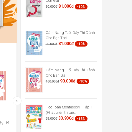
Con Gái
81.000đ
-10%
90.000đ
Cẩm Nang Tuổi Dậy Thì Dành
Cho Bạn Trai
81.000đ
-10%
90.000đ
Cẩm Nang Tuổi Dậy Thì Dành
Cho Bạn Gái
90.000đ
-10%
100.000đ
Học Toán Montessori - Tập 1
Phương Pháp Giáo Dục Sớm
Cùng Con Chống Nạn Bắt Nạt
(Phát triển trí tuệ...
Montessori Cho Trẻ Từ 0...
33.930đ
-13%
39.000đ
47.850đ
121.500đ
-13%
-10%
55.000đ
135.000đ
y Thì