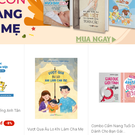
ếng Anh Tân
0đ
-8%
Combo Cẩm Nang Tuổi Dậ
Vượt Qua Âu Lo Khi Làm Cha Mẹ
Dành Cho Bạn Gái...