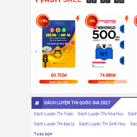
4
4
2
1
-19%
-4%
74.880đ
60.750đ
ĐANG BÁN CHẠY
ĐANG BÁN CHẠY
SÁCH LUYỆN THI QUỐC GIA 2027
Sách Luyện Thi Toán
Sách Luyện Thi Hóa Học
Sách
Sách Luyện Thi Địa Lý
Sách Luyện Thi Sinh Học
Sác
Toàn bộ