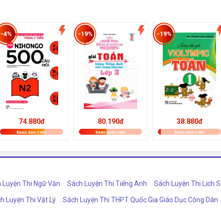
-4%
-19%
-19%
74.880đ
80.190đ
38.880đ
ĐANG BÁN CHẠY
ĐANG BÁN CHẠY
ĐANG BÁN CHẠY
 Luyện Thi Ngữ Văn
Sách Luyện Thi Tiếng Anh
Sách Luyện Thi Lịch 
h Luyện Thi Vật Lý
Sách Luyện Thi THPT Quốc Gia Giáo Dục Công Dân