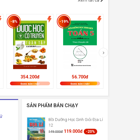
Xem tất cả
-8%
-19%
-19%
354.200đ
56.700đ
133.650đ
ĐANG BÁN CHẠY
ĐANG BÁN CHẠY
ĐANG BÁN CHẠY
SẢN PHẨM BÁN CHẠY
Sử
Bồi Dưỡng Học Sinh Giỏi Địa Lí
12
119.000đ
-20%
149.000đ