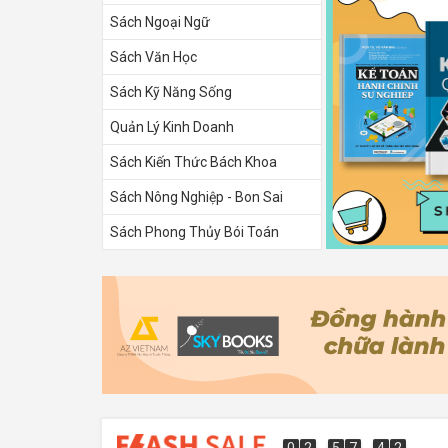
Sách Ngoại Ngữ
Sách Văn Học
Sách Kỹ Năng Sống
Quản Lý Kinh Doanh
Sách Kiến Thức Bách Khoa
Sách Nông Nghiệp - Bon Sai
Sách Phong Thủy Bói Toán
Sách Tình Yêu
0
2
5
7
4
1
0
2
5
7
4
0
0