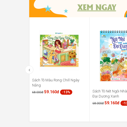
Sách Tô Màu Rong Chill Ngày
Nắng
Sách Tô Nét Ngôi Nh
59.160đ
-13%
68.000đ
Đại Dương Xanh
59.160đ
-1
68.000đ