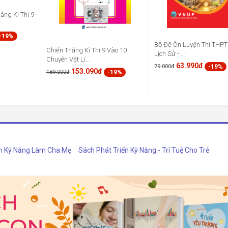
ắng Kì Thi 9
-19%
Bộ Đề Ôn Luyện Thi THP
Chiến Thắng Kì Thi 9 Vào 10
Lịch Sử -...
Chuyên Vật Lí...
63.990đ
-19%
79.000đ
153.090đ
-19%
189.000đ
h Kỹ Năng Làm Cha Mẹ
Sách Phát Triển Kỹ Năng - Trí Tuệ Cho Trẻ