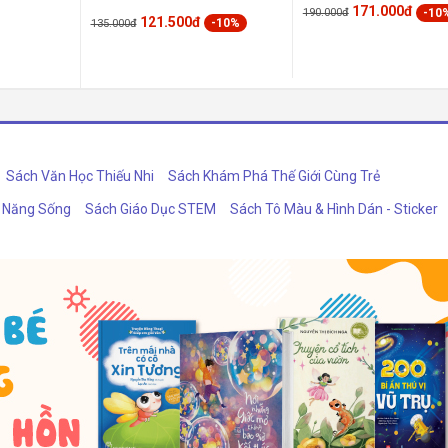
171.000đ
-10
190.000đ
121.500đ
-10%
135.000đ
Sách Văn Học Thiếu Nhi
Sách Khám Phá Thế Giới Cùng Trẻ
ỹ Năng Sống
Sách Giáo Dục STEM
Sách Tô Màu & Hình Dán - Sticker