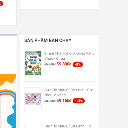
%
SẢN PHẨM BÁN CHẠY
Khám Phá Thế Giới Động Vật 5
Châu - Châu...
59.800đ
-8%
65.000đ
Sách Tô Màu Chữa Lành - Góc
Nhỏ Có Nắng
59.160đ
-13%
68.000đ
Sách Tô Màu Chữa Lành - Tớ