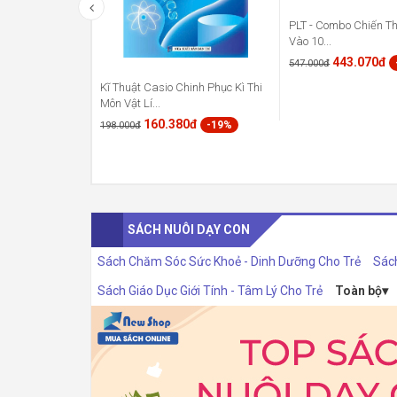
PLT - Combo Chiến Th
Vào 10...
443.070đ
547.000đ
Kĩ Thuật Casio Chinh Phục Kì Thi
Môn Vật Lí...
160.380đ
-19%
198.000đ
SÁCH NUÔI DẠY CON
Sách Chăm Sóc Sức Khoẻ - Dinh Dưỡng Cho Trẻ
Sác
Sách Giáo Dục Giới Tính - Tâm Lý Cho Trẻ
Toàn bộ