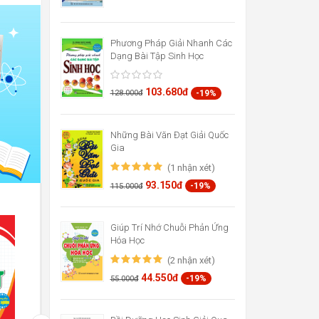
Phương Pháp Giải Nhanh Các
Dạng Bài Tập Sinh Học
103.680đ
-19%
128.000đ
Những Bài Văn Đạt Giải Quốc
Gia
(1 nhận xét)
93.150đ
-19%
115.000đ
Giúp Trí Nhớ Chuỗi Phản Ứng
Hóa Học
(2 nhận xét)
44.550đ
-19%
55.000đ