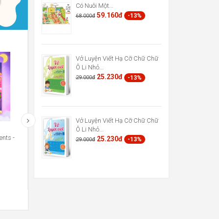
Có Nuôi Một...
59.160đ
-13%
68.000đ
Vở Luyện Viết Hạ Cỡ Chữ Chữ
Ô Li Nhỏ...
25.230đ
-13%
29.000đ
Vở Luyện Viết Hạ Cỡ Chữ Chữ
Ô Li Nhỏ...
nts -
Truyện Tranh Khoa Học - Những
Truyện Tranh Khoa Học - Nh
25.230đ
-13%
29.000đ
Cuộc Phiêu Lưu Kỳ...
Cuộc Phiêu Lưu Kỳ...
48.720đ
48.720đ
-13%
-13%
56.000đ
56.000đ