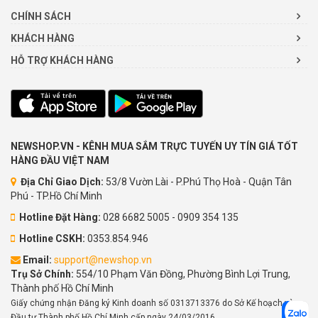
CHÍNH SÁCH
KHÁCH HÀNG
HỖ TRỢ KHÁCH HÀNG
NEWSHOP.VN - KÊNH MUA SẮM TRỰC TUYẾN UY TÍN GIÁ TỐT
HÀNG ĐẦU VIỆT NAM
Địa Chỉ Giao Dịch:
53/8 Vườn Lài - P.Phú Thọ Hoà - Quận Tân
Phú - TP.Hồ Chí Minh
Hotline Đặt Hàng:
028 6682 5005 - 0909 354 135
Hotline CSKH:
0353.854.946
Email:
support@newshop.vn
Trụ Sở Chính:
554/10 Phạm Văn Đồng, Phường Bình Lợi Trung,
Thành phố Hồ Chí Minh
Giấy chứng nhận Đăng ký Kinh doanh số 0313713376 do Sở Kế hoạch và
Đầu tư Thành phố Hồ Chí Minh cấp ngày 24/03/2016