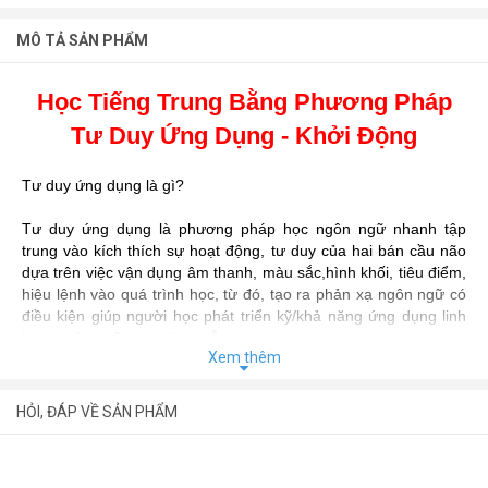
MÔ TẢ SẢN PHẨM
Học Tiếng Trung Bằng Phương Pháp
Tư Duy Ứng Dụng - Khởi Động
Tư duy ứng dụng là gì?
Tư duy ứng dụng là phương pháp học ngôn ngữ nhanh tập
trung vào kích thích sự hoạt động, tư duy của hai bán cầu não
dựa trên việc vận dụng âm thanh, màu sắc,hình khối, tiêu điểm,
hiệu lệnh vào quá trình học, từ đó, tạo ra phản xạ ngôn ngữ có
điều kiện giúp người học phát triển kỹ/khả năng ứng dụng linh
hoạt ngôn ngữ trong thực tiễn.
Xem thêm
Cuốn sách phù hợp với những bạn bắt đầu
học tiếng Trung
và
muốn học bài bản mà không cần đến trung tâm, trường lớp nào
HỎI, ĐÁP VỀ SẢN PHẨM
cả. Nhằm giúp người học phát triển toàn diện các kỹ năng, trọn
bộ giải pháp bao gồm cả phần ngữ âm, từ vựng, mẫu câu, hội
thoại, ngữ pháp, audio luyện nghe, luyện viết, video bài giảng và