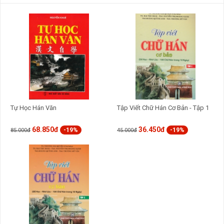
Tự Học Hán Văn
Tập Viết Chữ Hán Cơ Bản - Tập 1
68.850đ
36.450đ
-19%
-19%
85.000đ
45.000đ