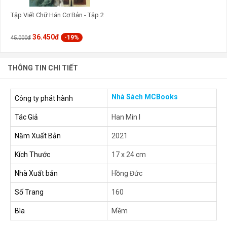
Tập Viết Chữ Hán Cơ Bản - Tập 2
36.450đ
-19%
45.000đ
THÔNG TIN CHI TIẾT
Nhà Sách MCBooks
Công ty phát hành
Tác Giả
Han Min I
Năm Xuất Bản
2021
Kích Thước
17 x 24 cm
Nhà Xuất bản
Hồng Đức
Số Trang
160
Bìa
Mềm