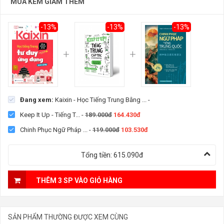
MUA KÈM GIẢM THÊM
-13%
-13%
-13%
Đang xem:
Kaixin - Học Tiếng Trung Bằng ...
-
Keep It Up - Tiếng T...
-
189.000đ
164.430đ
Chinh Phục Ngữ Pháp ...
-
119.000đ
103.530đ
Tổng tiền:
615.090đ
THÊM 3 SP VÀO GIỎ HÀNG
SẢN PHẨM THƯỜNG ĐƯỢC XEM CÙNG