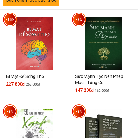
-15%
-8%
Sức Mạnh Tạo Nên Phép
Bí Mật Để Sống Thọ
Màu - Tăng Cư...
227.800đ
268.000đ
147.200đ
160.000đ
-8%
-8%