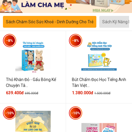
Sách Chăm Sóc Sức Khoẻ - Dinh Dưỡng Cho Trẻ
Sách Kỹ Năng 
-8%
-8%
Thỏ Khăn Đỏ - Gấu Bông Kể
Bút Chấm Đọc Học Tiếng Anh
Chuyện Tâ...
Tân Việt...
639.400đ
1.380.000đ
695.000đ
1.500.000đ
-10%
-10%