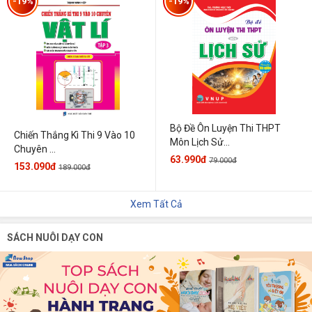
-19%
-19%
Bộ Đề Ôn Luyện Thi THPT
Chiến Thắng Kì Thi 9 Vào 10
Môn Lịch Sử...
Chuyên ...
63.990đ
79.000đ
153.090đ
189.000đ
Xem Tất Cả
SÁCH NUÔI DẠY CON