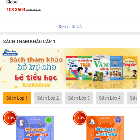
Global ...
108.360đ
129.000đ
Xem Tất Cả
SÁCH THAM KHẢO CẤP 1
Sách Lớp 1
Sách Lớp 2
Sách Lớp 3
Sách Lớp 4
Sách
-13%
-13%