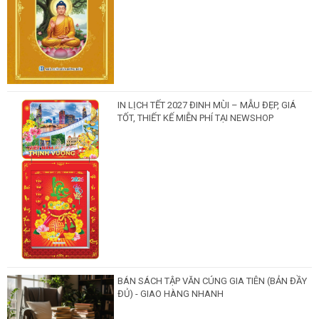
IN LỊCH TẾT 2027 ĐINH MÙI – MẪU ĐẸP, GIÁ
TỐT, THIẾT KẾ MIỄN PHÍ TẠI NEWSHOP
BÁN SÁCH TẬP VĂN CÚNG GIA TIÊN (BẢN ĐẦY
ĐỦ) - GIAO HÀNG NHANH