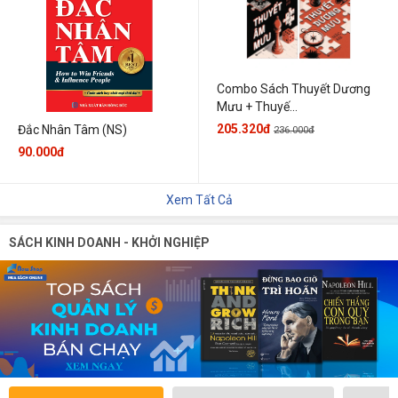
Combo Sách Thuyết Dương
Mưu + Thuyế...
205.320đ
Đắc Nhân Tâm (NS)
236.000đ
90.000đ
Xem Tất Cả
SÁCH KINH DOANH - KHỞI NGHIỆP