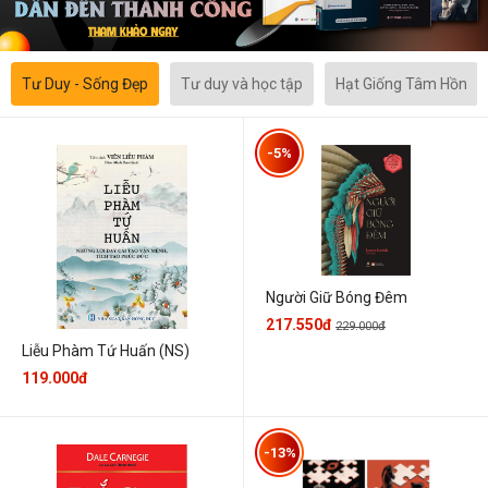
Tư Duy - Sống Đẹp
Tư duy và học tập
Hạt Giống Tâm Hồn
-5%
Người Giữ Bóng Đêm
217.550đ
229.000đ
Liễu Phàm Tứ Huấn (NS)
119.000đ
-13%