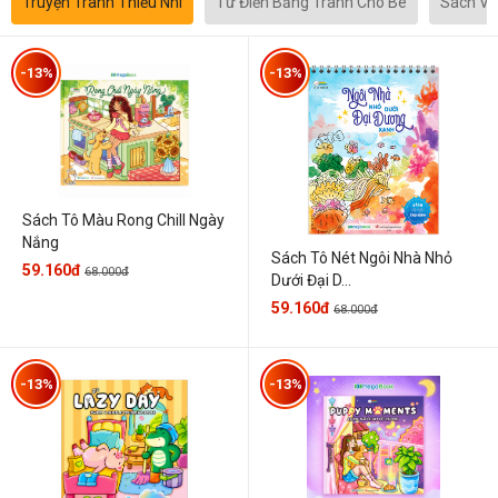
Truyện Tranh Thiếu Nhi
Từ Điển Bằng Tranh Cho Bé
Sách Vă
-13%
-13%
Sách Tô Màu Rong Chill Ngày
Nắng
Sách Tô Nét Ngôi Nhà Nhỏ
59.160đ
68.000đ
Dưới Đại D...
59.160đ
68.000đ
-13%
-13%