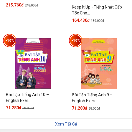
215.760đ
248.000đ
Keep It Up - Tiếng Nhật Cấp
Tốc Cho...
164.430đ
189.000đ
-19%
-19%
Bài Tập Tiếng Anh 10 –
Bài Tập Tiếng Anh 9 –
English Exer...
English Exerc...
71.280đ
71.280đ
88.000đ
88.000đ
Xem Tất Cả