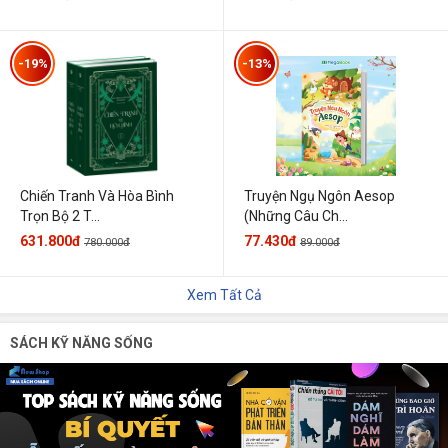
-19%
-13%
Chiến Tranh Và Hòa Bình
Truyện Ngụ Ngôn Aesop
Trọn Bộ 2 T...
(Những Câu Ch...
631.800đ
77.430đ
780.000đ
89.000đ
Xem Tất Cả
SÁCH KỸ NĂNG SỐNG