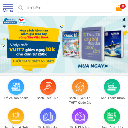
0
Menu
Tất cả sản phẩm
Sách Thiếu Nhi
Sách Luyện Thi
Sách Tham Khảo
THPT Quốc Gia
Sách Ngoại Ngữ
Sách Văn Học
Sách Kỹ Năng
Sách Quản Lý -