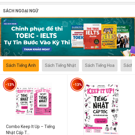
SÁCH NGOẠI NGỮ
Sách Tiếng Anh
Sách Tiếng Nhật
Sách Tiếng Hoa
Sách 
-13%
-13%
Combo Keep It Up – Tiếng
Nhật Cấp T...