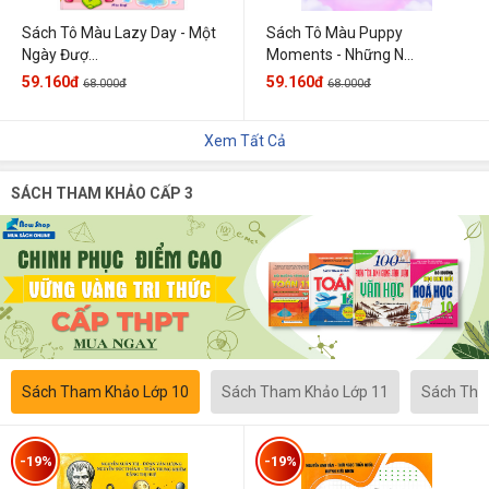
Sách Tô Màu Lazy Day - Một
Sách Tô Màu Puppy
Ngày Đượ...
Moments - Những N...
59.160đ
59.160đ
68.000đ
68.000đ
Xem Tất Cả
SÁCH THAM KHẢO CẤP 3
Sách Tham Khảo Lớp 10
Sách Tham Khảo Lớp 11
Sách Tha
-19%
-19%