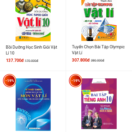
Tuyển Chọn Bài Tập Olympic
Bồi Dưỡng Học Sinh Giỏi Vật
Vật Lí
Lí 10
307.800đ
137.700đ
380.000đ
170.000đ
-19%
-19%