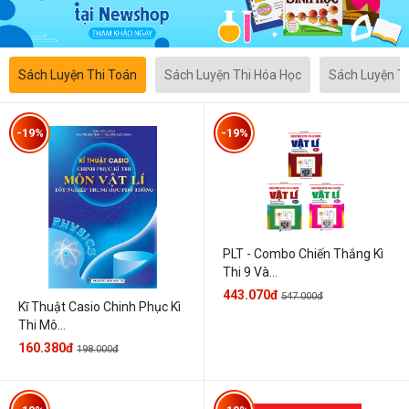
Sách Luyện Thi Toán
Sách Luyện Thi Hóa Học
Sách Luyện T
-19%
-19%
PLT - Combo Chiến Thắng Kì
Thi 9 Và...
443.070đ
547.000đ
Kĩ Thuật Casio Chinh Phục Kì
Thi Mô...
160.380đ
198.000đ