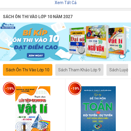
Xem Tất Cả
SÁCH ÔN THI VÀO LỚP 10 NĂM 2027
Sách Ôn Thi Vào Lớp 10
Sách Tham Khảo Lớp 9
Sách Luyện
-19%
-19%