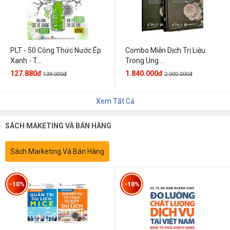
PLT - 50 Công Thức Nước Ép
Combo Miễn Dịch Trị Liệu
Xanh - T...
Trong Ung ...
127.880đ
1.840.000đ
139.000đ
2.000.000đ
Xem Tất Cả
SÁCH MAKETING VÀ BÁN HÀNG
Sách Marketing Và Bán Hàng
-10%
-10%