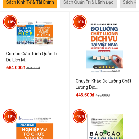
Sách Kinh Tế & Tài Chính
Sách Quản Trị & Lãnh Đạo
Sách Kh
-10%
-10%
Combo Giáo Trình Quản Trị
Du Lịch M...
684.000đ
760.000đ
Chuyên Khảo Đo Lường Chất
Lượng Dịc...
445.500đ
495.000đ
-10%
-10%