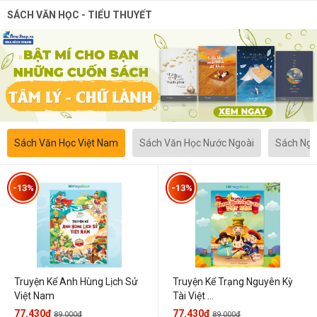
SÁCH VĂN HỌC - TIỂU THUYẾT
Sách Văn Học Việt Nam
Sách Văn Học Nước Ngoài
Sách Ngô
-13%
-13%
Truyện Kể Anh Hùng Lịch Sử
Truyện Kể Trạng Nguyên Kỳ
Việt Nam
Tài Việt ...
77.430đ
77.430đ
89.000đ
89.000đ