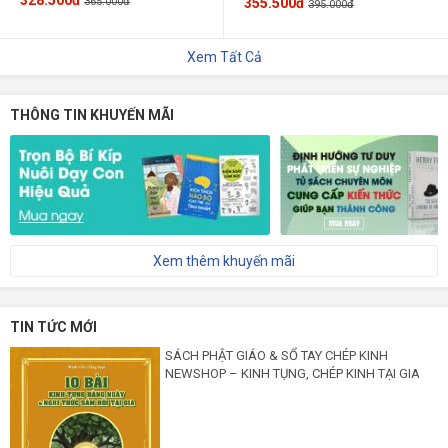
365.000đ
355.500đ
395.000đ
Xem Tất Cả
THÔNG TIN KHUYẾN MÃI
Xem thêm khuyến mãi
TIN TỨC MỚI
SÁCH PHẬT GIÁO & SỔ TAY CHÉP KINH
NEWSHOP – KINH TỤNG, CHÉP KINH TẠI GIA