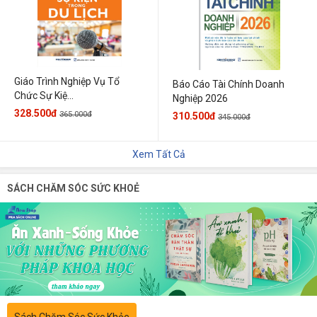
Giáo Trình Nghiệp Vụ Tổ
Báo Cáo Tài Chính Doanh
Chức Sự Kiệ...
Nghiệp 2026
328.500đ
365.000đ
310.500đ
345.000đ
Xem Tất Cả
SÁCH CHĂM SÓC SỨC KHOẺ
Sách Chăm Sóc Sức Khỏe