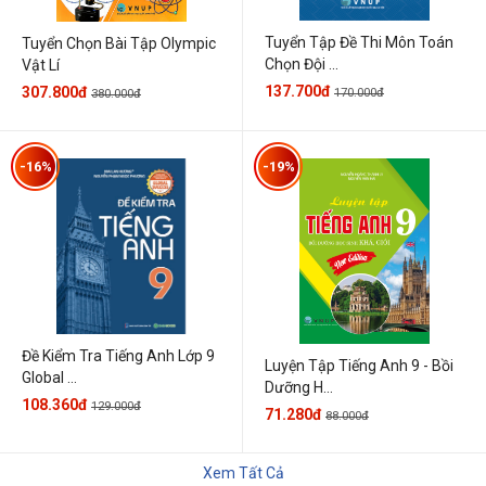
Tuyển Tập Đề Thi Môn Toán
Tuyển Chọn Bài Tập Olympic
Chọn Đội ...
Vật Lí
137.700đ
307.800đ
170.000đ
380.000đ
-16%
-19%
Đề Kiểm Tra Tiếng Anh Lớp 9
Luyện Tập Tiếng Anh 9 - Bồi
Global ...
Dưỡng H...
108.360đ
129.000đ
71.280đ
88.000đ
Xem Tất Cả