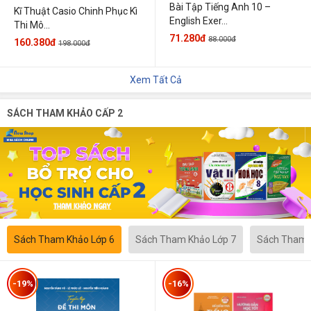
Bài Tập Tiếng Anh 10 –
Kĩ Thuật Casio Chinh Phục Kì
English Exer...
Thi Mô...
71.280đ
88.000đ
160.380đ
198.000đ
Xem Tất Cả
SÁCH THAM KHẢO CẤP 2
Sách Tham Khảo Lớp 6
Sách Tham Khảo Lớp 7
Sách Tham 
-19%
-16%