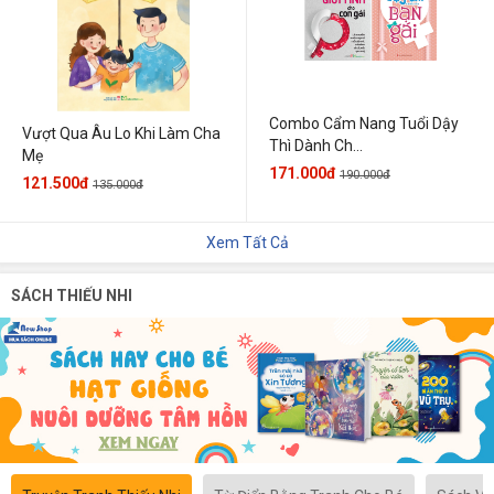
Combo Cẩm Nang Tuổi Dậy
Vượt Qua Âu Lo Khi Làm Cha
Thì Dành Ch...
Mẹ
171.000đ
190.000đ
121.500đ
135.000đ
Xem Tất Cả
SÁCH THIẾU NHI