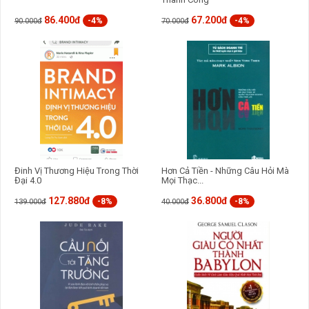
86.400đ
67.200đ
-4%
-4%
90.000đ
70.000đ
Đinh Vị Thương Hiệu Trong Thời
Hơn Cả Tiền - Những Câu Hỏi Mà
Đại 4.0
Mọi Thạc...
127.880đ
36.800đ
-8%
-8%
139.000đ
40.000đ