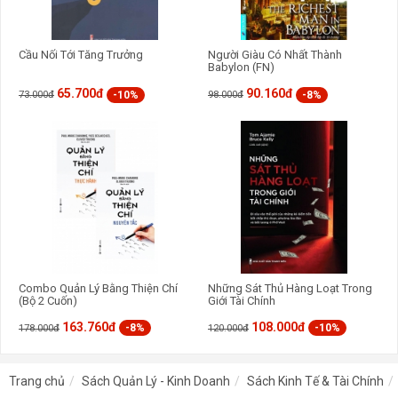
Cầu Nối Tới Tăng Trưởng
Người Giàu Có Nhất Thành
Babylon (FN)
65.700đ
90.160đ
-10%
-8%
73.000đ
98.000đ
Combo Quản Lý Bằng Thiện Chí
Những Sát Thủ Hàng Loạt Trong
(Bộ 2 Cuốn)
Giới Tài Chính
163.760đ
108.000đ
-8%
-10%
178.000đ
120.000đ
Trang chủ
Sách Quản Lý - Kinh Doanh
Sách Kinh Tế & Tài Chính