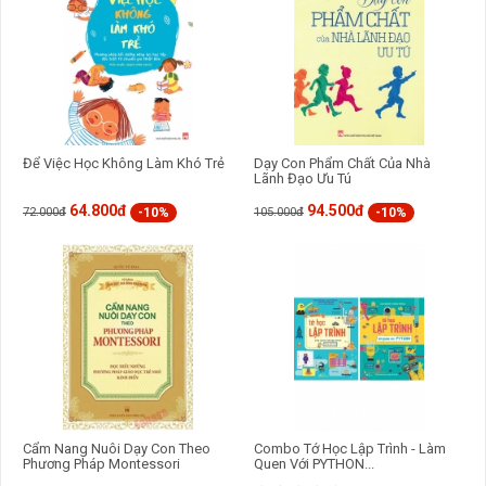
Để Việc Học Không Làm Khó Trẻ
Dạy Con Phẩm Chất Của Nhà
Lãnh Đạo Ưu Tú
64.800đ
94.500đ
-10%
-10%
72.000đ
105.000đ
Cẩm Nang Nuôi Dạy Con Theo
Combo Tớ Học Lập Trình - Làm
Phương Pháp Montessori
Quen Với PYTHON...