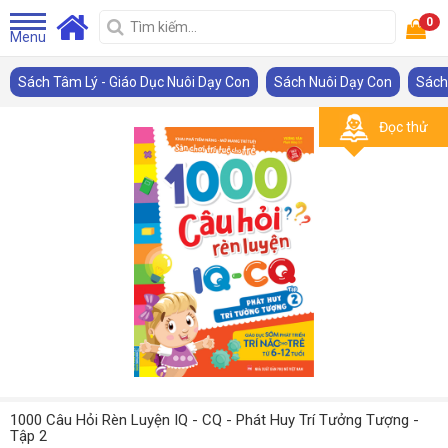
0
Menu
Sách Tâm Lý - Giáo Dục Nuôi Dạy Con
Sách Nuôi Dạy Con
Sách 
Đọc thử
1000 Câu Hỏi Rèn Luyện IQ - CQ - Phát Huy Trí Tưởng Tượng -
Tập 2