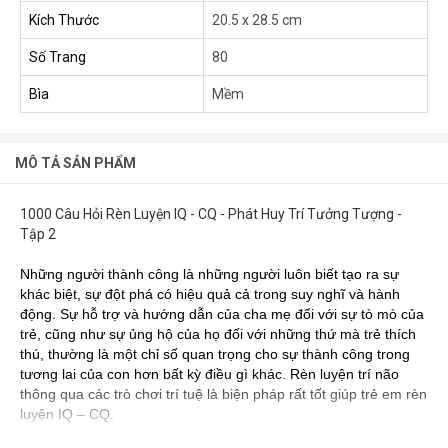
Kích Thước
20.5 x 28.5 cm
Số Trang
80
Bìa
Mềm
MÔ TẢ SẢN PHẨM
1000 Câu Hỏi Rèn Luyện IQ - CQ - Phát Huy Trí Tưởng Tượng -
Tập 2
Những người thành công là những người luôn biết tạo ra sự
khác biệt, sự đột phá có hiệu quả cả trong suy nghĩ và hành
động. Sự hỗ trợ và hướng dẫn của cha mẹ đối với sự tò mò của
trẻ, cũng như sự ủng hộ của họ đối với những thứ mà trẻ thích
thú, thường là một chỉ số quan trọng cho sự thành công trong
tương lai của con hơn bất kỳ điều gì khác. Rèn luyện trí não
thông qua các trò chơi trí tuệ là biện pháp rất tốt giúp trẻ em rèn
luyện IQ – CQ.