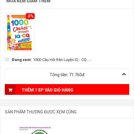
MUA KÈM GIẢM THÊM
-8%
Đang xem:
1000 Câu Hỏi Rèn Luyện IQ - CQ...
-
Tổng tiền:
71.760đ
THÊM 1 SP VÀO GIỎ HÀNG
SẢN PHẨM THƯỜNG ĐƯỢC XEM CÙNG