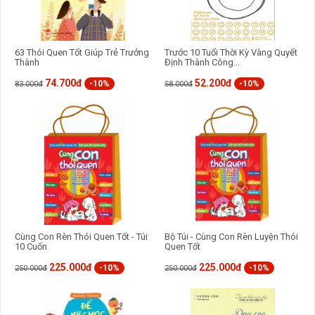
63 Thói Quen Tốt Giúp Trẻ Trưởng
Trước 10 Tuổi Thời Kỳ Vàng Quyết
Thành
Định Thành Công...
74.700đ
52.200đ
-10%
-10%
83.000đ
58.000đ
Cùng Con Rèn Thói Quen Tốt - Túi
Bộ Túi - Cùng Con Rèn Luyện Thói
10 Cuốn
Quen Tốt
225.000đ
225.000đ
-10%
-10%
250.000đ
250.000đ