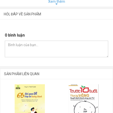
Bộ sách “Sân chơi trí tuệ cho trẻ – 1000 Câu hỏi IQ – CQ” gồm
Xem thêm
4 chủ đề với 4 kĩ năng khác nhau, mỗi chủ đề gồm 2 tập:
HỎI, ĐÁP VỀ SẢN PHẨM
1. Thách thức trí nhớ
2. Phát huy trí tưởng tượng
0 bình luận
3. Thử tài sáng tạo
4. Đột phá tư duy
Bộ sách này dựa theo những đặc điểm của các khả năng, qua
đó lồng ghép các kiến thức học tập, tri thức khoa học một cách
hợp lý, để trẻ hứng thú học tập thoải mái theo cấp độ dần nâng
cao, tích cực thúc đẩy năng lực của con.
SẢN PHẨM LIÊN QUAN
GỬI BÌNH LUẬN