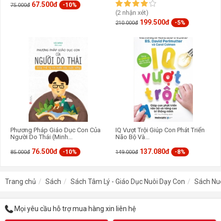
67.500đ
-10%
75.000đ
(2 nhận xét)
199.500đ
-5%
210.000đ
Phương Pháp Giáo Dục Con Của
IQ Vượt Trội Giúp Con Phát Triển
Người Do Thái (Minh...
Não Bộ Và...
76.500đ
137.080đ
-10%
-8%
85.000đ
149.000đ
Trang chủ
Sách
Sách Tâm Lý - Giáo Dục Nuôi Dạy Con
Sách Nu
Mọi yêu cầu hỗ trợ mua hàng xin liên hệ