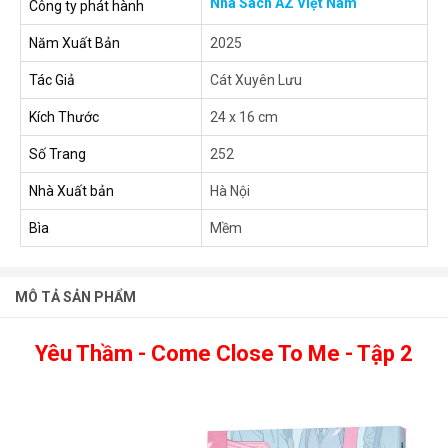
Nhà Sách AZ Việt Nam
Công ty phát hành
Năm Xuất Bản
2025
Tác Giả
Cát Xuyên Lưu
Kích Thước
24 x 16 cm
Số Trang
252
Nhà Xuất bản
Hà Nội
Bìa
Mềm
MÔ TẢ SẢN PHẨM
Yêu Thầm - Come Close To Me - Tập 2