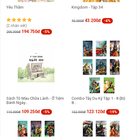
Yêu Thầm
Kingdom - Tập 34
43.200đ
-4%
45.000đ
(2 nhận xét)
194.750đ
-5%
205.000đ
Sách Tô Màu Chữa Lành - Ở Tiệm
Combo Tây Du Ký Tập 1 - 8 (Bộ
Bánh Ngày...
8...
109.250đ
123.120đ
-5%
-19%
115.000đ
152.000đ