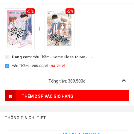
-5%
-5%
Đang xem:
Yêu Thầm - Come Close To Me - ...
-
Yêu Thầm
-
205.000đ
194.750đ
Tổng tiền:
389.500đ
THÊM 2 SP VÀO GIỎ HÀNG
THÔNG TIN CHI TIẾT