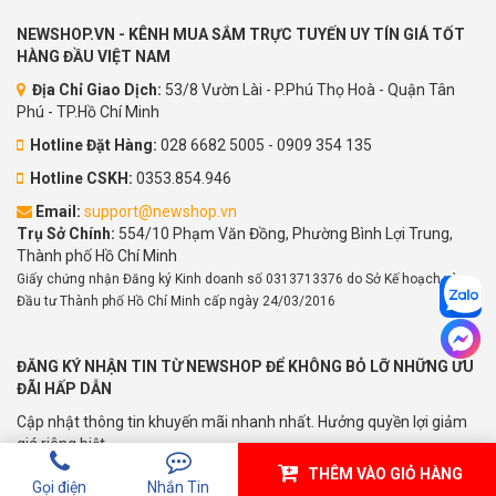
NEWSHOP.VN - KÊNH MUA SẮM TRỰC TUYẾN UY TÍN GIÁ TỐT
HÀNG ĐẦU VIỆT NAM
Địa Chỉ Giao Dịch:
53/8 Vườn Lài - P.Phú Thọ Hoà - Quận Tân
Phú - TP.Hồ Chí Minh
Hotline Đặt Hàng:
028 6682 5005 - 0909 354 135
Hotline CSKH:
0353.854.946
Email:
support@newshop.vn
Trụ Sở Chính:
554/10 Phạm Văn Đồng, Phường Bình Lợi Trung,
Thành phố Hồ Chí Minh
Giấy chứng nhận Đăng ký Kinh doanh số 0313713376 do Sở Kế hoạch và
Đầu tư Thành phố Hồ Chí Minh cấp ngày 24/03/2016
ĐĂNG KÝ NHẬN TIN TỪ NEWSHOP ĐỂ KHÔNG BỎ LỠ NHỮNG ƯU
ĐÃI HẤP DẪN
Cập nhật thông tin khuyến mãi nhanh nhất. Hưởng quyền lợi giảm
giá riêng biệt
THÊM VÀO GIỎ HÀNG
Gửi
Gọi điện
Nhắn Tin