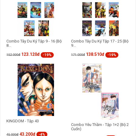
Combo Tây Du Ký Tập 9 - 16 (Bộ
Combo Tây Du Ký Tập 17 - 25 (Bộ
8...
9...
123.120đ
138.510đ
-19%
-19%
152.000đ
171.000đ
KINGDOM - Tập 43
Combo Yêu Thầm - Tập 1+2 (Bộ 2
Cuốn)
43.200đ
-4%
45.000đ